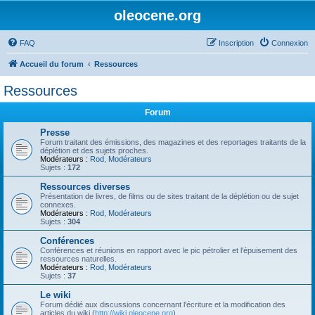
oleocene.org
FAQ
Inscription
Connexion
Accueil du forum
Ressources
Ressources
Forum
Presse
Forum traitant des émissions, des magazines et des reportages traitants de la
déplétion et des sujets proches.
Modérateurs :
Rod
,
Modérateurs
Sujets :
172
Ressources diverses
Présentation de livres, de films ou de sites traitant de la déplétion ou de sujet
connexes.
Modérateurs :
Rod
,
Modérateurs
Sujets :
304
Conférences
Conférences et réunions en rapport avec le pic pétrolier et l'épuisement des
ressources naturelles.
Modérateurs :
Rod
,
Modérateurs
Sujets :
37
Le wiki
Forum dédié aux discussions concernant l'écriture et la modification des
articles du wiki (
http://wiki.oleocene.org
).