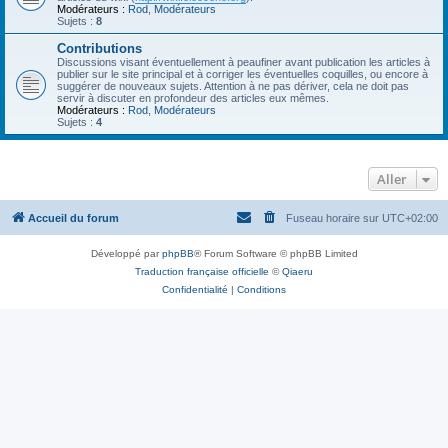
Modérateurs :
Rod
,
Modérateurs
Sujets :
8
Contributions
Discussions visant éventuellement à peaufiner avant publication les articles à
publier sur le site principal et à corriger les éventuelles coquilles, ou encore à
suggérer de nouveaux sujets. Attention à ne pas dériver, cela ne doit pas
servir à discuter en profondeur des articles eux mêmes.
Modérateurs :
Rod
,
Modérateurs
Sujets :
4
Aller
Accueil du forum
Fuseau horaire sur
UTC+02:00
Développé par
phpBB
® Forum Software © phpBB Limited
Traduction française officielle
©
Qiaeru
Confidentialité
|
Conditions