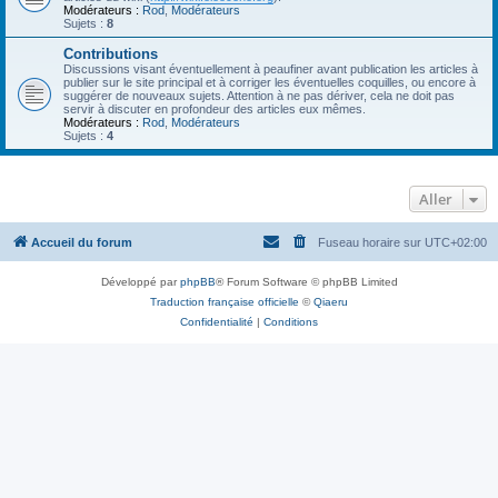
Modérateurs :
Rod
,
Modérateurs
Sujets :
8
Contributions
Discussions visant éventuellement à peaufiner avant publication les articles à
publier sur le site principal et à corriger les éventuelles coquilles, ou encore à
suggérer de nouveaux sujets. Attention à ne pas dériver, cela ne doit pas
servir à discuter en profondeur des articles eux mêmes.
Modérateurs :
Rod
,
Modérateurs
Sujets :
4
Aller
Accueil du forum
Fuseau horaire sur
UTC+02:00
Développé par
phpBB
® Forum Software © phpBB Limited
Traduction française officielle
©
Qiaeru
Confidentialité
|
Conditions