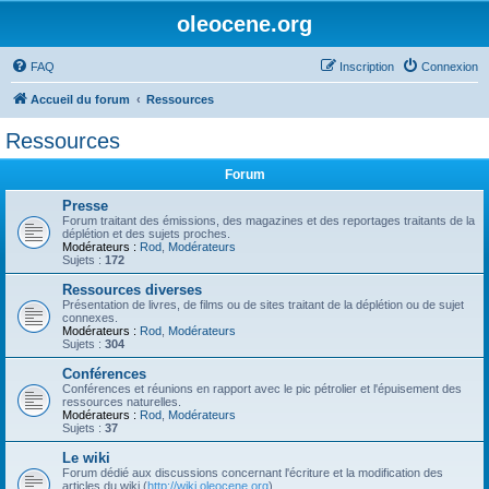
oleocene.org
FAQ
Inscription
Connexion
Accueil du forum
Ressources
Ressources
Forum
Presse
Forum traitant des émissions, des magazines et des reportages traitants de la
déplétion et des sujets proches.
Modérateurs :
Rod
,
Modérateurs
Sujets :
172
Ressources diverses
Présentation de livres, de films ou de sites traitant de la déplétion ou de sujet
connexes.
Modérateurs :
Rod
,
Modérateurs
Sujets :
304
Conférences
Conférences et réunions en rapport avec le pic pétrolier et l'épuisement des
ressources naturelles.
Modérateurs :
Rod
,
Modérateurs
Sujets :
37
Le wiki
Forum dédié aux discussions concernant l'écriture et la modification des
articles du wiki (
http://wiki.oleocene.org
).