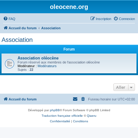
oleocene.org
FAQ
Inscription
Connexion
Accueil du forum
Association
Association
Forum
Association oléocène
Forum réservé aux membres de l'association oléocène
Modérateur :
Modérateurs
Sujets :
22
Aller
Accueil du forum
Fuseau horaire sur
UTC+02:00
Développé par
phpBB
® Forum Software © phpBB Limited
Traduction française officielle
©
Qiaeru
Confidentialité
|
Conditions