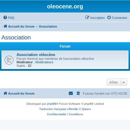
oleocene.org
FAQ
Inscription
Connexion
Accueil du forum
Association
Association
Forum
Association oléocène
Forum réservé aux membres de l'association oléocène
Modérateur :
Modérateurs
Sujets :
22
Aller
Accueil du forum
Fuseau horaire sur
UTC+02:00
Développé par
phpBB
® Forum Software © phpBB Limited
Traduction française officielle
©
Qiaeru
Confidentialité
|
Conditions