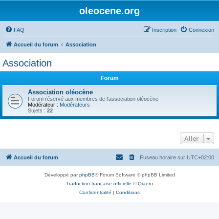
oleocene.org
FAQ
Inscription
Connexion
Accueil du forum
Association
Association
Forum
Association oléocène
Forum réservé aux membres de l'association oléocène
Modérateur :
Modérateurs
Sujets :
22
Aller
Accueil du forum
Fuseau horaire sur
UTC+02:00
Développé par
phpBB
® Forum Software © phpBB Limited
Traduction française officielle
©
Qiaeru
Confidentialité
|
Conditions