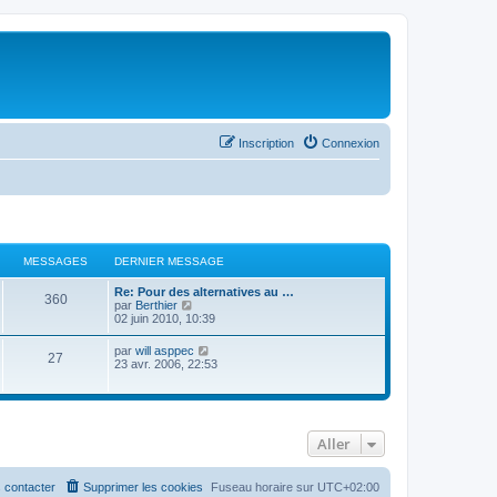
Inscription
Connexion
MESSAGES
DERNIER MESSAGE
Re: Pour des alternatives au …
360
C
par
Berthier
o
02 juin 2010, 10:39
n
s
C
par
will asppec
27
u
o
23 avr. 2006, 22:53
l
n
t
s
e
u
r
l
l
t
e
Aller
e
d
r
e
l
r
e
 contacter
Supprimer les cookies
Fuseau horaire sur
UTC+02:00
n
d