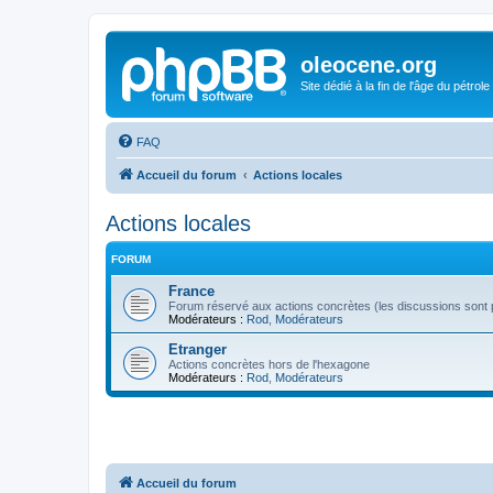
oleocene.org
Site dédié à la fin de l'âge du pétrole
FAQ
Accueil du forum
Actions locales
Actions locales
FORUM
France
Forum réservé aux actions concrètes (les discussions sont p
Modérateurs :
Rod
,
Modérateurs
Etranger
Actions concrètes hors de l'hexagone
Modérateurs :
Rod
,
Modérateurs
Accueil du forum