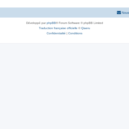
Nous
Développé par
phpBB
® Forum Software © phpBB Limited
Traduction française officielle
©
Qiaeru
Confidentialité
|
Conditions