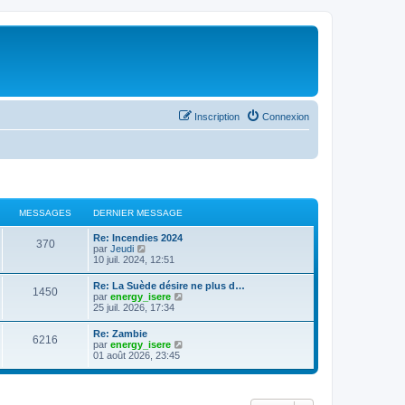
Inscription
Connexion
MESSAGES
DERNIER MESSAGE
Re: Incendies 2024
370
C
par
Jeudi
o
10 juil. 2024, 12:51
n
s
Re: La Suède désire ne plus d…
1450
u
C
par
energy_isere
l
o
25 juil. 2026, 17:34
t
n
e
s
Re: Zambie
r
6216
u
C
par
energy_isere
l
l
o
01 août 2026, 23:45
e
t
n
d
e
s
e
r
u
r
l
l
n
e