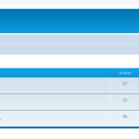
SUJETS
27
13
56
e.