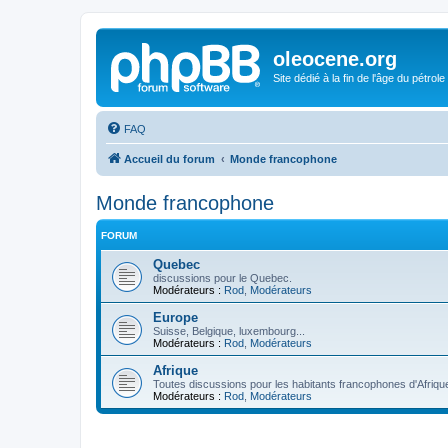
oleocene.org
Site dédié à la fin de l'âge du pétrole
FAQ
Accueil du forum
Monde francophone
Monde francophone
FORUM
Quebec
discussions pour le Quebec.
Modérateurs :
Rod
,
Modérateurs
Europe
Suisse, Belgique, luxembourg...
Modérateurs :
Rod
,
Modérateurs
Afrique
Toutes discussions pour les habitants francophones d'Afriqu
Modérateurs :
Rod
,
Modérateurs