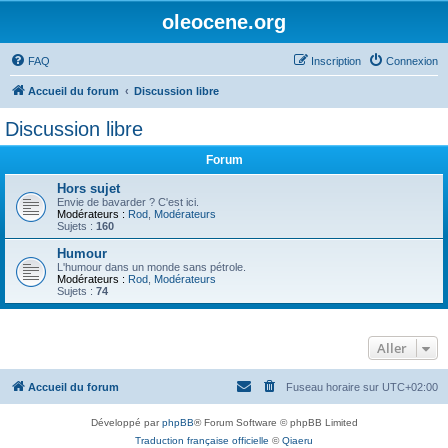
oleocene.org
FAQ
Inscription
Connexion
Accueil du forum
Discussion libre
Discussion libre
Forum
Hors sujet
Envie de bavarder ? C'est ici.
Modérateurs :
Rod
,
Modérateurs
Sujets :
160
Humour
L'humour dans un monde sans pétrole.
Modérateurs :
Rod
,
Modérateurs
Sujets :
74
Aller
Accueil du forum
Fuseau horaire sur
UTC+02:00
Développé par
phpBB
® Forum Software © phpBB Limited
Traduction française officielle
©
Qiaeru