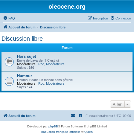
oleocene.org
FAQ
Inscription
Connexion
Accueil du forum
Discussion libre
Discussion libre
Forum
Hors sujet
Envie de bavarder ? C'est ici.
Modérateurs :
Rod
,
Modérateurs
Sujets :
160
Humour
L'humour dans un monde sans pétrole.
Modérateurs :
Rod
,
Modérateurs
Sujets :
74
Aller
Accueil du forum
Fuseau horaire sur
UTC+02:00
Développé par
phpBB
® Forum Software © phpBB Limited
Traduction française officielle
©
Qiaeru