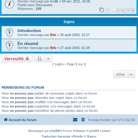
Dernier message par
krolik
«
04 avr. 2011, 16:05
Publié dans
Discussion
Réponses :
109
1
5
6
7
8
…
Sujets
Introduction
Dernier message par
Eric
«
30 août 2004, 23:27
En résumé
Dernier message par
Eric
«
27 août 2004, 01:28
Verrouillé
2 sujets • Page
1
sur
1
Aller
PERMISSIONS DU FORUM
Vous
ne pouvez pas
publier de nouveaux sujets dans ce forum
Vous
ne pouvez pas
répondre aux sujets dans ce forum
Vous
ne pouvez pas
modifier vos messages dans ce forum
Vous
ne pouvez pas
supprimer vos messages dans ce forum
Vous
ne pouvez pas
transférer de pièces jointes dans ce forum
Accueil du forum
Fuseau horaire sur
UTC+02:00
Développé par
phpBB
® Forum Software © phpBB Limited
Traduction française officielle
©
Qiaeru