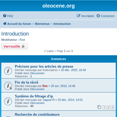
oleocene.org
FAQ
Inscription
Connexion
Accueil du forum
Bienvenue
Introduction
Introduction
Modérateur :
Rod
Verrouillé
2 sujets • Page
1
sur
1
Annonces
Précison pour les articles de presse
Dernier message par
KodxUptres
«
10 déc. 2025, 16:40
Publié dans
Discussion
Réponses :
1
Fin de la récré
Dernier message par
Eric
«
25 avr. 2010, 14:46
Publié dans
Discussion
Système de filtrage d'ip
Dernier message par
Jaguar75
«
03 déc. 2014, 14:01
Publié dans
Discussion
Réponses :
40
1
2
3
Recherche de contributeurs