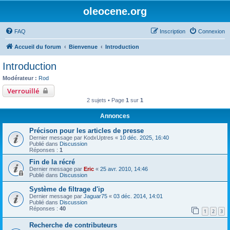
oleocene.org
FAQ
Inscription
Connexion
Accueil du forum
Bienvenue
Introduction
Introduction
Modérateur :
Rod
Verrouillé
2 sujets • Page
1
sur
1
Annonces
Précison pour les articles de presse
Dernier message par
KodxUptres
«
10 déc. 2025, 16:40
Publié dans
Discussion
Réponses :
1
Fin de la récré
Dernier message par
Eric
«
25 avr. 2010, 14:46
Publié dans
Discussion
Système de filtrage d'ip
Dernier message par
Jaguar75
«
03 déc. 2014, 14:01
Publié dans
Discussion
Réponses :
40
1
2
3
Recherche de contributeurs