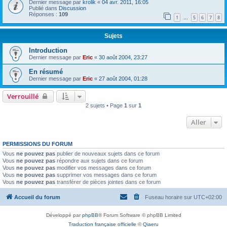
Dernier message par
krolik
«
04 avr. 2011, 16:05
Publié dans
Discussion
Réponses :
109
1
5
6
7
8
…
Sujets
Introduction
Dernier message par
Eric
«
30 août 2004, 23:27
En résumé
Dernier message par
Eric
«
27 août 2004, 01:28
Verrouillé
2 sujets • Page
1
sur
1
Aller
PERMISSIONS DU FORUM
Vous
ne pouvez pas
publier de nouveaux sujets dans ce forum
Vous
ne pouvez pas
répondre aux sujets dans ce forum
Vous
ne pouvez pas
modifier vos messages dans ce forum
Vous
ne pouvez pas
supprimer vos messages dans ce forum
Vous
ne pouvez pas
transférer de pièces jointes dans ce forum
Accueil du forum
Fuseau horaire sur
UTC+02:00
Développé par
phpBB
® Forum Software © phpBB Limited
Traduction française officielle
©
Qiaeru