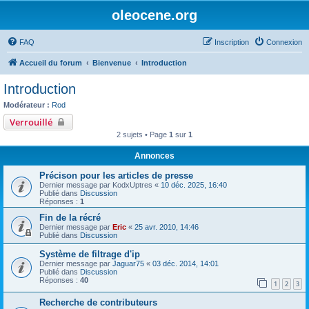
oleocene.org
FAQ
Inscription
Connexion
Accueil du forum
Bienvenue
Introduction
Introduction
Modérateur :
Rod
Verrouillé
2 sujets • Page
1
sur
1
Annonces
Précison pour les articles de presse
Dernier message par
KodxUptres
«
10 déc. 2025, 16:40
Publié dans
Discussion
Réponses :
1
Fin de la récré
Dernier message par
Eric
«
25 avr. 2010, 14:46
Publié dans
Discussion
Système de filtrage d'ip
Dernier message par
Jaguar75
«
03 déc. 2014, 14:01
Publié dans
Discussion
Réponses :
40
1
2
3
Recherche de contributeurs