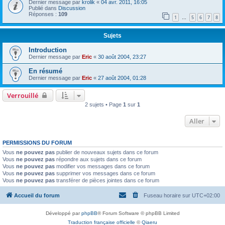
Dernier message par
krolik
«
04 avr. 2011, 16:05
Publié dans
Discussion
Réponses :
109
1
5
6
7
8
…
Sujets
Introduction
Dernier message par
Eric
«
30 août 2004, 23:27
En résumé
Dernier message par
Eric
«
27 août 2004, 01:28
Verrouillé
2 sujets • Page
1
sur
1
Aller
PERMISSIONS DU FORUM
Vous
ne pouvez pas
publier de nouveaux sujets dans ce forum
Vous
ne pouvez pas
répondre aux sujets dans ce forum
Vous
ne pouvez pas
modifier vos messages dans ce forum
Vous
ne pouvez pas
supprimer vos messages dans ce forum
Vous
ne pouvez pas
transférer de pièces jointes dans ce forum
Accueil du forum
Fuseau horaire sur
UTC+02:00
Développé par
phpBB
® Forum Software © phpBB Limited
Traduction française officielle
©
Qiaeru