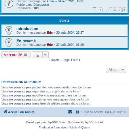
Dernier message par
krolik
«
04 avr. 2011, 16:05
Publié dans
Discussion
Réponses :
109
1
5
6
7
8
…
Sujets
Introduction
Dernier message par
Eric
«
30 août 2004, 23:27
En résumé
Dernier message par
Eric
«
27 août 2004, 01:28
Verrouillé
2 sujets • Page
1
sur
1
Aller
PERMISSIONS DU FORUM
Vous
ne pouvez pas
publier de nouveaux sujets dans ce forum
Vous
ne pouvez pas
répondre aux sujets dans ce forum
Vous
ne pouvez pas
modifier vos messages dans ce forum
Vous
ne pouvez pas
supprimer vos messages dans ce forum
Vous
ne pouvez pas
transférer de pièces jointes dans ce forum
Accueil du forum
Fuseau horaire sur
UTC+02:00
Développé par
phpBB
® Forum Software © phpBB Limited
Traduction française officielle
©
Qiaeru