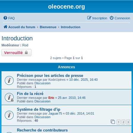
oleocene.org
FAQ
Inscription
Connexion
Accueil du forum
Bienvenue
Introduction
Introduction
Modérateur :
Rod
Verrouillé
2 sujets • Page
1
sur
1
Annonces
Précison pour les articles de presse
Dernier message par
KodxUptres
«
10 déc. 2025, 16:40
Publié dans
Discussion
Réponses :
1
Fin de la récré
Dernier message par
Eric
«
25 avr. 2010, 14:46
Publié dans
Discussion
Système de filtrage d'ip
Dernier message par
Jaguar75
«
03 déc. 2014, 14:01
Publié dans
Discussion
Réponses :
40
1
2
3
Recherche de contributeurs