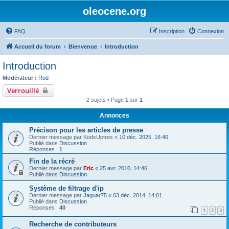
oleocene.org
FAQ
Inscription
Connexion
Accueil du forum
Bienvenue
Introduction
Introduction
Modérateur :
Rod
Verrouillé
2 sujets • Page
1
sur
1
Annonces
Précison pour les articles de presse
Dernier message par
KodxUptres
«
10 déc. 2025, 16:40
Publié dans
Discussion
Réponses :
1
Fin de la récré
Dernier message par
Eric
«
25 avr. 2010, 14:46
Publié dans
Discussion
Système de filtrage d'ip
Dernier message par
Jaguar75
«
03 déc. 2014, 14:01
Publié dans
Discussion
Réponses :
40
1
2
3
Recherche de contributeurs