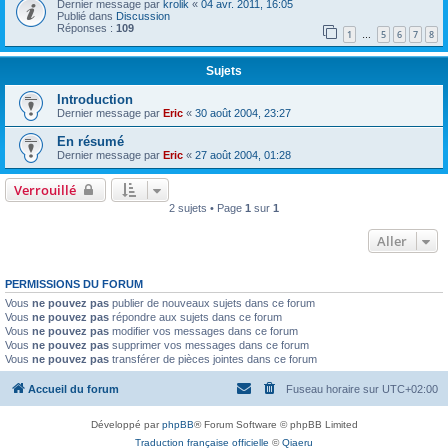
Dernier message par
krolik
«
04 avr. 2011, 16:05
Publié dans
Discussion
Réponses :
109
1
5
6
7
8
…
Sujets
Introduction
Dernier message par
Eric
«
30 août 2004, 23:27
En résumé
Dernier message par
Eric
«
27 août 2004, 01:28
Verrouillé
2 sujets • Page
1
sur
1
Aller
PERMISSIONS DU FORUM
Vous
ne pouvez pas
publier de nouveaux sujets dans ce forum
Vous
ne pouvez pas
répondre aux sujets dans ce forum
Vous
ne pouvez pas
modifier vos messages dans ce forum
Vous
ne pouvez pas
supprimer vos messages dans ce forum
Vous
ne pouvez pas
transférer de pièces jointes dans ce forum
Accueil du forum
Fuseau horaire sur
UTC+02:00
Développé par
phpBB
® Forum Software © phpBB Limited
Traduction française officielle
©
Qiaeru