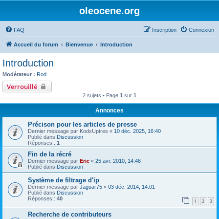
oleocene.org
FAQ
Inscription
Connexion
Accueil du forum
Bienvenue
Introduction
Introduction
Modérateur :
Rod
Verrouillé
2 sujets • Page
1
sur
1
Annonces
Précison pour les articles de presse
Dernier message par
KodxUptres
«
10 déc. 2025, 16:40
Publié dans
Discussion
Réponses :
1
Fin de la récré
Dernier message par
Eric
«
25 avr. 2010, 14:46
Publié dans
Discussion
Système de filtrage d'ip
Dernier message par
Jaguar75
«
03 déc. 2014, 14:01
Publié dans
Discussion
Réponses :
40
1
2
3
Recherche de contributeurs