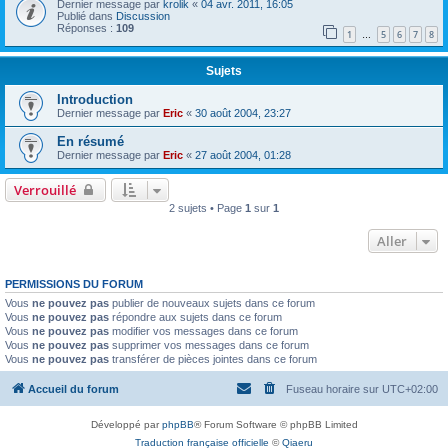
Dernier message par
krolik
«
04 avr. 2011, 16:05
Publié dans
Discussion
Réponses :
109
1
5
6
7
8
…
Sujets
Introduction
Dernier message par
Eric
«
30 août 2004, 23:27
En résumé
Dernier message par
Eric
«
27 août 2004, 01:28
Verrouillé
2 sujets • Page
1
sur
1
Aller
PERMISSIONS DU FORUM
Vous
ne pouvez pas
publier de nouveaux sujets dans ce forum
Vous
ne pouvez pas
répondre aux sujets dans ce forum
Vous
ne pouvez pas
modifier vos messages dans ce forum
Vous
ne pouvez pas
supprimer vos messages dans ce forum
Vous
ne pouvez pas
transférer de pièces jointes dans ce forum
Accueil du forum
Fuseau horaire sur
UTC+02:00
Développé par
phpBB
® Forum Software © phpBB Limited
Traduction française officielle
©
Qiaeru