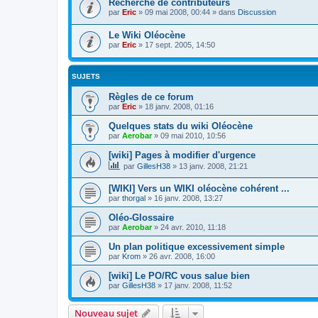
Recherche de contributeurs
par
Eric
»
09 mai 2008, 00:44
» dans
Discussion
Le Wiki Oléocène
par
Eric
»
17 sept. 2005, 14:50
SUJETS
Règles de ce forum
par
Eric
»
18 janv. 2008, 01:16
Quelques stats du wiki Oléocène
par
Aerobar
»
09 mai 2010, 10:56
[wiki] Pages à modifier d'urgence
par
GillesH38
»
13 janv. 2008, 21:21
[WIKI] Vers un WIKI oléocène cohérent ...
par
thorgal
»
16 janv. 2008, 13:27
Oléo-Glossaire
par
Aerobar
»
24 avr. 2010, 11:18
Un plan politique excessivement simple
par
Krom
»
26 avr. 2008, 16:00
[wiki] Le PO/RC vous salue bien
par
GillesH38
»
17 janv. 2008, 11:52
Nouveau sujet