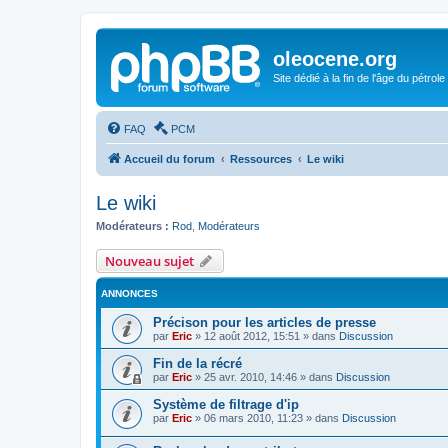
oleocene.org
Site dédié à la fin de l'âge du pétrole
FAQ
PCM
Accueil du forum
Ressources
Le wiki
Le wiki
Modérateurs :
Rod
,
Modérateurs
Nouveau sujet
ANNONCES
Précison pour les articles de presse
par
Eric
»
12 août 2012, 15:51
» dans
Discussion
Fin de la récré
par
Eric
»
25 avr. 2010, 14:46
» dans
Discussion
Système de filtrage d'ip
par
Eric
»
06 mars 2010, 11:23
» dans
Discussion