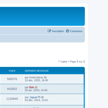
Inscription
Connexion
7 sujets • Page
1
sur
1
VUES
DERNIER MESSAGE
par
KodxUptres
509376
10 déc. 2025, 16:40
par
Eric
442832
25 avr. 2010, 14:46
par
Jaguar75
1126845
03 déc. 2014, 14:01