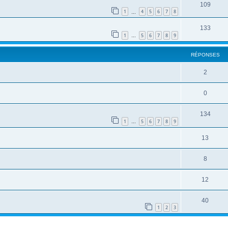
109
1
4
5
6
7
8
…
133
1
5
6
7
8
9
…
RÉPONSES
2
0
134
1
5
6
7
8
9
…
13
8
12
40
1
2
3