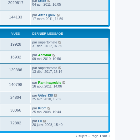
par
krolik
2029817
04 avr. 2011, 16:05
par
Alter Egaux
144133
17 mars 2011, 14:59
VUES
DERNIER MESSAGE
par
supertomate
19928
31 déc. 2017, 07:35
par
Aerobar
16932
09 mai 2010, 10:56
par
supertomate
139886
13 déc. 2017, 18:14
par
Raminagrobis
140798
16 août 2011, 14:06
par
GillesH38
24804
25 avr. 2010, 15:32
par
Krom
30066
25 mai 2008, 19:44
par
Lo
72882
20 janv. 2008, 15:40
7 sujets • Page
1
sur
1