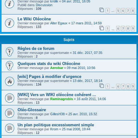
Dernier message par
krolik
«
04 avr. 2011, 16:05
Publié dans
Discussion
Réponses :
109
1
5
6
7
8
…
Le Wiki Oléocène
Dernier message par
Alter Egaux
«
17 mars 2011, 14:59
Réponses :
133
1
6
7
8
9
…
Sujets
Règles de ce forum
Dernier message par
supertomate
«
31 déc. 2017, 07:35
Réponses :
2
Quelques stats du wiki Oléocène
Dernier message par
Aerobar
«
09 mai 2010, 10:56
[wiki] Pages à modifier d'urgence
Dernier message par
supertomate
«
13 déc. 2017, 18:14
Réponses :
134
1
6
7
8
9
…
[WIKI] Vers un WIKI oléocène cohérent ...
Dernier message par
Raminagrobis
«
16 août 2011, 14:06
Réponses :
13
Oléo-Glossaire
Dernier message par
GillesH38
«
25 avr. 2010, 15:32
Réponses :
8
Un plan politique excessivement simple
Dernier message par
Krom
«
25 mai 2008, 19:44
Réponses :
12