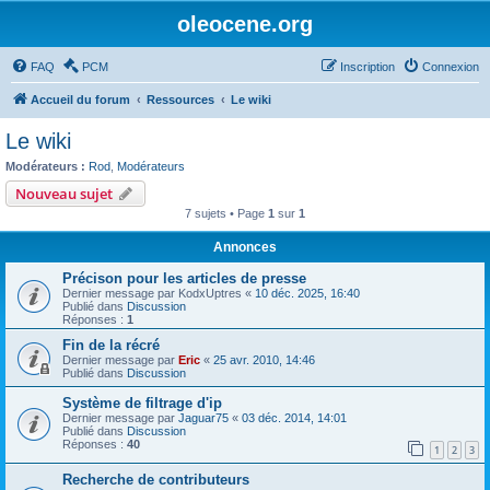
oleocene.org
FAQ
PCM
Inscription
Connexion
Accueil du forum
Ressources
Le wiki
Le wiki
Modérateurs :
Rod
,
Modérateurs
Nouveau sujet
7 sujets • Page
1
sur
1
Annonces
Précison pour les articles de presse
Dernier message par
KodxUptres
«
10 déc. 2025, 16:40
Publié dans
Discussion
Réponses :
1
Fin de la récré
Dernier message par
Eric
«
25 avr. 2010, 14:46
Publié dans
Discussion
Système de filtrage d'ip
Dernier message par
Jaguar75
«
03 déc. 2014, 14:01
Publié dans
Discussion
Réponses :
40
1
2
3
Recherche de contributeurs