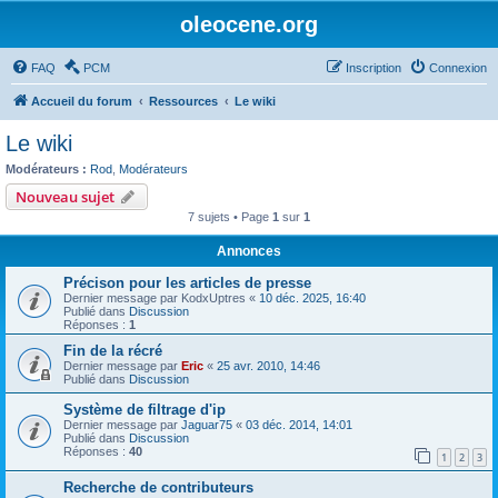
oleocene.org
FAQ
PCM
Inscription
Connexion
Accueil du forum
Ressources
Le wiki
Le wiki
Modérateurs :
Rod
,
Modérateurs
Nouveau sujet
7 sujets • Page
1
sur
1
Annonces
Précison pour les articles de presse
Dernier message par
KodxUptres
«
10 déc. 2025, 16:40
Publié dans
Discussion
Réponses :
1
Fin de la récré
Dernier message par
Eric
«
25 avr. 2010, 14:46
Publié dans
Discussion
Système de filtrage d'ip
Dernier message par
Jaguar75
«
03 déc. 2014, 14:01
Publié dans
Discussion
Réponses :
40
1
2
3
Recherche de contributeurs