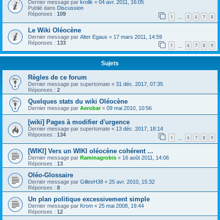
Dernier message par
krolik
«
04 avr. 2011, 16:05
Publié dans
Discussion
Réponses :
109
1
5
6
7
8
…
Le Wiki Oléocène
Dernier message par
Alter Egaux
«
17 mars 2011, 14:59
Réponses :
133
1
6
7
8
9
…
Sujets
Règles de ce forum
Dernier message par
supertomate
«
31 déc. 2017, 07:35
Réponses :
2
Quelques stats du wiki Oléocène
Dernier message par
Aerobar
«
09 mai 2010, 10:56
[wiki] Pages à modifier d'urgence
Dernier message par
supertomate
«
13 déc. 2017, 18:14
Réponses :
134
1
6
7
8
9
…
[WIKI] Vers un WIKI oléocène cohérent ...
Dernier message par
Raminagrobis
«
16 août 2011, 14:06
Réponses :
13
Oléo-Glossaire
Dernier message par
GillesH38
«
25 avr. 2010, 15:32
Réponses :
8
Un plan politique excessivement simple
Dernier message par
Krom
«
25 mai 2008, 19:44
Réponses :
12