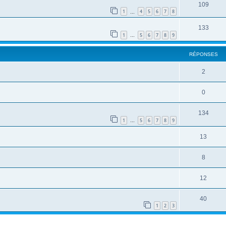
109
1
4
5
6
7
8
…
133
1
5
6
7
8
9
…
RÉPONSES
2
0
134
1
5
6
7
8
9
…
13
8
12
40
1
2
3