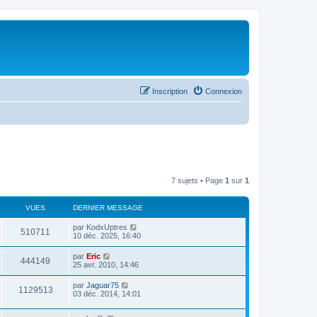
Inscription
Connexion
7 sujets • Page
1
sur
1
VUES
DERNIER MESSAGE
par
KodxUptres
510711
10 déc. 2025, 16:40
par
Eric
444149
25 avr. 2010, 14:46
par
Jaguar75
1129513
03 déc. 2014, 14:01