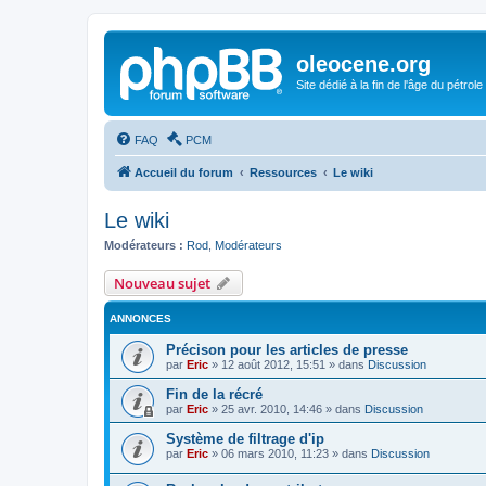
oleocene.org
Site dédié à la fin de l'âge du pétrole
FAQ
PCM
Accueil du forum
Ressources
Le wiki
Le wiki
Modérateurs :
Rod
,
Modérateurs
Nouveau sujet
ANNONCES
Précison pour les articles de presse
par
Eric
»
12 août 2012, 15:51
» dans
Discussion
Fin de la récré
par
Eric
»
25 avr. 2010, 14:46
» dans
Discussion
Système de filtrage d'ip
par
Eric
»
06 mars 2010, 11:23
» dans
Discussion