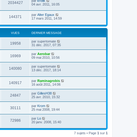
par
krolik
2034427
04 avr. 2011, 16:05
par
Alter Egaux
144371
17 mars 2011, 14:59
VUES
DERNIER MESSAGE
par
supertomate
19958
31 déc. 2017, 07:35
par
Aerobar
16969
09 mai 2010, 10:56
par
supertomate
140080
13 déc. 2017, 18:14
par
Raminagrobis
140917
16 août 2011, 14:06
par
GillesH38
24847
25 avr. 2010, 15:32
par
Krom
30111
25 mai 2008, 19:44
par
Lo
72986
20 janv. 2008, 15:40
7 sujets • Page
1
sur
1