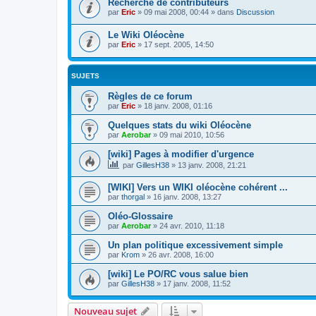
Recherche de contributeurs
par
Eric
»
09 mai 2008, 00:44
» dans
Discussion
Le Wiki Oléocène
par
Eric
»
17 sept. 2005, 14:50
SUJETS
Règles de ce forum
par
Eric
»
18 janv. 2008, 01:16
Quelques stats du wiki Oléocène
par
Aerobar
»
09 mai 2010, 10:56
[wiki] Pages à modifier d'urgence
par
GillesH38
»
13 janv. 2008, 21:21
[WIKI] Vers un WIKI oléocène cohérent ...
par
thorgal
»
16 janv. 2008, 13:27
Oléo-Glossaire
par
Aerobar
»
24 avr. 2010, 11:18
Un plan politique excessivement simple
par
Krom
»
26 avr. 2008, 16:00
[wiki] Le PO/RC vous salue bien
par
GillesH38
»
17 janv. 2008, 11:52
Nouveau sujet