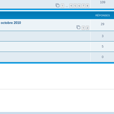
109
1
4
5
6
7
8
…
RÉPONSES
 octobre 2010
29
1
2
3
5
0