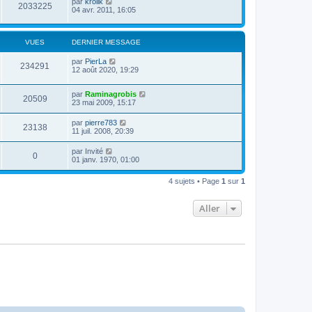
par
krolik
2033225
04 avr. 2011, 16:05
VUES
DERNIER MESSAGE
par
PierLa
234291
12 août 2020, 19:29
par
Raminagrobis
20509
23 mai 2009, 15:17
par
pierre783
23138
11 juil. 2008, 20:39
par
Invité
0
01 janv. 1970, 01:00
4 sujets • Page
1
sur
1
Aller