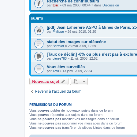
Recherche de contributeurs
par
Eric
»
09 mai 2008, 00:44
» dans
Discussion
SUJETS
[pdf] Jean Laherrere ASPO à Mines de Paris, 25
par
Philippe
»
26 oct. 2010, 01:20
statut des images sur oléocène
par
Berthier
»
23 mai 2009, 12:59
[Taux de déclin] -8% ou plus n'est pas à exclure
par
pierre783
»
11 juil. 2008, 12:52
Vous êtes surveillés
par
Tovi
»
13 janv. 2009, 22:34
Nouveau sujet
Revenir à l’accueil du forum
PERMISSIONS DU FORUM
Vous
pouvez
publier de nouveaux sujets dans ce forum
Vous
pouvez
répondre aux sujets dans ce forum
Vous
ne pouvez pas
modifier vos messages dans ce forum
Vous
ne pouvez pas
supprimer vos messages dans ce forum
Vous
ne pouvez pas
transférer de pièces jointes dans ce forum