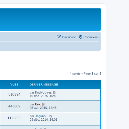
Inscription
Connexion
4 sujets • Page
1
sur
1
VUES
DERNIER MESSAGE
par
KodxUptres
510394
10 déc. 2025, 16:40
par
Eric
443809
25 avr. 2010, 14:46
par
Jaguar75
1128839
03 déc. 2014, 14:01