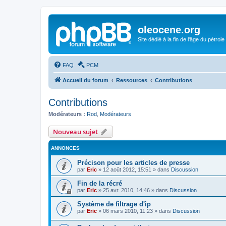
oleocene.org
Site dédié à la fin de l'âge du pétrole
FAQ
PCM
Accueil du forum
Ressources
Contributions
Contributions
Modérateurs :
Rod
,
Modérateurs
Nouveau sujet
ANNONCES
Précison pour les articles de presse
par
Eric
»
12 août 2012, 15:51
» dans
Discussion
Fin de la récré
par
Eric
»
25 avr. 2010, 14:46
» dans
Discussion
Système de filtrage d'ip
par
Eric
»
06 mars 2010, 11:23
» dans
Discussion