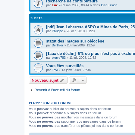
Recherche de contributeurs
par
Eric
»
09 mai 2008, 00:44
» dans
Discussion
SUJETS
[pdf] Jean Laherrere ASPO à Mines de Paris, 25
par
Philippe
»
26 oct. 2010, 01:20
statut des images sur oléocène
par
Berthier
»
23 mai 2009, 12:59
[Taux de déclin] -8% ou plus n'est pas à exclure
par
pierre783
»
11 juil. 2008, 12:52
Vous êtes surveillés
par
Tovi
»
13 janv. 2009, 22:34
Nouveau sujet
Revenir à l’accueil du forum
PERMISSIONS DU FORUM
Vous
pouvez
publier de nouveaux sujets dans ce forum
Vous
pouvez
répondre aux sujets dans ce forum
Vous
ne pouvez pas
modifier vos messages dans ce forum
Vous
ne pouvez pas
supprimer vos messages dans ce forum
Vous
ne pouvez pas
transférer de pièces jointes dans ce forum