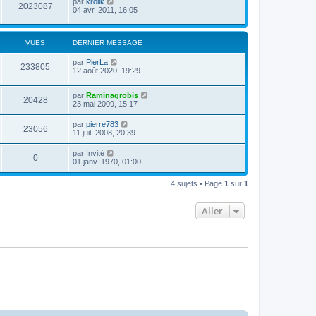
par
krolik
2023087
04 avr. 2011, 16:05
VUES
DERNIER MESSAGE
par
PierLa
233805
12 août 2020, 19:29
par
Raminagrobis
20428
23 mai 2009, 15:17
par
pierre783
23056
11 juil. 2008, 20:39
par
Invité
0
01 janv. 1970, 01:00
4 sujets • Page
1
sur
1
Aller