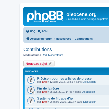
oleocene.org
Site dédié à la fin de l'âge du pétrole
FAQ
PCM
Accueil du forum
Ressources
Contributions
Contributions
Modérateurs :
Rod
,
Modérateurs
Nouveau sujet
ANNONCES
Précison pour les articles de presse
par
Eric
»
12 août 2012, 15:51
» dans
Discussion
Fin de la récré
par
Eric
»
25 avr. 2010, 14:46
» dans
Discussion
Système de filtrage d'ip
par
Eric
»
06 mars 2010, 11:23
» dans
Discussion