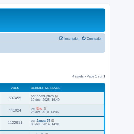
Inscription
Connexion
4 sujets • Page
1
sur
1
VUES
DERNIER MESSAGE
par
KodxUptres
507455
10 déc. 2025, 16:40
par
Eric
441024
25 avr. 2010, 14:46
par
Jaguar75
1122911
03 déc. 2014, 14:01