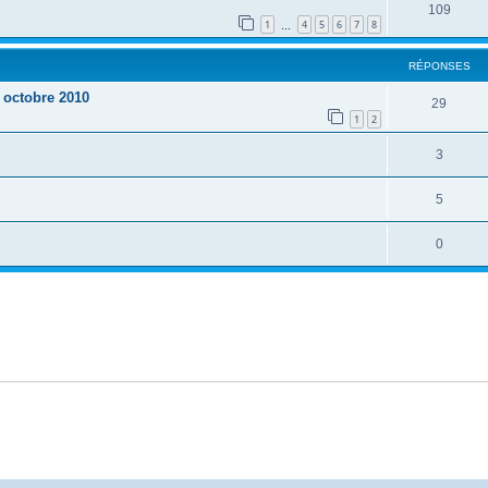
109
1
4
5
6
7
8
…
RÉPONSES
 octobre 2010
29
1
2
3
5
0