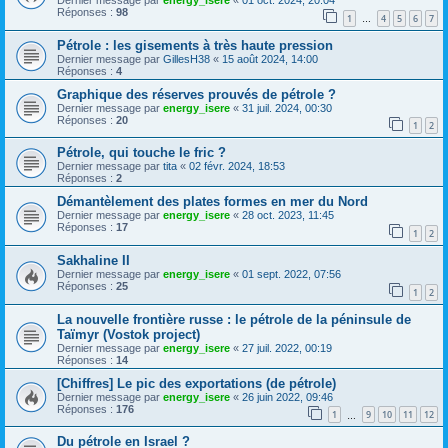
Dernier message par
energy_isere
«
01 oct. 2024, 20:04
Réponses :
98
1
4
5
6
7
…
Pétrole : les gisements à très haute pression
Dernier message par
GillesH38
«
15 août 2024, 14:00
Réponses :
4
Graphique des réserves prouvés de pétrole ?
Dernier message par
energy_isere
«
31 juil. 2024, 00:30
Réponses :
20
1
2
Pétrole, qui touche le fric ?
Dernier message par
tita
«
02 févr. 2024, 18:53
Réponses :
2
Démantèlement des plates formes en mer du Nord
Dernier message par
energy_isere
«
28 oct. 2023, 11:45
Réponses :
17
1
2
Sakhaline II
Dernier message par
energy_isere
«
01 sept. 2022, 07:56
Réponses :
25
1
2
La nouvelle frontière russe : le pétrole de la péninsule de
Taïmyr (Vostok project)
Dernier message par
energy_isere
«
27 juil. 2022, 00:19
Réponses :
14
[Chiffres] Le pic des exportations (de pétrole)
Dernier message par
energy_isere
«
26 juin 2022, 09:46
Réponses :
176
1
9
10
11
12
…
Du pétrole en Israel ?