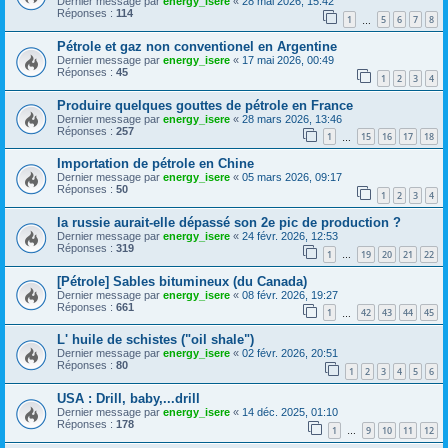
Dernier message par
energy_isere
«
28 mai 2026, 15:42
Réponses :
114
1
5
6
7
8
…
Pétrole et gaz non conventionel en Argentine
Dernier message par
energy_isere
«
17 mai 2026, 00:49
Réponses :
45
1
2
3
4
Produire quelques gouttes de pétrole en France
Dernier message par
energy_isere
«
28 mars 2026, 13:46
Réponses :
257
1
15
16
17
18
…
Importation de pétrole en Chine
Dernier message par
energy_isere
«
05 mars 2026, 09:17
Réponses :
50
1
2
3
4
la russie aurait-elle dépassé son 2e pic de production ?
Dernier message par
energy_isere
«
24 févr. 2026, 12:53
Réponses :
319
1
19
20
21
22
…
[Pétrole] Sables bitumineux (du Canada)
Dernier message par
energy_isere
«
08 févr. 2026, 19:27
Réponses :
661
1
42
43
44
45
…
L' huile de schistes ("oil shale")
Dernier message par
energy_isere
«
02 févr. 2026, 20:51
Réponses :
80
1
2
3
4
5
6
USA : Drill, baby,...drill
Dernier message par
energy_isere
«
14 déc. 2025, 01:10
Réponses :
178
1
9
10
11
12
…