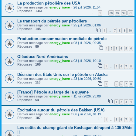
La production pétroliére des USA
Dernier message par
energy_isere
«
26 juil. 2026, 11:54
Réponses :
1361
1
88
89
90
91
…
Le transport du pétrole par pétroliers
Dernier message par
energy_isere
«
25 juil. 2026, 01:06
Réponses :
145
1
7
8
9
10
…
Production-consommation mondiale de pétrole
Dernier message par
energy_isere
«
08 juil. 2026, 09:35
Réponses :
89
1
2
3
4
5
6
Oléoducs Nord Américains
Dernier message par
energy_isere
«
03 juil. 2026, 10:10
Réponses :
105
1
5
6
7
8
…
Décision des États-Unis sur le pétrole en Alaska
Dernier message par
energy_isere
«
23 juin 2026, 09:50
Réponses :
116
1
5
6
7
8
…
[France] Pétrole au large de la guyane
Dernier message par
energy_isere
«
11 juin 2026, 23:09
Réponses :
54
1
2
3
4
Excitation autour du pétrole des Bakken (USA)
Dernier message par
energy_isere
«
06 juin 2026, 01:19
Réponses :
107
1
5
6
7
8
…
Les coûts du champ géant de Kashagan dérapent à 136 $Mds
!!