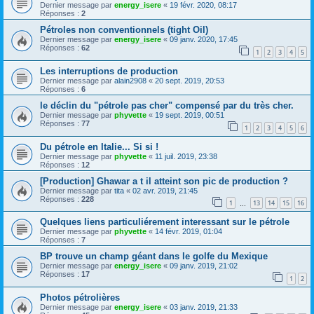
Dernier message par
energy_isere
«
19 févr. 2020, 08:17
Réponses :
2
Pétroles non conventionnels (tight Oil)
Dernier message par
energy_isere
«
09 janv. 2020, 17:45
Réponses :
62
1
2
3
4
5
Les interruptions de production
Dernier message par
alain2908
«
20 sept. 2019, 20:53
Réponses :
6
le déclin du "pétrole pas cher" compensé par du très cher.
Dernier message par
phyvette
«
19 sept. 2019, 00:51
Réponses :
77
1
2
3
4
5
6
Du pétrole en Italie... Si si !
Dernier message par
phyvette
«
11 juil. 2019, 23:38
Réponses :
12
[Production] Ghawar a t il atteint son pic de production ?
Dernier message par
tita
«
02 avr. 2019, 21:45
Réponses :
228
1
13
14
15
16
…
Quelques liens particuliérement interessant sur le pétrole
Dernier message par
phyvette
«
14 févr. 2019, 01:04
Réponses :
7
BP trouve un champ géant dans le golfe du Mexique
Dernier message par
energy_isere
«
09 janv. 2019, 21:02
Réponses :
17
1
2
Photos pétrolières
Dernier message par
energy_isere
«
03 janv. 2019, 21:33