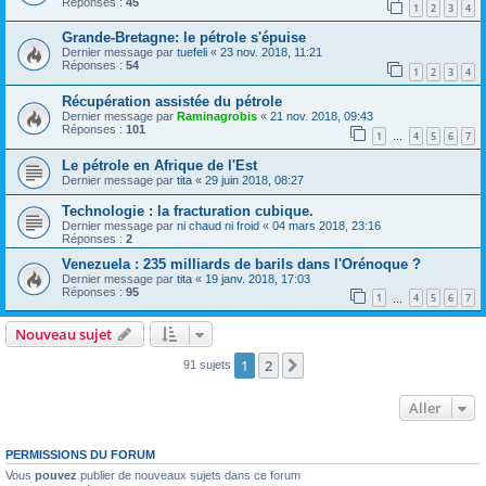
Réponses :
45
1
2
3
4
Grande-Bretagne: le pétrole s'épuise
Dernier message par
tuefeli
«
23 nov. 2018, 11:21
Réponses :
54
1
2
3
4
Récupération assistée du pétrole
Dernier message par
Raminagrobis
«
21 nov. 2018, 09:43
Réponses :
101
1
4
5
6
7
…
Le pétrole en Afrique de l'Est
Dernier message par
tita
«
29 juin 2018, 08:27
Technologie : la fracturation cubique.
Dernier message par
ni chaud ni froid
«
04 mars 2018, 23:16
Réponses :
2
Venezuela : 235 milliards de barils dans l'Orénoque ?
Dernier message par
tita
«
19 janv. 2018, 17:03
Réponses :
95
1
4
5
6
7
…
Nouveau sujet
1
2
Suivant
91 sujets
Aller
PERMISSIONS DU FORUM
Vous
pouvez
publier de nouveaux sujets dans ce forum