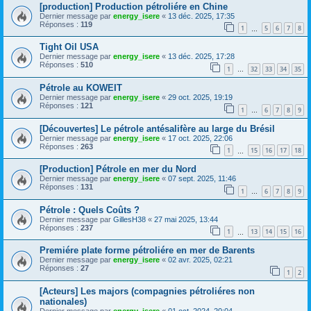
[production] Production pétroliére en Chine
Dernier message par
energy_isere
«
13 déc. 2025, 17:35
Réponses :
119
1
5
6
7
8
…
Tight Oil USA
Dernier message par
energy_isere
«
13 déc. 2025, 17:28
Réponses :
510
1
32
33
34
35
…
Pétrole au KOWEIT
Dernier message par
energy_isere
«
29 oct. 2025, 19:19
Réponses :
121
1
6
7
8
9
…
[Découvertes] Le pétrole antésalifère au large du Brésil
Dernier message par
energy_isere
«
17 oct. 2025, 22:06
Réponses :
263
1
15
16
17
18
…
[Production] Pétrole en mer du Nord
Dernier message par
energy_isere
«
07 sept. 2025, 11:46
Réponses :
131
1
6
7
8
9
…
Pétrole : Quels Coûts ?
Dernier message par
GillesH38
«
27 mai 2025, 13:44
Réponses :
237
1
13
14
15
16
…
Premiére plate forme pétroliére en mer de Barents
Dernier message par
energy_isere
«
02 avr. 2025, 02:21
Réponses :
27
1
2
[Acteurs] Les majors (compagnies pétroliéres non
nationales)