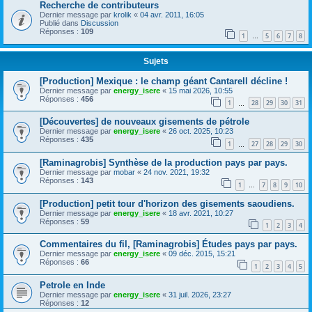
Recherche de contributeurs
Dernier message par
krolik
«
04 avr. 2011, 16:05
Publié dans
Discussion
Réponses :
109
1
5
6
7
8
…
Sujets
[Production] Mexique : le champ géant Cantarell décline !
Dernier message par
energy_isere
«
15 mai 2026, 10:55
Réponses :
456
1
28
29
30
31
…
[Découvertes] de nouveaux gisements de pétrole
Dernier message par
energy_isere
«
26 oct. 2025, 10:23
Réponses :
435
1
27
28
29
30
…
[Raminagrobis] Synthèse de la production pays par pays.
Dernier message par
mobar
«
24 nov. 2021, 19:32
Réponses :
143
1
7
8
9
10
…
[Production] petit tour d'horizon des gisements saoudiens.
Dernier message par
energy_isere
«
18 avr. 2021, 10:27
Réponses :
59
1
2
3
4
Commentaires du fil, [Raminagrobis] Études pays par pays.
Dernier message par
energy_isere
«
09 déc. 2015, 15:21
Réponses :
66
1
2
3
4
5
Petrole en Inde
Dernier message par
energy_isere
«
31 juil. 2026, 23:27
Réponses :
12