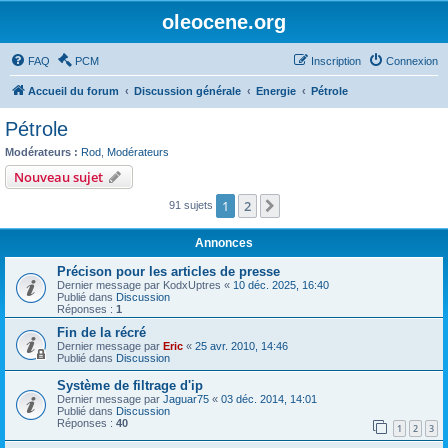
oleocene.org
FAQ
PCM
Inscription
Connexion
Accueil du forum
Discussion générale
Energie
Pétrole
Pétrole
Modérateurs :
Rod
,
Modérateurs
Nouveau sujet
1
2
Suivant
91 sujets
Annonces
Précison pour les articles de presse
Dernier message par
KodxUptres
«
10 déc. 2025, 16:40
Publié dans
Discussion
Réponses :
1
Fin de la récré
Dernier message par
Eric
«
25 avr. 2010, 14:46
Publié dans
Discussion
Système de filtrage d'ip
Dernier message par
Jaguar75
«
03 déc. 2014, 14:01
Publié dans
Discussion
Réponses :
40
1
2
3