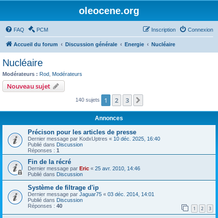
oleocene.org
FAQ
PCM
Inscription
Connexion
Accueil du forum
Discussion générale
Energie
Nucléaire
Nucléaire
Modérateurs :
Rod
,
Modérateurs
Nouveau sujet
1
2
3
Suivant
140 sujets
Annonces
Précison pour les articles de presse
Dernier message par
KodxUptres
«
10 déc. 2025, 16:40
Publié dans
Discussion
Réponses :
1
Fin de la récré
Dernier message par
Eric
«
25 avr. 2010, 14:46
Publié dans
Discussion
Système de filtrage d'ip
Dernier message par
Jaguar75
«
03 déc. 2014, 14:01
Publié dans
Discussion
Réponses :
40
1
2
3