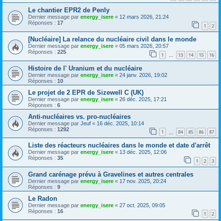
Le chantier EPR2 de Penly
Dernier message par
energy_isere
«
12 mars 2026, 21:24
Réponses :
17
1
2
[Nucléaire] La relance du nucléaire civil dans le monde
Dernier message par
energy_isere
«
05 mars 2026, 20:57
Réponses :
225
1
13
14
15
16
…
Histoire de l' Uranium et du nucléaire
Dernier message par
energy_isere
«
24 janv. 2026, 19:02
Réponses :
10
Le projet de 2 EPR de Sizewell C (UK)
Dernier message par
energy_isere
«
26 déc. 2025, 17:21
Réponses :
6
Anti-nucléaires vs. pro-nucléaires
Dernier message par
Jeuf
«
16 déc. 2025, 10:14
Réponses :
1292
1
84
85
86
87
…
Liste des réacteurs nucléaires dans le monde et date d'arrêt
Dernier message par
energy_isere
«
13 déc. 2025, 12:06
Réponses :
35
1
2
3
Grand carénage prévu à Gravelines et autres centrales
Dernier message par
energy_isere
«
17 nov. 2025, 20:24
Réponses :
9
Le Radon
Dernier message par
energy_isere
«
27 oct. 2025, 09:05
Réponses :
16
1
2