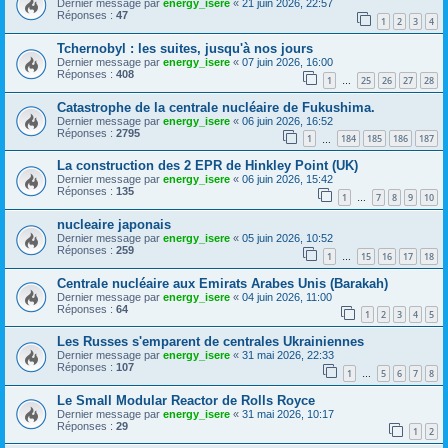
Dernier message par
energy_isere
«
21 juin 2026, 22:57
Réponses :
47
1
2
3
4
Tchernobyl : les suites, jusqu'à nos jours
Dernier message par
energy_isere
«
07 juin 2026, 16:00
Réponses :
408
1
25
26
27
28
…
Catastrophe de la centrale nucléaire de Fukushima.
Dernier message par
energy_isere
«
06 juin 2026, 16:52
Réponses :
2795
1
184
185
186
187
…
La construction des 2 EPR de Hinkley Point (UK)
Dernier message par
energy_isere
«
06 juin 2026, 15:42
Réponses :
135
1
7
8
9
10
…
nucleaire japonais
Dernier message par
energy_isere
«
05 juin 2026, 10:52
Réponses :
259
1
15
16
17
18
…
Centrale nucléaire aux Emirats Arabes Unis (Barakah)
Dernier message par
energy_isere
«
04 juin 2026, 11:00
Réponses :
64
1
2
3
4
5
Les Russes s'emparent de centrales Ukrainiennes
Dernier message par
energy_isere
«
31 mai 2026, 22:33
Réponses :
107
1
5
6
7
8
…
Le Small Modular Reactor de Rolls Royce
Dernier message par
energy_isere
«
31 mai 2026, 10:17
Réponses :
29
1
2