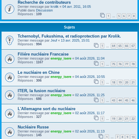
Recherche de contributeurs
Dernier message par
krolik
«
04 avr. 2011, 16:05
Publié dans
Discussion
Réponses :
109
1
5
6
7
8
…
Sujets
Tchernobyl, Fukushima, et radioprotection par Krolik.
Dernier message par
Jeuf
«
13 avr. 2025, 15:01
Réponses :
994
1
64
65
66
67
…
Filiére nucléaire Francaise
Dernier message par
energy_isere
«
04 août 2026, 11:04
Réponses :
1167
1
75
76
77
78
…
Le nucléaire en Chine
Dernier message par
energy_isere
«
04 août 2026, 10:55
Réponses :
306
1
18
19
20
21
…
ITER, la fusion nucléaire
Dernier message par
energy_isere
«
02 août 2026, 11:25
Réponses :
686
1
43
44
45
46
…
L'Allemagne sort du nucléaire
Dernier message par
energy_isere
«
02 août 2026, 11:17
Réponses :
327
1
19
20
21
22
…
Nucléaire Russe
Dernier message par
energy_isere
«
02 août 2026, 11:13
Réponses :
145
1
7
8
9
10
…