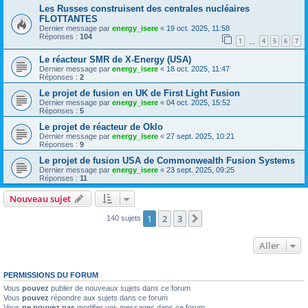
Les Russes construisent des centrales nucléaires
FLOTTANTES
Dernier message par
energy_isere
«
19 oct. 2025, 11:58
Réponses :
104
1
4
5
6
7
…
Le réacteur SMR de X-Energy (USA)
Dernier message par
energy_isere
«
18 oct. 2025, 11:47
Réponses :
2
Le projet de fusion en UK de First Light Fusion
Dernier message par
energy_isere
«
04 oct. 2025, 15:52
Réponses :
5
Le projet de réacteur de Oklo
Dernier message par
energy_isere
«
27 sept. 2025, 10:21
Réponses :
9
Le projet de fusion USA de Commonwealth Fusion Systems
Dernier message par
energy_isere
«
23 sept. 2025, 09:25
Réponses :
11
Nouveau sujet
1
2
3
Suivant
140 sujets
Aller
PERMISSIONS DU FORUM
Vous
pouvez
publier de nouveaux sujets dans ce forum
Vous
pouvez
répondre aux sujets dans ce forum
Vous
ne pouvez pas
modifier vos messages dans ce forum