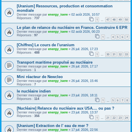
[Uranium] Ressources, production et consommation
mondiale
Dernier message par
energy_isere
«
02 août 2026, 10:57
Réponses :
737
1
47
48
49
50
…
Le plan de relance du nucléaire en France. Construire 6 EPR
Dernier message par
energy_isere
«
02 août 2026, 00:23
Réponses :
97
1
4
5
6
7
…
[Chiffres] Le cours de l'uranium
Dernier message par
energy_isere
«
26 juil. 2026, 17:23
Réponses :
488
1
30
31
32
33
…
Transport maritime propulsé au nucléaire
Dernier message par
energy_isere
«
26 juil. 2026, 17:17
Réponses :
1
Mini réacteur de Newcleo
Dernier message par
energy_isere
«
26 juil. 2026, 15:46
Réponses :
7
le nucléaire indien
Dernier message par
energy_isere
«
23 juil. 2026, 18:11
Réponses :
114
1
5
6
7
8
…
[Nucléaire] Relance du nucléaire aux USA.... ou pas ?
Dernier message par
energy_isere
«
23 juil. 2026, 13:37
Réponses :
356
1
21
22
23
24
…
[Uranium] Extraction de l' eau de mer ?
Dernier message par
energy_isere
«
17 juil. 2026, 22:56