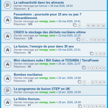
La radioactivité dans les aliments
Dernier message par
kercoz
«
26 mai 2026, 18:53
Réponses :
6
Fessenheim : poursuite pour 10 ans ou pas ?
Démantèlement.
Dernier message par
energy_isere
«
26 mai 2026, 10:41
Réponses :
325
1
19
20
21
22
…
CIGEO le stockage des déchets nucléaire ultime
Dernier message par
energy_isere
«
13 mai 2026, 22:19
Réponses :
138
1
7
8
9
10
…
La fusion, l'energie de pour dans 30 ans
Dernier message par
energy_isere
«
03 mai 2026, 22:51
Réponses :
36
1
2
3
Mini réacteurs nuke / Bill Gates et TOSHIBA / TerraPower
Dernier message par
energy_isere
«
25 avr. 2026, 11:07
Réponses :
66
1
2
3
4
5
Bombes nucléaires
Dernier message par
energy_isere
«
22 avr. 2026, 14:59
Réponses :
134
1
6
7
8
9
…
Le programme de fusion STEP en UK
Dernier message par
energy_isere
«
18 avr. 2026, 15:59
La filiére thorium.
Dernier message par
energy_isere
«
18 avr. 2026, 15:49
Réponses :
87
1
2
3
4
5
6