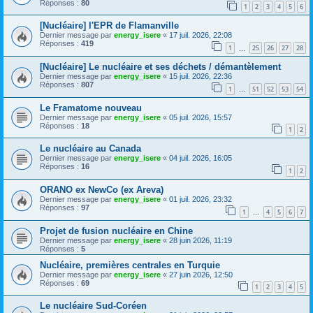
Réponses :
80
1
2
3
4
5
6
[Nucléaire] l'EPR de Flamanville
Dernier message par
energy_isere
«
17 juil. 2026, 22:08
Réponses :
419
1
25
26
27
28
…
[Nucléaire] Le nucléaire et ses déchets / démantèlement
Dernier message par
energy_isere
«
15 juil. 2026, 22:36
Réponses :
807
1
51
52
53
54
…
Le Framatome nouveau
Dernier message par
energy_isere
«
05 juil. 2026, 15:57
Réponses :
18
1
2
Le nucléaire au Canada
Dernier message par
energy_isere
«
04 juil. 2026, 16:05
Réponses :
16
1
2
ORANO ex NewCo (ex Areva)
Dernier message par
energy_isere
«
01 juil. 2026, 23:32
Réponses :
97
1
4
5
6
7
…
Projet de fusion nucléaire en Chine
Dernier message par
energy_isere
«
28 juin 2026, 11:19
Réponses :
5
Nucléaire, premières centrales en Turquie
Dernier message par
energy_isere
«
27 juin 2026, 12:50
Réponses :
69
1
2
3
4
5
Le nucléaire Sud-Coréen