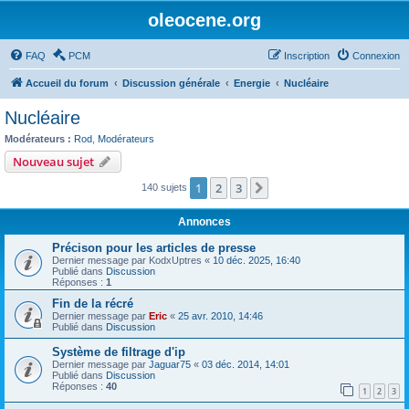
oleocene.org
FAQ
PCM
Inscription
Connexion
Accueil du forum
Discussion générale
Energie
Nucléaire
Nucléaire
Modérateurs :
Rod
,
Modérateurs
Nouveau sujet
1
2
3
Suivant
140 sujets
Annonces
Précison pour les articles de presse
Dernier message par
KodxUptres
«
10 déc. 2025, 16:40
Publié dans
Discussion
Réponses :
1
Fin de la récré
Dernier message par
Eric
«
25 avr. 2010, 14:46
Publié dans
Discussion
Système de filtrage d'ip
Dernier message par
Jaguar75
«
03 déc. 2014, 14:01
Publié dans
Discussion
Réponses :
40
1
2
3