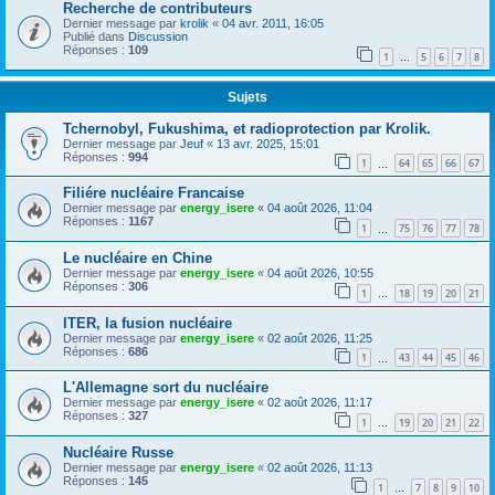
Recherche de contributeurs
Dernier message par
krolik
«
04 avr. 2011, 16:05
Publié dans
Discussion
Réponses :
109
1
5
6
7
8
…
Sujets
Tchernobyl, Fukushima, et radioprotection par Krolik.
Dernier message par
Jeuf
«
13 avr. 2025, 15:01
Réponses :
994
1
64
65
66
67
…
Filiére nucléaire Francaise
Dernier message par
energy_isere
«
04 août 2026, 11:04
Réponses :
1167
1
75
76
77
78
…
Le nucléaire en Chine
Dernier message par
energy_isere
«
04 août 2026, 10:55
Réponses :
306
1
18
19
20
21
…
ITER, la fusion nucléaire
Dernier message par
energy_isere
«
02 août 2026, 11:25
Réponses :
686
1
43
44
45
46
…
L'Allemagne sort du nucléaire
Dernier message par
energy_isere
«
02 août 2026, 11:17
Réponses :
327
1
19
20
21
22
…
Nucléaire Russe
Dernier message par
energy_isere
«
02 août 2026, 11:13
Réponses :
145
1
7
8
9
10
…