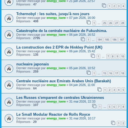
Dernier message par
energy_isere
«
21 juin 2026, 22:57
Réponses :
47
1
2
3
4
Tchernobyl : les suites, jusqu'à nos jours
Dernier message par
energy_isere
«
07 juin 2026, 16:00
Réponses :
408
1
25
26
27
28
…
Catastrophe de la centrale nucléaire de Fukushima.
Dernier message par
energy_isere
«
06 juin 2026, 16:52
Réponses :
2795
1
184
185
186
187
…
La construction des 2 EPR de Hinkley Point (UK)
Dernier message par
energy_isere
«
06 juin 2026, 15:42
Réponses :
135
1
7
8
9
10
…
nucleaire japonais
Dernier message par
energy_isere
«
05 juin 2026, 10:52
Réponses :
259
1
15
16
17
18
…
Centrale nucléaire aux Emirats Arabes Unis (Barakah)
Dernier message par
energy_isere
«
04 juin 2026, 11:00
Réponses :
64
1
2
3
4
5
Les Russes s'emparent de centrales Ukrainiennes
Dernier message par
energy_isere
«
31 mai 2026, 22:33
Réponses :
107
1
5
6
7
8
…
Le Small Modular Reactor de Rolls Royce
Dernier message par
energy_isere
«
31 mai 2026, 10:17
Réponses :
29
1
2