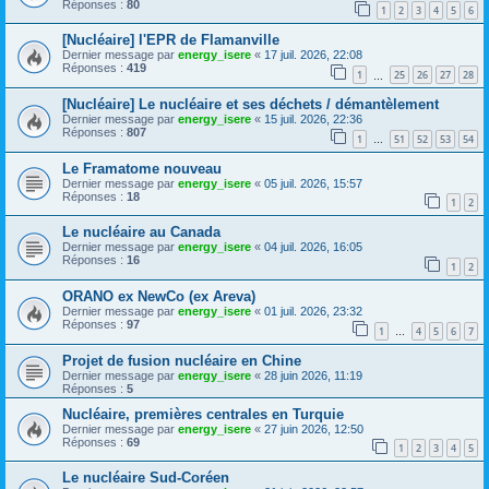
Réponses :
80
1
2
3
4
5
6
[Nucléaire] l'EPR de Flamanville
Dernier message par
energy_isere
«
17 juil. 2026, 22:08
Réponses :
419
1
25
26
27
28
…
[Nucléaire] Le nucléaire et ses déchets / démantèlement
Dernier message par
energy_isere
«
15 juil. 2026, 22:36
Réponses :
807
1
51
52
53
54
…
Le Framatome nouveau
Dernier message par
energy_isere
«
05 juil. 2026, 15:57
Réponses :
18
1
2
Le nucléaire au Canada
Dernier message par
energy_isere
«
04 juil. 2026, 16:05
Réponses :
16
1
2
ORANO ex NewCo (ex Areva)
Dernier message par
energy_isere
«
01 juil. 2026, 23:32
Réponses :
97
1
4
5
6
7
…
Projet de fusion nucléaire en Chine
Dernier message par
energy_isere
«
28 juin 2026, 11:19
Réponses :
5
Nucléaire, premières centrales en Turquie
Dernier message par
energy_isere
«
27 juin 2026, 12:50
Réponses :
69
1
2
3
4
5
Le nucléaire Sud-Coréen