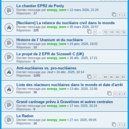
Le chantier EPR2 de Penly
Dernier message par
energy_isere
«
12 mars 2026, 21:24
Réponses :
17
1
2
[Nucléaire] La relance du nucléaire civil dans le monde
Dernier message par
energy_isere
«
05 mars 2026, 20:57
Réponses :
225
1
13
14
15
16
…
Histoire de l' Uranium et du nucléaire
Dernier message par
energy_isere
«
24 janv. 2026, 19:02
Réponses :
10
Le projet de 2 EPR de Sizewell C (UK)
Dernier message par
energy_isere
«
26 déc. 2025, 17:21
Réponses :
6
Anti-nucléaires vs. pro-nucléaires
Dernier message par
Jeuf
«
16 déc. 2025, 10:14
Réponses :
1292
1
84
85
86
87
…
Liste des réacteurs nucléaires dans le monde et date d'arrêt
Dernier message par
energy_isere
«
13 déc. 2025, 12:06
Réponses :
35
1
2
3
Grand carénage prévu à Gravelines et autres centrales
Dernier message par
energy_isere
«
17 nov. 2025, 20:24
Réponses :
9
Le Radon
Dernier message par
energy_isere
«
27 oct. 2025, 09:05
Réponses :
16
1
2