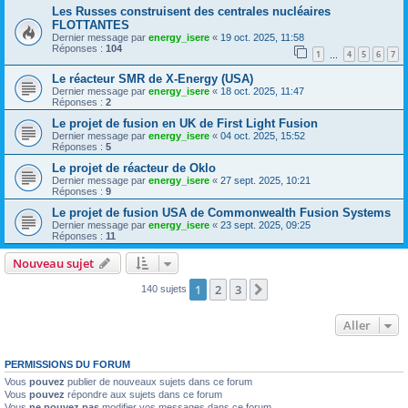
Les Russes construisent des centrales nucléaires
FLOTTANTES
Dernier message par
energy_isere
«
19 oct. 2025, 11:58
Réponses :
104
1
4
5
6
7
…
Le réacteur SMR de X-Energy (USA)
Dernier message par
energy_isere
«
18 oct. 2025, 11:47
Réponses :
2
Le projet de fusion en UK de First Light Fusion
Dernier message par
energy_isere
«
04 oct. 2025, 15:52
Réponses :
5
Le projet de réacteur de Oklo
Dernier message par
energy_isere
«
27 sept. 2025, 10:21
Réponses :
9
Le projet de fusion USA de Commonwealth Fusion Systems
Dernier message par
energy_isere
«
23 sept. 2025, 09:25
Réponses :
11
Nouveau sujet
1
2
3
Suivant
140 sujets
Aller
PERMISSIONS DU FORUM
Vous
pouvez
publier de nouveaux sujets dans ce forum
Vous
pouvez
répondre aux sujets dans ce forum
Vous
ne pouvez pas
modifier vos messages dans ce forum