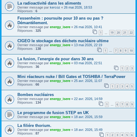
La radioactivité dans les aliments
Dernier message par
kercoz
«
26 mai 2026, 18:53
Réponses :
6
Fessenheim : poursuite pour 10 ans ou pas ?
Démantèlement.
Dernier message par
energy_isere
«
26 mai 2026, 10:41
Réponses :
325
1
19
20
21
22
…
CIGEO le stockage des déchets nucléaire ultime
Dernier message par
energy_isere
«
13 mai 2026, 22:19
Réponses :
138
1
7
8
9
10
…
La fusion, l'energie de pour dans 30 ans
Dernier message par
energy_isere
«
03 mai 2026, 22:51
Réponses :
36
1
2
3
Mini réacteurs nuke / Bill Gates et TOSHIBA / TerraPower
Dernier message par
energy_isere
«
25 avr. 2026, 11:07
Réponses :
66
1
2
3
4
5
Bombes nucléaires
Dernier message par
energy_isere
«
22 avr. 2026, 14:59
Réponses :
134
1
6
7
8
9
…
Le programme de fusion STEP en UK
Dernier message par
energy_isere
«
18 avr. 2026, 15:59
La filiére thorium.
Dernier message par
energy_isere
«
18 avr. 2026, 15:49
Réponses :
87
1
2
3
4
5
6