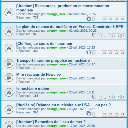
[Uranium] Ressources, production et consommation
mondiale
Dernier message par
energy_isere
«
02 août 2026, 10:57
Réponses :
737
1
47
48
49
50
…
Le plan de relance du nucléaire en France. Construire 6 EPR
Dernier message par
energy_isere
«
02 août 2026, 00:23
Réponses :
97
1
4
5
6
7
…
[Chiffres] Le cours de l'uranium
Dernier message par
energy_isere
«
26 juil. 2026, 17:23
Réponses :
488
1
30
31
32
33
…
Transport maritime propulsé au nucléaire
Dernier message par
energy_isere
«
26 juil. 2026, 17:17
Réponses :
1
Mini réacteur de Newcleo
Dernier message par
energy_isere
«
26 juil. 2026, 15:46
Réponses :
7
le nucléaire indien
Dernier message par
energy_isere
«
23 juil. 2026, 18:11
Réponses :
114
1
5
6
7
8
…
[Nucléaire] Relance du nucléaire aux USA.... ou pas ?
Dernier message par
energy_isere
«
23 juil. 2026, 13:37
Réponses :
356
1
21
22
23
24
…
[Uranium] Extraction de l' eau de mer ?
Dernier message par
energy_isere
«
17 juil. 2026, 22:56