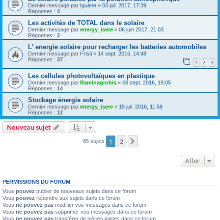
Dernier message par
Iguane
«
03 juil. 2017, 17:39
Réponses :
4
Les activités de TOTAL dans le solaire
Dernier message par
energy_isere
«
06 juin 2017, 21:03
Réponses :
2
L' energie solaire pour recharger les batteries automobiles
Dernier message par
Fristi
«
14 sept. 2016, 14:48
Réponses :
37
1
2
3
Les cellules photovoltaïques en plastique
Dernier message par
Raminagrobis
«
08 sept. 2016, 19:05
Réponses :
14
Stockage énergie solaire
Dernier message par
energy_isere
«
15 juil. 2016, 11:58
Réponses :
12
Nouveau sujet
1
2
Suivant
85 sujets
Aller
PERMISSIONS DU FORUM
Vous
pouvez
publier de nouveaux sujets dans ce forum
Vous
pouvez
répondre aux sujets dans ce forum
Vous
ne pouvez pas
modifier vos messages dans ce forum
Vous
ne pouvez pas
supprimer vos messages dans ce forum
Vous
ne pouvez pas
transférer de pièces jointes dans ce forum