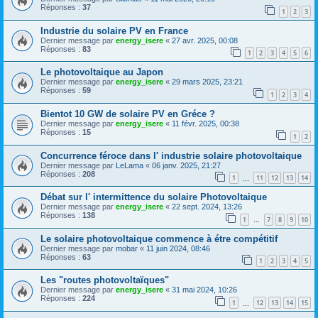
Réponses :
37
1
2
3
Industrie du solaire PV en France
Dernier message par
energy_isere
«
27 avr. 2025, 00:08
Réponses :
83
1
2
3
4
5
6
Le photovoltaique au Japon
Dernier message par
energy_isere
«
29 mars 2025, 23:21
Réponses :
59
1
2
3
4
Bientot 10 GW de solaire PV en Gréce ?
Dernier message par
energy_isere
«
11 févr. 2025, 00:38
Réponses :
15
1
2
Concurrence féroce dans l' industrie solaire photovoltaique
Dernier message par
LeLama
«
06 janv. 2025, 21:27
Réponses :
208
1
11
12
13
14
…
Débat sur l' intermittence du solaire Photovoltaique
Dernier message par
energy_isere
«
22 sept. 2024, 13:26
Réponses :
138
1
7
8
9
10
…
Le solaire photovoltaique commence à étre compétitif
Dernier message par
mobar
«
11 juin 2024, 08:46
Réponses :
63
1
2
3
4
5
Les "routes photovoltaïques"
Dernier message par
energy_isere
«
31 mai 2024, 10:26
Réponses :
224
1
12
13
14
15
…