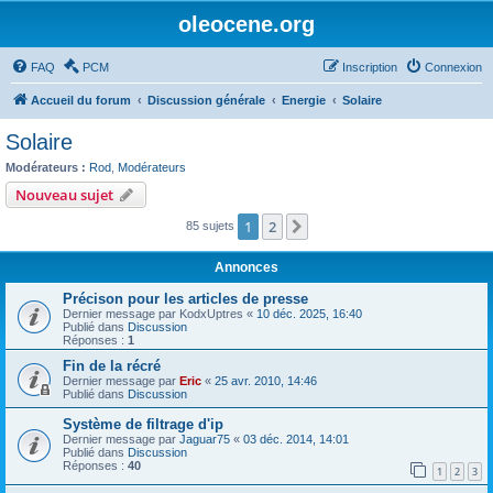
oleocene.org
FAQ
PCM
Inscription
Connexion
Accueil du forum
Discussion générale
Energie
Solaire
Solaire
Modérateurs :
Rod
,
Modérateurs
Nouveau sujet
1
2
Suivant
85 sujets
Annonces
Précison pour les articles de presse
Dernier message par
KodxUptres
«
10 déc. 2025, 16:40
Publié dans
Discussion
Réponses :
1
Fin de la récré
Dernier message par
Eric
«
25 avr. 2010, 14:46
Publié dans
Discussion
Système de filtrage d'ip
Dernier message par
Jaguar75
«
03 déc. 2014, 14:01
Publié dans
Discussion
Réponses :
40
1
2
3