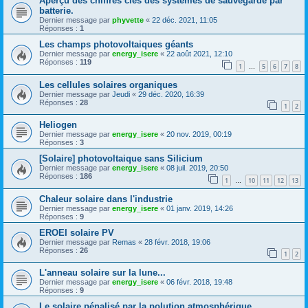
Aperçu des chiffres clés des systèmes de sauvegarde par
batterie.
Dernier message par
phyvette
«
22 déc. 2021, 11:05
Réponses :
1
Les champs photovoltaiques géants
Dernier message par
energy_isere
«
22 août 2021, 12:10
Réponses :
119
1
5
6
7
8
…
Les cellules solaires organiques
Dernier message par
Jeudi
«
29 déc. 2020, 16:39
Réponses :
28
1
2
Heliogen
Dernier message par
energy_isere
«
20 nov. 2019, 00:19
Réponses :
3
[Solaire] photovoltaique sans Silicium
Dernier message par
energy_isere
«
08 juil. 2019, 20:50
Réponses :
186
1
10
11
12
13
…
Chaleur solaire dans l'industrie
Dernier message par
energy_isere
«
01 janv. 2019, 14:26
Réponses :
9
EROEI solaire PV
Dernier message par
Remas
«
28 févr. 2018, 19:06
Réponses :
26
1
2
L'anneau solaire sur la lune...
Dernier message par
energy_isere
«
06 févr. 2018, 19:48
Réponses :
9
Le solaire pénalisé par la polution atmosphérique