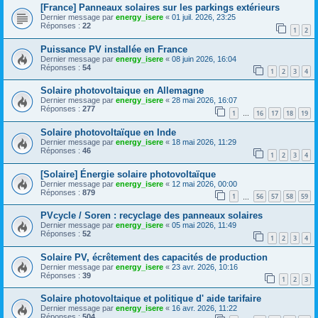
[France] Panneaux solaires sur les parkings extérieurs
Dernier message par
energy_isere
«
01 juil. 2026, 23:25
Réponses :
22
1
2
Puissance PV installée en France
Dernier message par
energy_isere
«
08 juin 2026, 16:04
Réponses :
54
1
2
3
4
Solaire photovoltaique en Allemagne
Dernier message par
energy_isere
«
28 mai 2026, 16:07
Réponses :
277
1
16
17
18
19
…
Solaire photovoltaïque en Inde
Dernier message par
energy_isere
«
18 mai 2026, 11:29
Réponses :
46
1
2
3
4
[Solaire] Énergie solaire photovoltaïque
Dernier message par
energy_isere
«
12 mai 2026, 00:00
Réponses :
879
1
56
57
58
59
…
PVcycle / Soren : recyclage des panneaux solaires
Dernier message par
energy_isere
«
05 mai 2026, 11:49
Réponses :
52
1
2
3
4
Solaire PV, écrêtement des capacités de production
Dernier message par
energy_isere
«
23 avr. 2026, 10:16
Réponses :
39
1
2
3
Solaire photovoltaique et politique d' aide tarifaire
Dernier message par
energy_isere
«
16 avr. 2026, 11:22
Réponses :
504