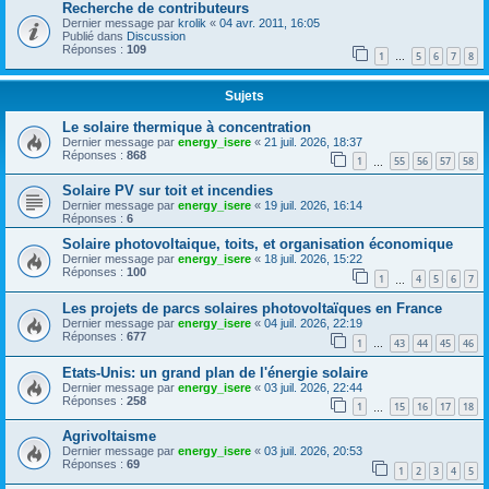
Recherche de contributeurs
Dernier message par
krolik
«
04 avr. 2011, 16:05
Publié dans
Discussion
Réponses :
109
1
5
6
7
8
…
Sujets
Le solaire thermique à concentration
Dernier message par
energy_isere
«
21 juil. 2026, 18:37
Réponses :
868
1
55
56
57
58
…
Solaire PV sur toit et incendies
Dernier message par
energy_isere
«
19 juil. 2026, 16:14
Réponses :
6
Solaire photovoltaique, toits, et organisation économique
Dernier message par
energy_isere
«
18 juil. 2026, 15:22
Réponses :
100
1
4
5
6
7
…
Les projets de parcs solaires photovoltaïques en France
Dernier message par
energy_isere
«
04 juil. 2026, 22:19
Réponses :
677
1
43
44
45
46
…
Etats-Unis: un grand plan de l'énergie solaire
Dernier message par
energy_isere
«
03 juil. 2026, 22:44
Réponses :
258
1
15
16
17
18
…
Agrivoltaisme
Dernier message par
energy_isere
«
03 juil. 2026, 20:53
Réponses :
69
1
2
3
4
5