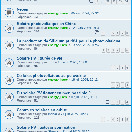
1
31
32
33
34
…
Neoen
Dernier message par
energy_isere
«
05 avr. 2026, 22:32
Réponses :
13
Solaire photovoltaique en Chine
Dernier message par
energy_isere
«
12 mars 2026, 01:31
Réponses :
114
1
5
6
7
8
…
La production de Silicium purifié pour le photovoltaique
Dernier message par
energy_isere
«
13 déc. 2025, 10:57
Réponses :
86
1
2
3
4
5
6
Solaire PV : durée de vie
Dernier message par
Jeuf
«
10 sept. 2025, 10:00
Réponses :
46
1
2
3
4
Cellules photovoltaique au perovskite
Dernier message par
energy_isere
«
19 juil. 2025, 12:11
Réponses :
56
1
2
3
4
Du solaire PV flottant en mer, possible ?
Dernier message par
energy_isere
«
07 juil. 2025, 08:11
Réponses :
51
1
2
3
4
Centrales solaires en orbite
Dernier message par
mobar
«
27 juin 2025, 20:23
Réponses :
123
1
6
7
8
9
…
Solaire PV : autoconsommation
Dernier message par
Silenius
«
11 mai 2025, 20:10