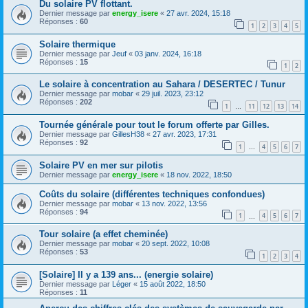
Du solaire PV flottant.
Dernier message par
energy_isere
«
27 avr. 2024, 15:18
Réponses :
60
1
2
3
4
5
Solaire thermique
Dernier message par
Jeuf
«
03 janv. 2024, 16:18
Réponses :
15
1
2
Le solaire à concentration au Sahara / DESERTEC / Tunur
Dernier message par
mobar
«
29 juil. 2023, 23:12
Réponses :
202
1
11
12
13
14
…
Tournée générale pour tout le forum offerte par Gilles.
Dernier message par
GillesH38
«
27 avr. 2023, 17:31
Réponses :
92
1
4
5
6
7
…
Solaire PV en mer sur pilotis
Dernier message par
energy_isere
«
18 nov. 2022, 18:50
Coûts du solaire (différentes techniques confondues)
Dernier message par
mobar
«
13 nov. 2022, 13:56
Réponses :
94
1
4
5
6
7
…
Tour solaire (a effet cheminée)
Dernier message par
mobar
«
20 sept. 2022, 10:08
Réponses :
53
1
2
3
4
[Solaire] Il y a 139 ans... (energie solaire)
Dernier message par
Léger
«
15 août 2022, 18:50
Réponses :
11