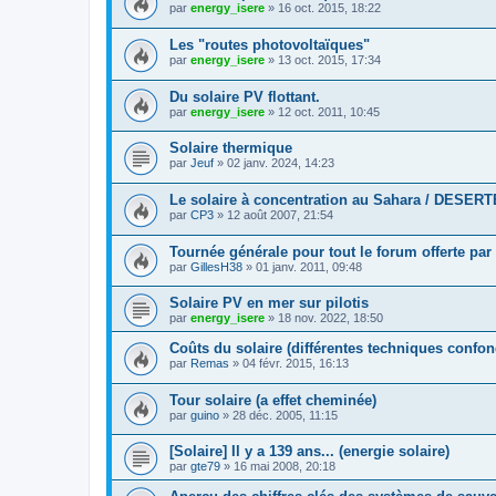
par
energy_isere
»
16 oct. 2015, 18:22
Les "routes photovoltaïques"
par
energy_isere
»
13 oct. 2015, 17:34
Du solaire PV flottant.
par
energy_isere
»
12 oct. 2011, 10:45
Solaire thermique
par
Jeuf
»
02 janv. 2024, 14:23
Le solaire à concentration au Sahara / DESERT
par
CP3
»
12 août 2007, 21:54
Tournée générale pour tout le forum offerte par 
par
GillesH38
»
01 janv. 2011, 09:48
Solaire PV en mer sur pilotis
par
energy_isere
»
18 nov. 2022, 18:50
Coûts du solaire (différentes techniques confo
par
Remas
»
04 févr. 2015, 16:13
Tour solaire (a effet cheminée)
par
guino
»
28 déc. 2005, 11:15
[Solaire] Il y a 139 ans... (energie solaire)
par
gte79
»
16 mai 2008, 20:18