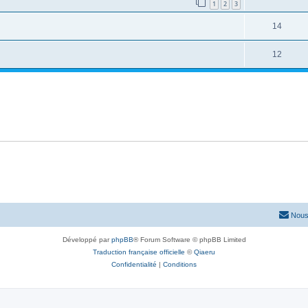
1
2
3
14
12
Nous
Développé par
phpBB
® Forum Software © phpBB Limited
Traduction française officielle
©
Qiaeru
Confidentialité
|
Conditions