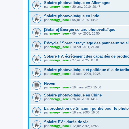
Solaire photovoltaique en Allemagne
par
energy_isere
»
20 janv. 2010, 20:47
Solaire photovoltaïque en Inde
par
energy_isere
»
05 juil. 2015, 14:23
[Solaire] Énergie solaire photovoltaïque
par
energy_isere
»
09 nov. 2005, 23:50
PVcycle / Soren : recyclage des panneaux solai
par
energy_isere
»
10 oct. 2011, 21:30
Solaire PV, écrêtement des capacités de produc
par
energy_isere
»
27 juil. 2025, 11:58
Solaire photovoltaique et politique d' aide tarifa
par
energy_isere
»
11 sept. 2009, 19:25
Neoen
par
energy_isere
»
19 mars 2023, 15:30
Solaire photovoltaique en Chine
par
energy_isere
»
26 juil. 2010, 14:32
La production de Silicium purifié pour le photo
par
energy_isere
»
18 avr. 2006, 19:50
Solaire PV : durée de vie
par
energy_isere
»
12 juin 2012, 13:56