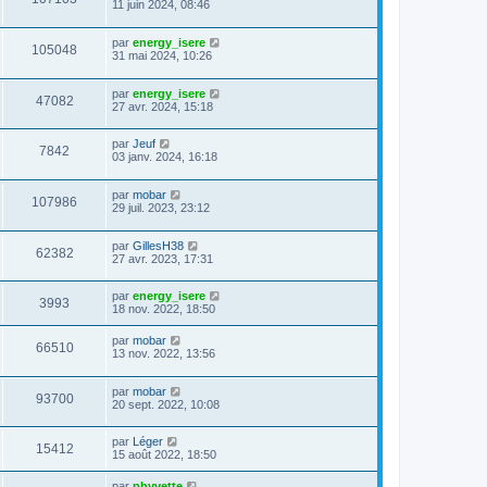
11 juin 2024, 08:46
par
energy_isere
105048
31 mai 2024, 10:26
par
energy_isere
47082
27 avr. 2024, 15:18
par
Jeuf
7842
03 janv. 2024, 16:18
par
mobar
107986
29 juil. 2023, 23:12
par
GillesH38
62382
27 avr. 2023, 17:31
par
energy_isere
3993
18 nov. 2022, 18:50
par
mobar
66510
13 nov. 2022, 13:56
par
mobar
93700
20 sept. 2022, 10:08
par
Léger
15412
15 août 2022, 18:50
par
phyvette