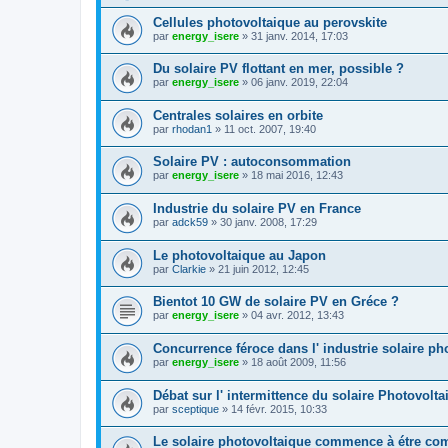
Cellules photovoltaique au perovskite
par
energy_isere
»
31 janv. 2014, 17:03
Du solaire PV flottant en mer, possible ?
par
energy_isere
»
06 janv. 2019, 22:04
Centrales solaires en orbite
par
rhodan1
»
11 oct. 2007, 19:40
Solaire PV : autoconsommation
par
energy_isere
»
18 mai 2016, 12:43
Industrie du solaire PV en France
par
adck59
»
30 janv. 2008, 17:29
Le photovoltaique au Japon
par
Clarkie
»
21 juin 2012, 12:45
Bientot 10 GW de solaire PV en Gréce ?
par
energy_isere
»
04 avr. 2012, 13:43
Concurrence féroce dans l' industrie solaire ph
par
energy_isere
»
18 août 2009, 11:56
Débat sur l' intermittence du solaire Photovolta
par
sceptique
»
14 févr. 2015, 10:33
Le solaire photovoltaique commence à étre com