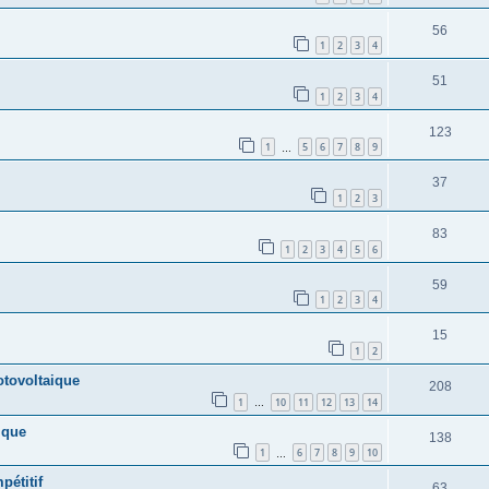
56
1
2
3
4
51
1
2
3
4
123
1
5
6
7
8
9
…
37
1
2
3
83
1
2
3
4
5
6
59
1
2
3
4
15
1
2
otovoltaique
208
1
10
11
12
13
14
…
ique
138
1
6
7
8
9
10
…
pétitif
63