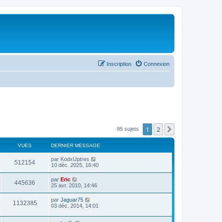
Inscription
Connexion
1
2
Suivant
85 sujets
VUES
DERNIER MESSAGE
par
KodxUptres
512154
10 déc. 2025, 16:40
par
Eric
445636
25 avr. 2010, 14:46
par
Jaguar75
1132385
03 déc. 2014, 14:01