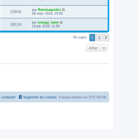
par
Raminagrobis
22918
08 sept. 2016, 19:05
par
energy_isere
18119
15 juil. 2016, 11:58
1
2
Suivant
85 sujets
Aller
 contacter
Supprimer les cookies
Fuseau horaire sur
UTC+02:00