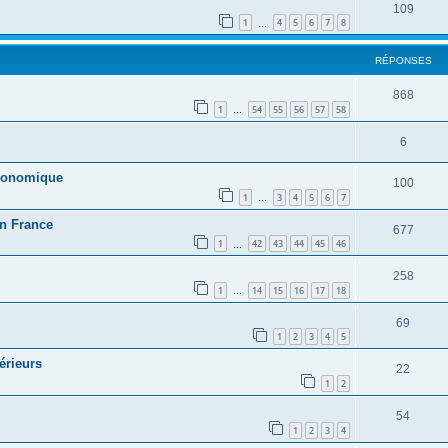
109
1
4
5
6
7
8
…
RÉPONSES
868
1
54
55
56
57
58
…
6
 économique
100
1
3
4
5
6
7
…
en France
677
1
42
43
44
45
46
…
258
1
14
15
16
17
18
…
69
1
2
3
4
5
érieurs
22
1
2
54
1
2
3
4