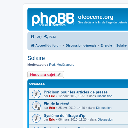
oleocene.org
Site dédié à la fin de l'âge du pétrole
FAQ
PCM
Accueil du forum
Discussion générale
Energie
Solaire
Solaire
Modérateurs :
Rod
,
Modérateurs
Nouveau sujet
ANNONCES
Précison pour les articles de presse
par
Eric
»
12 août 2012, 15:51
» dans
Discussion
Fin de la récré
par
Eric
»
25 avr. 2010, 14:46
» dans
Discussion
Système de filtrage d'ip
par
Eric
»
06 mars 2010, 11:23
» dans
Discussion