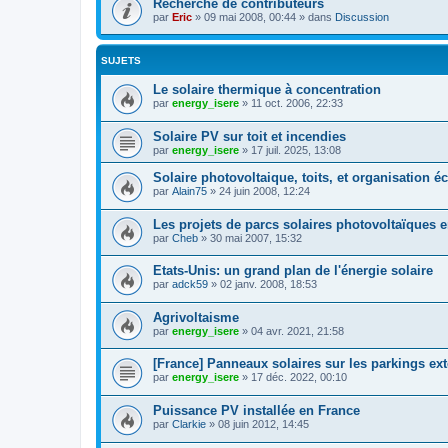
Recherche de contributeurs
par
Eric
»
09 mai 2008, 00:44
» dans
Discussion
SUJETS
Le solaire thermique à concentration
par
energy_isere
»
11 oct. 2006, 22:33
Solaire PV sur toit et incendies
par
energy_isere
»
17 juil. 2025, 13:08
Solaire photovoltaique, toits, et organisation
par
Alain75
»
24 juin 2008, 12:24
Les projets de parcs solaires photovoltaïques 
par
Cheb
»
30 mai 2007, 15:32
Etats-Unis: un grand plan de l'énergie solaire
par
adck59
»
02 janv. 2008, 18:53
Agrivoltaisme
par
energy_isere
»
04 avr. 2021, 21:58
[France] Panneaux solaires sur les parkings ext
par
energy_isere
»
17 déc. 2022, 00:10
Puissance PV installée en France
par
Clarkie
»
08 juin 2012, 14:45