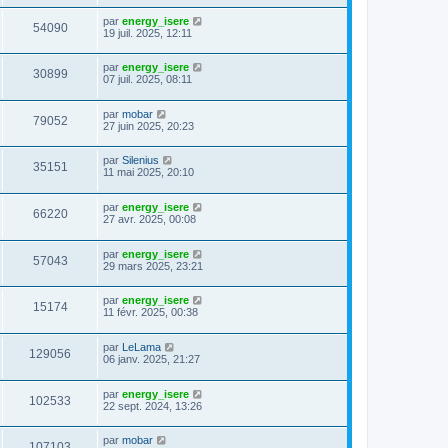
par
energy_isere
54090
19 juil. 2025, 12:11
par
energy_isere
30899
07 juil. 2025, 08:11
par
mobar
79052
27 juin 2025, 20:23
par
Silenius
35151
11 mai 2025, 20:10
par
energy_isere
66220
27 avr. 2025, 00:08
par
energy_isere
57043
29 mars 2025, 23:21
par
energy_isere
15174
11 févr. 2025, 00:38
par
LeLama
129056
06 janv. 2025, 21:27
par
energy_isere
102533
22 sept. 2024, 13:26
par
mobar
107103