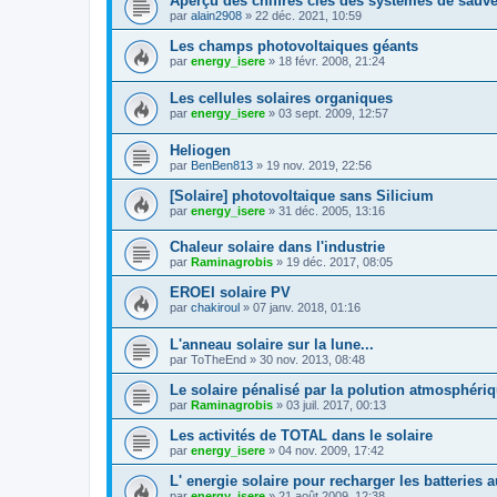
Aperçu des chiffres clés des systèmes de sauve
par
alain2908
»
22 déc. 2021, 10:59
Les champs photovoltaiques géants
par
energy_isere
»
18 févr. 2008, 21:24
Les cellules solaires organiques
par
energy_isere
»
03 sept. 2009, 12:57
Heliogen
par
BenBen813
»
19 nov. 2019, 22:56
[Solaire] photovoltaique sans Silicium
par
energy_isere
»
31 déc. 2005, 13:16
Chaleur solaire dans l'industrie
par
Raminagrobis
»
19 déc. 2017, 08:05
EROEI solaire PV
par
chakiroul
»
07 janv. 2018, 01:16
L'anneau solaire sur la lune...
par
ToTheEnd
»
30 nov. 2013, 08:48
Le solaire pénalisé par la polution atmosphéri
par
Raminagrobis
»
03 juil. 2017, 00:13
Les activités de TOTAL dans le solaire
par
energy_isere
»
04 nov. 2009, 17:42
L' energie solaire pour recharger les batteries
par
energy_isere
»
21 août 2009, 12:38