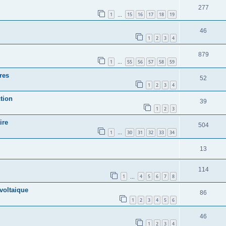
277
1
15
16
17
18
19
…
46
1
2
3
4
879
1
55
56
57
58
59
…
res
52
1
2
3
4
tion
39
1
2
3
ire
504
1
30
31
32
33
34
…
13
114
1
4
5
6
7
8
…
voltaique
86
1
2
3
4
5
6
46
1
2
3
4