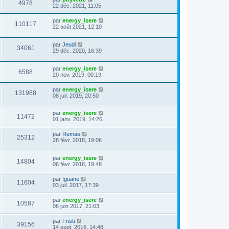
4978
22 déc. 2021, 11:05
par
energy_isere
110117
22 août 2021, 12:10
par
Jeudi
34061
29 déc. 2020, 16:39
par
energy_isere
6588
20 nov. 2019, 00:19
par
energy_isere
131988
08 juil. 2019, 20:50
par
energy_isere
11472
01 janv. 2019, 14:26
par
Remas
25312
28 févr. 2018, 19:06
par
energy_isere
14804
06 févr. 2018, 19:48
par
Iguane
11604
03 juil. 2017, 17:39
par
energy_isere
10587
06 juin 2017, 21:03
par
Fristi
39156
14 sept. 2016, 14:48