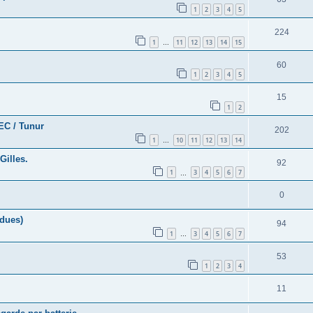
1
2
3
4
5
224
1
11
12
13
14
15
…
60
1
2
3
4
5
15
1
2
EC / Tunur
202
1
10
11
12
13
14
…
Gilles.
92
1
3
4
5
6
7
…
0
ndues)
94
1
3
4
5
6
7
…
53
1
2
3
4
11