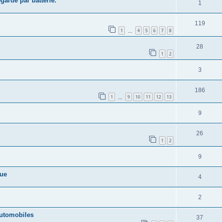
garde par batterie.
1
119
1
4
5
6
7
8
…
28
1
2
3
186
1
9
10
11
12
13
…
9
26
1
2
9
que
4
2
 automobiles
37