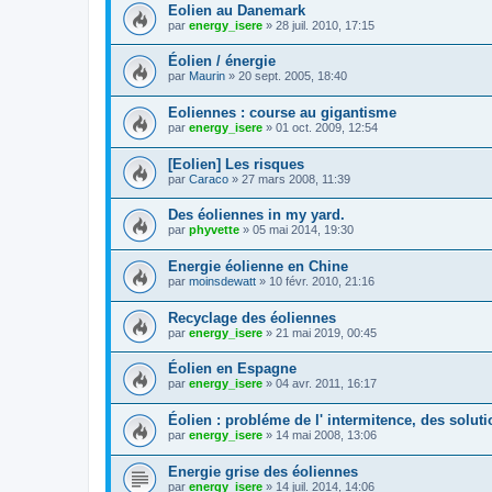
Eolien au Danemark
par
energy_isere
»
28 juil. 2010, 17:15
Éolien / énergie
par
Maurin
»
20 sept. 2005, 18:40
Eoliennes : course au gigantisme
par
energy_isere
»
01 oct. 2009, 12:54
[Eolien] Les risques
par
Caraco
»
27 mars 2008, 11:39
Des éoliennes in my yard.
par
phyvette
»
05 mai 2014, 19:30
Energie éolienne en Chine
par
moinsdewatt
»
10 févr. 2010, 21:16
Recyclage des éoliennes
par
energy_isere
»
21 mai 2019, 00:45
Éolien en Espagne
par
energy_isere
»
04 avr. 2011, 16:17
Éolien : probléme de l' intermitence, des solut
par
energy_isere
»
14 mai 2008, 13:06
Energie grise des éoliennes
par
energy_isere
»
14 juil. 2014, 14:06