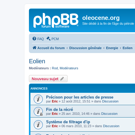
oleocene.org
Site dédié à la fin de l'âge du pétrole
FAQ
PCM
Accueil du forum
Discussion générale
Energie
Eolien
Eolien
Modérateurs :
Rod
,
Modérateurs
Nouveau sujet
ANNONCES
Précison pour les articles de presse
par
Eric
»
12 août 2012, 15:51
» dans
Discussion
Fin de la récré
par
Eric
»
25 avr. 2010, 14:46
» dans
Discussion
Système de filtrage d'ip
par
Eric
»
06 mars 2010, 11:23
» dans
Discussion