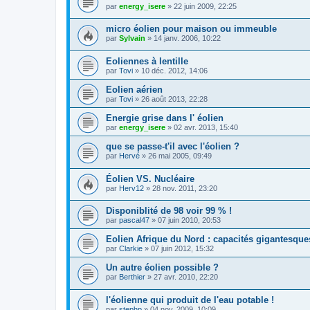
par
energy_isere
»
22 juin 2009, 22:25
micro éolien pour maison ou immeuble
par
Sylvain
»
14 janv. 2006, 10:22
Eoliennes à lentille
par
Tovi
»
10 déc. 2012, 14:06
Eolien aérien
par
Tovi
»
26 août 2013, 22:28
Energie grise dans l' éolien
par
energy_isere
»
02 avr. 2013, 15:40
que se passe-t'il avec l'éolien ?
par
Hervé
»
26 mai 2005, 09:49
Éolien VS. Nucléaire
par
Herv12
»
28 nov. 2011, 23:20
Disponiblité de 98 voir 99 % !
par
pascal47
»
07 juin 2010, 20:53
Eolien Afrique du Nord : capacités gigantesque
par
Clarkie
»
07 juin 2012, 15:32
Un autre éolien possible ?
par
Berthier
»
27 avr. 2010, 22:20
l'éolienne qui produit de l'eau potable !
par
stephp
»
04 nov. 2009, 10:09