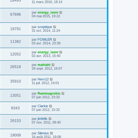
28493
11 mars 2016, 18:14
par
energy_isere
67696
04 mai 2015, 19:22
par
sceptique
19791
31 oct. 2014, 11:24
par
FOWLER
11382
03 avr. 2014, 23:39
par
energy_isere
12052
02 avr. 2013, 15:40
par
mahiahi
26518
26 sept. 2012, 16:07
par
Herv12
35910
11 juil. 2012, 14:01
par
Raminagrobis
13051
07 juin 2012, 23:32
par
Clarkie
8343
07 juin 2012, 15:32
par
jimfells
26153
07 nov. 2011, 09:40
par
Silenius
19008
16 août 2011, 19:08