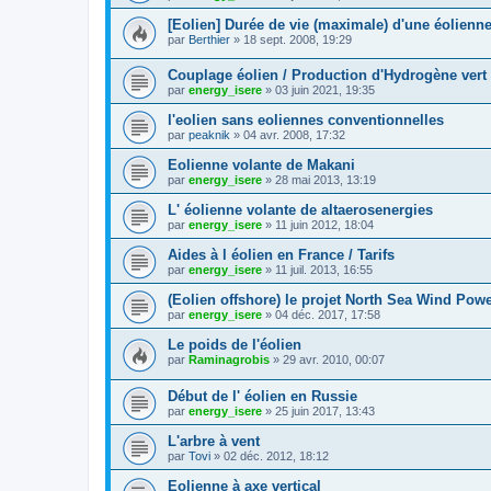
[Eolien] Durée de vie (maximale) d'une éolienn
par
Berthier
»
18 sept. 2008, 19:29
Couplage éolien / Production d'Hydrogène vert
par
energy_isere
»
03 juin 2021, 19:35
l'eolien sans eoliennes conventionnelles
par
peaknik
»
04 avr. 2008, 17:32
Eolienne volante de Makani
par
energy_isere
»
28 mai 2013, 13:19
L' éolienne volante de altaerosenergies
par
energy_isere
»
11 juin 2012, 18:04
Aides à l éolien en France / Tarifs
par
energy_isere
»
11 juil. 2013, 16:55
(Eolien offshore) le projet North Sea Wind Pow
par
energy_isere
»
04 déc. 2017, 17:58
Le poids de l'éolien
par
Raminagrobis
»
29 avr. 2010, 00:07
Début de l' éolien en Russie
par
energy_isere
»
25 juin 2017, 13:43
L'arbre à vent
par
Tovi
»
02 déc. 2012, 18:12
Eolienne à axe vertical