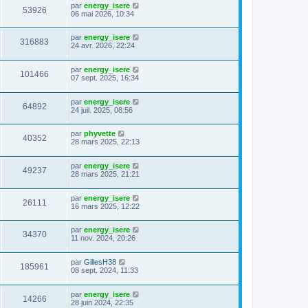
par
energy_isere
53926
06 mai 2026, 10:34
par
energy_isere
316883
24 avr. 2026, 22:24
par
energy_isere
101466
07 sept. 2025, 16:34
par
energy_isere
64892
24 juil. 2025, 08:56
par
phyvette
40352
28 mars 2025, 22:13
par
energy_isere
49237
28 mars 2025, 21:21
par
energy_isere
26111
16 mars 2025, 12:22
par
energy_isere
34370
11 nov. 2024, 20:26
par
GillesH38
185961
08 sept. 2024, 11:33
par
energy_isere
14266
28 juin 2024, 22:35