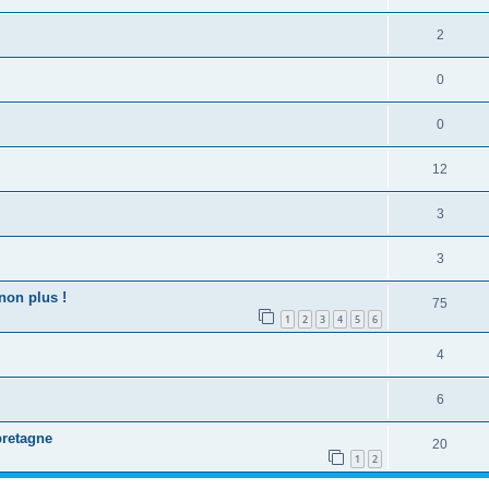
2
0
0
12
3
3
 non plus !
75
1
2
3
4
5
6
4
6
bretagne
20
1
2