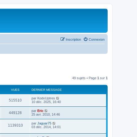
Inscription
Connexion
49 sujets • Page
1
sur
1
VUES
DERNIER MESSAGE
par
KodxUptres
515510
10 déc. 2025, 16:40
par
Eric
449128
25 avr. 2010, 14:46
par
Jaguar75
1139310
03 déc. 2014, 14:01