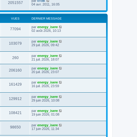
par
krolik
2051557
04 avr. 2011, 16:05
VUES
DERNIER MESSAGE
par
energy_isere
77094
02 août 2026, 10:13
par
energy_isere
103079
29 juil. 2026, 09:42
par
energy_isere
260
21 juil. 2026, 18:07
par
energy_isere
206160
20 juil. 2026, 23:07
par
energy_isere
161429
16 juil. 2026, 23:59
par
energy_isere
129912
29 juin 2026, 10:08
par
energy_isere
108421
19 juin 2026, 01:08
par
energy_isere
98650
17 juin 2026, 11:34