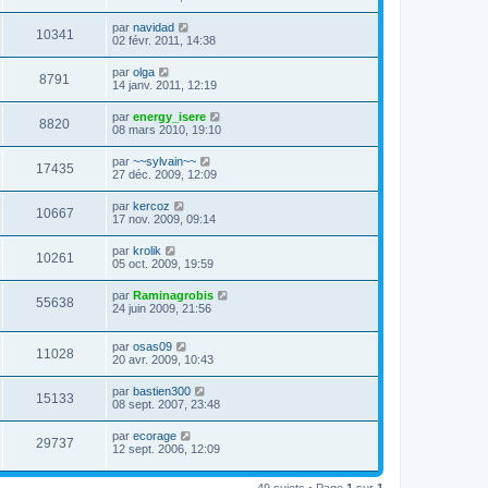
par
navidad
10341
02 févr. 2011, 14:38
par
olga
8791
14 janv. 2011, 12:19
par
energy_isere
8820
08 mars 2010, 19:10
par
~~sylvain~~
17435
27 déc. 2009, 12:09
par
kercoz
10667
17 nov. 2009, 09:14
par
krolik
10261
05 oct. 2009, 19:59
par
Raminagrobis
55638
24 juin 2009, 21:56
par
osas09
11028
20 avr. 2009, 10:43
par
bastien300
15133
08 sept. 2007, 23:48
par
ecorage
29737
12 sept. 2006, 12:09