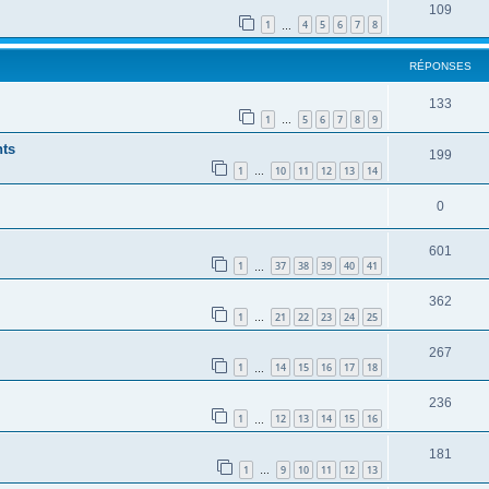
109
1
4
5
6
7
8
…
RÉPONSES
133
1
5
6
7
8
9
…
nts
199
1
10
11
12
13
14
…
0
601
1
37
38
39
40
41
…
362
1
21
22
23
24
25
…
267
1
14
15
16
17
18
…
236
1
12
13
14
15
16
…
181
1
9
10
11
12
13
…