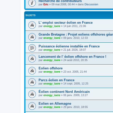
Recherche de contributeurs
par
Eric
»
09 mai 2008, 00:44
» dans
Discussion
SUJETS
L' emploi secteur éolien en France
par
energy_isere
»
14 juin 2011, 21:06
Grande Bretagne : Projet eoliens offshores géa
par
energy_isere
»
09 janv. 2010, 12:33
Puissance éolienne installée en France
par
energy_isere
»
21 juil. 2026, 18:07
Lancement de l' éolien offshore en France !
par
energy_isere
»
24 août 2010, 20:35
Eolien offshore
par
energy_isere
»
23 oct. 2005, 21:44
Parcs éolien en France
par
energy_isere
»
14 sept. 2005, 12:25
Éolien continent Nord Américain
par
energy_isere
»
06 janv. 2009, 13:27
Eolien en Allemagne
par
energy_isere
»
29 janv. 2010, 18:55