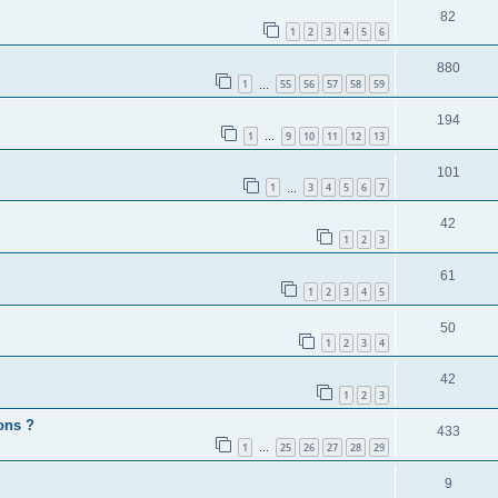
82
1
2
3
4
5
6
880
1
55
56
57
58
59
…
194
1
9
10
11
12
13
…
101
1
3
4
5
6
7
…
42
1
2
3
61
1
2
3
4
5
50
1
2
3
4
42
1
2
3
ions ?
433
1
25
26
27
28
29
…
9