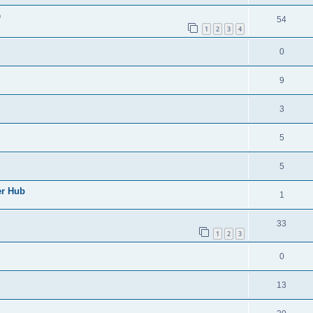
e
54
1
2
3
4
0
9
3
5
5
er Hub
1
33
1
2
3
0
13