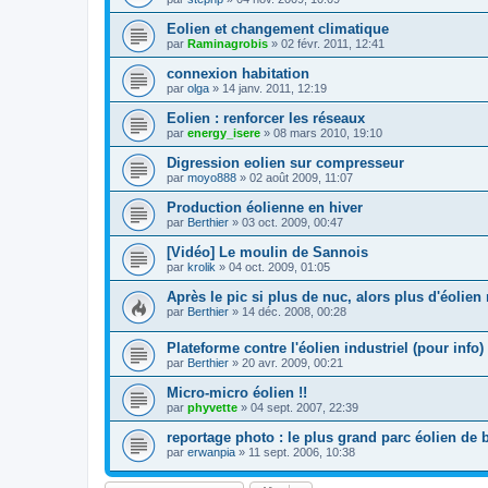
Eolien et changement climatique
par
Raminagrobis
»
02 févr. 2011, 12:41
connexion habitation
par
olga
»
14 janv. 2011, 12:19
Eolien : renforcer les réseaux
par
energy_isere
»
08 mars 2010, 19:10
Digression eolien sur compresseur
par
moyo888
»
02 août 2009, 11:07
Production éolienne en hiver
par
Berthier
»
03 oct. 2009, 00:47
[Vidéo] Le moulin de Sannois
par
krolik
»
04 oct. 2009, 01:05
Après le pic si plus de nuc, alors plus d'éolien
par
Berthier
»
14 déc. 2008, 00:28
Plateforme contre l'éolien industriel (pour info)
par
Berthier
»
20 avr. 2009, 00:21
Micro-micro éolien !!
par
phyvette
»
04 sept. 2007, 22:39
reportage photo : le plus grand parc éolien de 
par
erwanpia
»
11 sept. 2006, 10:38