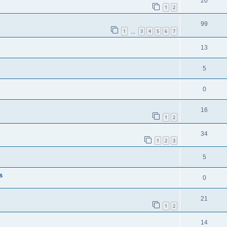
20
1
2
99
1
3
4
5
6
7
…
13
5
0
16
1
2
34
1
2
3
5
s
0
21
1
2
14