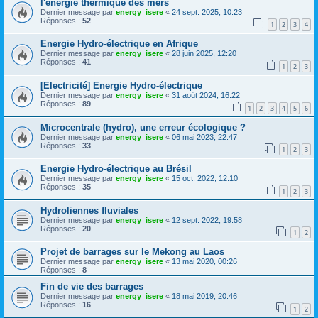
l'energie thermique des mers
Dernier message par
energy_isere
«
24 sept. 2025, 10:23
Réponses :
52
1
2
3
4
Energie Hydro-électrique en Afrique
Dernier message par
energy_isere
«
28 juin 2025, 12:20
Réponses :
41
1
2
3
[Electricité] Energie Hydro-électrique
Dernier message par
energy_isere
«
31 août 2024, 16:22
Réponses :
89
1
2
3
4
5
6
Microcentrale (hydro), une erreur écologique ?
Dernier message par
energy_isere
«
06 mai 2023, 22:47
Réponses :
33
1
2
3
Energie Hydro-électrique au Brésil
Dernier message par
energy_isere
«
15 oct. 2022, 12:10
Réponses :
35
1
2
3
Hydroliennes fluviales
Dernier message par
energy_isere
«
12 sept. 2022, 19:58
Réponses :
20
1
2
Projet de barrages sur le Mekong au Laos
Dernier message par
energy_isere
«
13 mai 2020, 00:26
Réponses :
8
Fin de vie des barrages
Dernier message par
energy_isere
«
18 mai 2019, 20:46
Réponses :
16
1
2