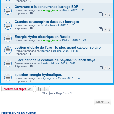
Réponses :
5
Ouverture à la concurrence barrage EDF
Dernier message par
energy_isere
«
26 oct. 2012, 19:26
Réponses :
18
1
2
Grandes catastrophes dues aux barrages
Dernier message par
Rod
«
14 août 2012, 11:32
Réponses :
16
1
2
Energie Hydro-électrique en Russie
Dernier message par
energy_isere
«
13 déc. 2010, 13:23
gestion globale de l'eau - le plus grand capteur solaire
Dernier message par
kercoz
«
01 déc. 2009, 14:08
Réponses :
1
L' accident de la centrale de Sayano-Shushenskaya
Dernier message par
krolik
«
09 nov. 2009, 15:41
Réponses :
15
1
2
question energie hydraulique.
Dernier message par
Glycogène
«
27 juin 2007, 13:46
Réponses :
7
Nouveau sujet
29 sujets • Page
1
sur
1
Aller
PERMISSIONS DU FORUM