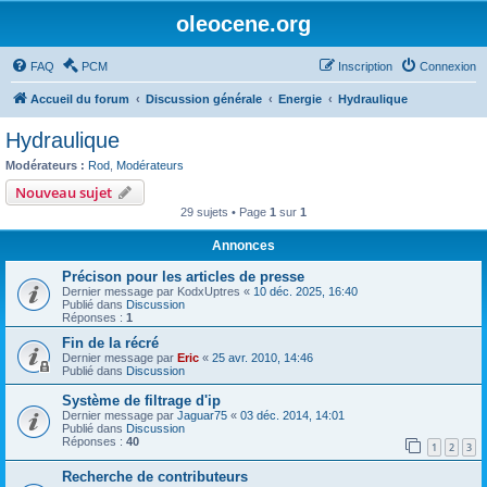
oleocene.org
FAQ
PCM
Inscription
Connexion
Accueil du forum
Discussion générale
Energie
Hydraulique
Hydraulique
Modérateurs :
Rod
,
Modérateurs
Nouveau sujet
29 sujets • Page
1
sur
1
Annonces
Précison pour les articles de presse
Dernier message par
KodxUptres
«
10 déc. 2025, 16:40
Publié dans
Discussion
Réponses :
1
Fin de la récré
Dernier message par
Eric
«
25 avr. 2010, 14:46
Publié dans
Discussion
Système de filtrage d'ip
Dernier message par
Jaguar75
«
03 déc. 2014, 14:01
Publié dans
Discussion
Réponses :
40
1
2
3
Recherche de contributeurs