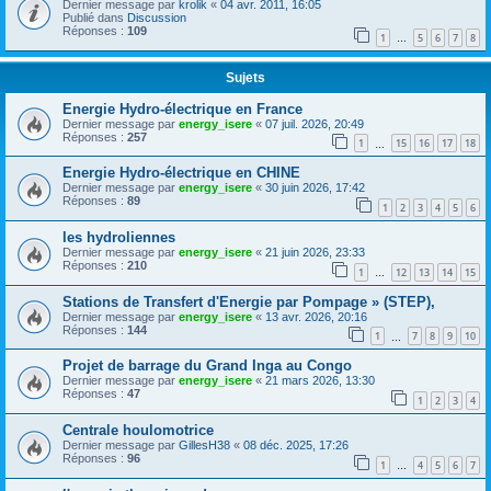
Dernier message par
krolik
«
04 avr. 2011, 16:05
Publié dans
Discussion
Réponses :
109
1
5
6
7
8
…
Sujets
Energie Hydro-électrique en France
Dernier message par
energy_isere
«
07 juil. 2026, 20:49
Réponses :
257
1
15
16
17
18
…
Energie Hydro-électrique en CHINE
Dernier message par
energy_isere
«
30 juin 2026, 17:42
Réponses :
89
1
2
3
4
5
6
les hydroliennes
Dernier message par
energy_isere
«
21 juin 2026, 23:33
Réponses :
210
1
12
13
14
15
…
Stations de Transfert d'Energie par Pompage » (STEP),
Dernier message par
energy_isere
«
13 avr. 2026, 20:16
Réponses :
144
1
7
8
9
10
…
Projet de barrage du Grand Inga au Congo
Dernier message par
energy_isere
«
21 mars 2026, 13:30
Réponses :
47
1
2
3
4
Centrale houlomotrice
Dernier message par
GillesH38
«
08 déc. 2025, 17:26
Réponses :
96
1
4
5
6
7
…