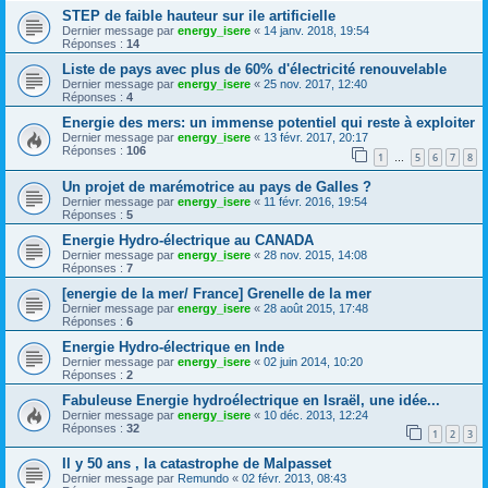
STEP de faible hauteur sur ile artificielle
Dernier message par
energy_isere
«
14 janv. 2018, 19:54
Réponses :
14
Liste de pays avec plus de 60% d'électricité renouvelable
Dernier message par
energy_isere
«
25 nov. 2017, 12:40
Réponses :
4
Energie des mers: un immense potentiel qui reste à exploiter
Dernier message par
energy_isere
«
13 févr. 2017, 20:17
Réponses :
106
1
5
6
7
8
…
Un projet de marémotrice au pays de Galles ?
Dernier message par
energy_isere
«
11 févr. 2016, 19:54
Réponses :
5
Energie Hydro-électrique au CANADA
Dernier message par
energy_isere
«
28 nov. 2015, 14:08
Réponses :
7
[energie de la mer/ France] Grenelle de la mer
Dernier message par
energy_isere
«
28 août 2015, 17:48
Réponses :
6
Energie Hydro-électrique en Inde
Dernier message par
energy_isere
«
02 juin 2014, 10:20
Réponses :
2
Fabuleuse Energie hydroélectrique en Israël, une idée...
Dernier message par
energy_isere
«
10 déc. 2013, 12:24
Réponses :
32
1
2
3
Il y 50 ans , la catastrophe de Malpasset
Dernier message par
Remundo
«
02 févr. 2013, 08:43