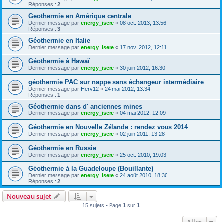
Réponses :
2
Geothermie en Amérique centrale
Dernier message par
energy_isere
«
08 oct. 2013, 13:56
Réponses :
3
Géothermie en Italie
Dernier message par
energy_isere
«
17 nov. 2012, 12:11
Géothermie à Hawaï
Dernier message par
energy_isere
«
30 juin 2012, 16:30
géothermie PAC sur nappe sans échangeur intermédiaire
Dernier message par
Herv12
«
24 mai 2012, 13:34
Réponses :
1
Géothermie dans d' anciennes mines
Dernier message par
energy_isere
«
04 mai 2012, 12:09
Géothermie en Nouvelle Zélande : rendez vous 2014
Dernier message par
energy_isere
«
02 juin 2011, 13:28
Géothermie en Russie
Dernier message par
energy_isere
«
25 oct. 2010, 19:03
Géothermie à la Guadeloupe (Bouillante)
Dernier message par
energy_isere
«
24 août 2010, 18:30
Réponses :
2
Nouveau sujet
15 sujets • Page
1
sur
1
Aller