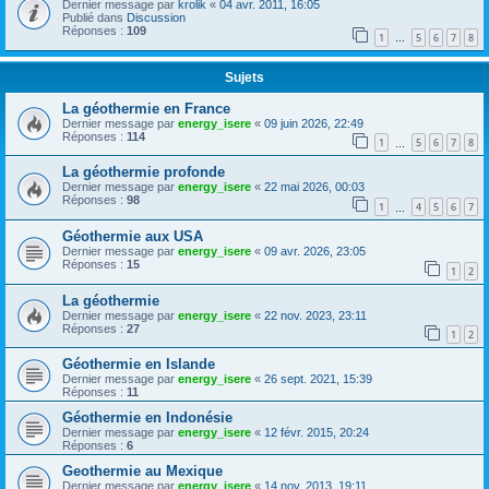
Dernier message par
krolik
«
04 avr. 2011, 16:05
Publié dans
Discussion
Réponses :
109
1
5
6
7
8
…
Sujets
La géothermie en France
Dernier message par
energy_isere
«
09 juin 2026, 22:49
Réponses :
114
1
5
6
7
8
…
La géothermie profonde
Dernier message par
energy_isere
«
22 mai 2026, 00:03
Réponses :
98
1
4
5
6
7
…
Géothermie aux USA
Dernier message par
energy_isere
«
09 avr. 2026, 23:05
Réponses :
15
1
2
La géothermie
Dernier message par
energy_isere
«
22 nov. 2023, 23:11
Réponses :
27
1
2
Géothermie en Islande
Dernier message par
energy_isere
«
26 sept. 2021, 15:39
Réponses :
11
Géothermie en Indonésie
Dernier message par
energy_isere
«
12 févr. 2015, 20:24
Réponses :
6
Geothermie au Mexique
Dernier message par
energy_isere
«
14 nov. 2013, 19:11