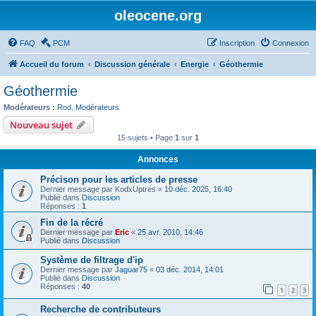
oleocene.org
FAQ
PCM
Inscription
Connexion
Accueil du forum
Discussion générale
Energie
Géothermie
Géothermie
Modérateurs :
Rod
,
Modérateurs
Nouveau sujet
15 sujets • Page
1
sur
1
Annonces
Précison pour les articles de presse
Dernier message par
KodxUptres
«
10 déc. 2025, 16:40
Publié dans
Discussion
Réponses :
1
Fin de la récré
Dernier message par
Eric
«
25 avr. 2010, 14:46
Publié dans
Discussion
Système de filtrage d'ip
Dernier message par
Jaguar75
«
03 déc. 2014, 14:01
Publié dans
Discussion
Réponses :
40
1
2
3
Recherche de contributeurs