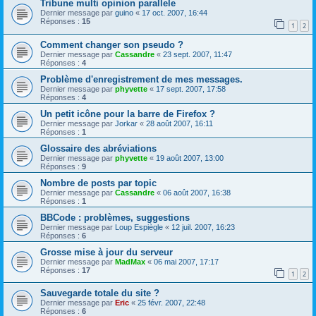
Tribune multi opinion parallele
Dernier message par
guino
«
17 oct. 2007, 16:44
Réponses :
15
1
2
Comment changer son pseudo ?
Dernier message par
Cassandre
«
23 sept. 2007, 11:47
Réponses :
4
Problème d'enregistrement de mes messages.
Dernier message par
phyvette
«
17 sept. 2007, 17:58
Réponses :
4
Un petit icône pour la barre de Firefox ?
Dernier message par
Jorkar
«
28 août 2007, 16:11
Réponses :
1
Glossaire des abréviations
Dernier message par
phyvette
«
19 août 2007, 13:00
Réponses :
9
Nombre de posts par topic
Dernier message par
Cassandre
«
06 août 2007, 16:38
Réponses :
1
BBCode : problèmes, suggestions
Dernier message par
Loup Espiègle
«
12 juil. 2007, 16:23
Réponses :
6
Grosse mise à jour du serveur
Dernier message par
MadMax
«
06 mai 2007, 17:17
Réponses :
17
1
2
Sauvegarde totale du site ?
Dernier message par
Eric
«
25 févr. 2007, 22:48
Réponses :
6