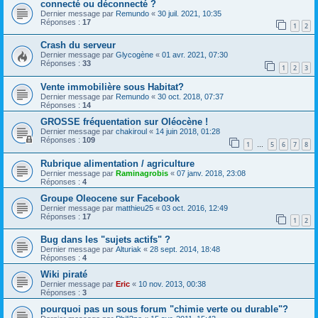
connecté ou déconnecté ?
Dernier message par
Remundo
«
30 juil. 2021, 10:35
Réponses :
17
1
2
Crash du serveur
Dernier message par
Glycogène
«
01 avr. 2021, 07:30
Réponses :
33
1
2
3
Vente immobilière sous Habitat?
Dernier message par
Remundo
«
30 oct. 2018, 07:37
Réponses :
14
GROSSE fréquentation sur Oléocène !
Dernier message par
chakiroul
«
14 juin 2018, 01:28
Réponses :
109
1
5
6
7
8
…
Rubrique alimentation / agriculture
Dernier message par
Raminagrobis
«
07 janv. 2018, 23:08
Réponses :
4
Groupe Oleocene sur Facebook
Dernier message par
matthieu25
«
03 oct. 2016, 12:49
Réponses :
17
1
2
Bug dans les "sujets actifs" ?
Dernier message par
Alturiak
«
28 sept. 2014, 18:48
Réponses :
4
Wiki piraté
Dernier message par
Eric
«
10 nov. 2013, 00:38
Réponses :
3
pourquoi pas un sous forum "chimie verte ou durable"?