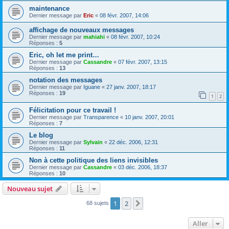
maintenance
Dernier message par
Eric
«
08 févr. 2007, 14:06
affichage de nouveaux messages
Dernier message par
mahiahi
«
08 févr. 2007, 10:24
Réponses :
5
Eric, oh let me print…
Dernier message par
Cassandre
«
07 févr. 2007, 13:15
Réponses :
13
notation des messages
Dernier message par
Iguane
«
27 janv. 2007, 18:17
Réponses :
19
1
2
Félicitation pour ce travail !
Dernier message par
Transparence
«
10 janv. 2007, 20:01
Réponses :
7
Le blog
Dernier message par
Sylvain
«
22 déc. 2006, 12:31
Réponses :
11
Non à cette politique des liens invisibles
Dernier message par
Cassandre
«
03 déc. 2006, 18:37
Réponses :
10
Nouveau sujet
1
2
Suivant
68 sujets
Aller