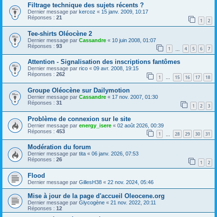
Filtrage technique des sujets récents ?
Dernier message par
kercoz
«
15 janv. 2009, 10:17
Réponses :
21
1
2
Tee-shirts Oléocène 2
Dernier message par
Cassandre
«
10 juin 2008, 01:07
Réponses :
93
1
4
5
6
7
…
Attention - Signalisation des inscriptions fantômes
Dernier message par
rico
«
09 avr. 2008, 19:15
Réponses :
262
1
15
16
17
18
…
Groupe Oléocène sur Dailymotion
Dernier message par
Cassandre
«
17 nov. 2007, 01:30
Réponses :
31
1
2
3
Problème de connexion sur le site
Dernier message par
energy_isere
«
02 août 2026, 00:39
Réponses :
453
1
28
29
30
31
…
Modération du forum
Dernier message par
tita
«
06 janv. 2026, 07:53
Réponses :
26
1
2
Flood
Dernier message par
GillesH38
«
22 nov. 2024, 05:46
Mise à jour de la page d'accueil Oleocene.org
Dernier message par
Glycogène
«
21 nov. 2022, 20:11
Réponses :
12