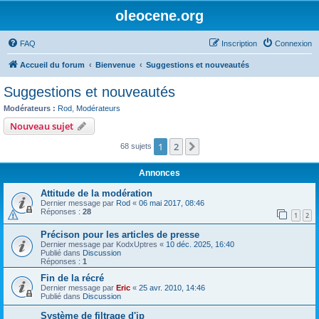
oleocene.org
FAQ
Inscription
Connexion
Accueil du forum
Bienvenue
Suggestions et nouveautés
Suggestions et nouveautés
Modérateurs :
Rod
,
Modérateurs
Nouveau sujet
1
2
Suivant
68 sujets
Annonces
Attitude de la modération
Dernier message par
Rod
«
06 mai 2017, 08:46
Réponses :
28
1
2
Précison pour les articles de presse
Dernier message par
KodxUptres
«
10 déc. 2025, 16:40
Publié dans
Discussion
Réponses :
1
Fin de la récré
Dernier message par
Eric
«
25 avr. 2010, 14:46
Publié dans
Discussion
Système de filtrage d'ip