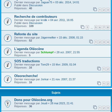
Dernier message par
Jaguar75
«
03 déc. 2014, 14:01
Publié dans
Discussion
Réponses :
40
1
2
3
Recherche de contributeurs
Dernier message par
krolik
«
04 avr. 2011, 16:05
Publié dans
Discussion
Réponses :
109
1
5
6
7
8
…
Refonte du site
Dernier message par
Jägermeifter
«
15 déc. 2008, 01:15
Réponses :
52
1
2
3
4
L'agenda Oléocène
Dernier message par
Schlumpf
«
28 oct. 2007, 21:55
Réponses :
5
SOS traductions
Dernier message par
Tom29
«
15 févr. 2009, 01:04
Réponses :
16
1
2
Oleorecherche!
Dernier message par
Jorkar
«
21 nov. 2007, 21:37
Réponses :
16
1
2
Sujets
Dons pour Oléocène.org
Dernier message par
Jeudi
«
28 mai 2023, 21:41
Réponses :
36
1
2
3