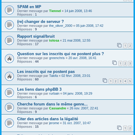
SPAM en MP
Dernier message par
Tiennel
«
14 juin 2008, 13:46
Réponses :
1
(re) changer de serveur ?
Dernier message par
the_oliver_2000
«
05 juin 2008, 17:42
Réponses :
9
Rapport signal/bruit
Dernier message par
tolosa
«
21 mai 2008, 12:55
Réponses :
17
1
2
Question sur les inscrits qui ne postent plus ?
Dernier message par
greenchris
«
20 avr. 2008, 16:41
Réponses :
44
1
2
3
Les inscrits qui ne postent pas
Dernier message par
Talofa
«
02 févr. 2008, 23:01
Réponses :
60
1
2
3
4
5
Les liens dans phpBB 3
Dernier message par
rurbain
«
04 janv. 2008, 19:29
Réponses :
6
Cherche forum dans le même genre...
Dernier message par
Cassandre
«
26 nov. 2007, 22:41
Réponses :
9
Citer des articles dans la légalité
Dernier message par
jerome
«
31 oct. 2007, 10:47
Réponses :
15
1
2