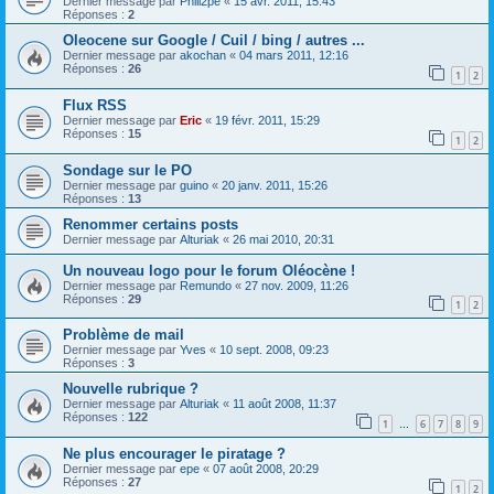
Dernier message par
Phili2pe
«
15 avr. 2011, 15:43
Réponses :
2
Oleocene sur Google / Cuil / bing / autres ...
Dernier message par
akochan
«
04 mars 2011, 12:16
Réponses :
26
1
2
Flux RSS
Dernier message par
Eric
«
19 févr. 2011, 15:29
Réponses :
15
1
2
Sondage sur le PO
Dernier message par
guino
«
20 janv. 2011, 15:26
Réponses :
13
Renommer certains posts
Dernier message par
Alturiak
«
26 mai 2010, 20:31
Un nouveau logo pour le forum Oléocène !
Dernier message par
Remundo
«
27 nov. 2009, 11:26
Réponses :
29
1
2
Problème de mail
Dernier message par
Yves
«
10 sept. 2008, 09:23
Réponses :
3
Nouvelle rubrique ?
Dernier message par
Alturiak
«
11 août 2008, 11:37
Réponses :
122
1
6
7
8
9
…
Ne plus encourager le piratage ?
Dernier message par
epe
«
07 août 2008, 20:29
Réponses :
27
1
2