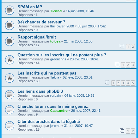
SPAM en MP
Dernier message par
Tiennel
«
14 juin 2008, 13:46
Réponses :
1
(re) changer de serveur ?
Dernier message par
the_oliver_2000
«
05 juin 2008, 17:42
Réponses :
9
Rapport signal/bruit
Dernier message par
tolosa
«
21 mai 2008, 12:55
Réponses :
17
1
2
Question sur les inscrits qui ne postent plus ?
Dernier message par
greenchris
«
20 avr. 2008, 16:41
Réponses :
44
1
2
3
Les inscrits qui ne postent pas
Dernier message par
Talofa
«
02 févr. 2008, 23:01
Réponses :
60
1
2
3
4
5
Les liens dans phpBB 3
Dernier message par
rurbain
«
04 janv. 2008, 19:29
Réponses :
6
Cherche forum dans le même genre...
Dernier message par
Cassandre
«
26 nov. 2007, 22:41
Réponses :
9
Citer des articles dans la légalité
Dernier message par
jerome
«
31 oct. 2007, 10:47
Réponses :
15
1
2