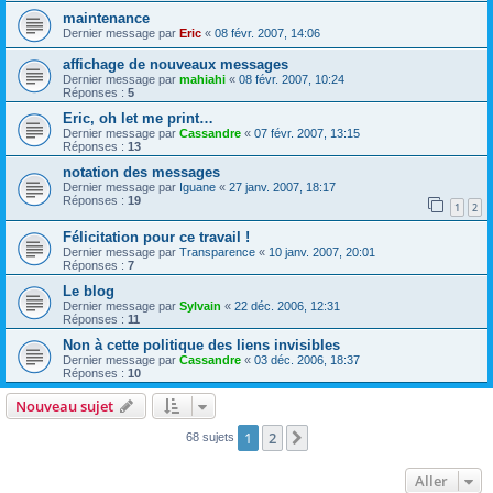
maintenance
Dernier message par
Eric
«
08 févr. 2007, 14:06
affichage de nouveaux messages
Dernier message par
mahiahi
«
08 févr. 2007, 10:24
Réponses :
5
Eric, oh let me print…
Dernier message par
Cassandre
«
07 févr. 2007, 13:15
Réponses :
13
notation des messages
Dernier message par
Iguane
«
27 janv. 2007, 18:17
Réponses :
19
1
2
Félicitation pour ce travail !
Dernier message par
Transparence
«
10 janv. 2007, 20:01
Réponses :
7
Le blog
Dernier message par
Sylvain
«
22 déc. 2006, 12:31
Réponses :
11
Non à cette politique des liens invisibles
Dernier message par
Cassandre
«
03 déc. 2006, 18:37
Réponses :
10
Nouveau sujet
1
2
Suivant
68 sujets
Aller