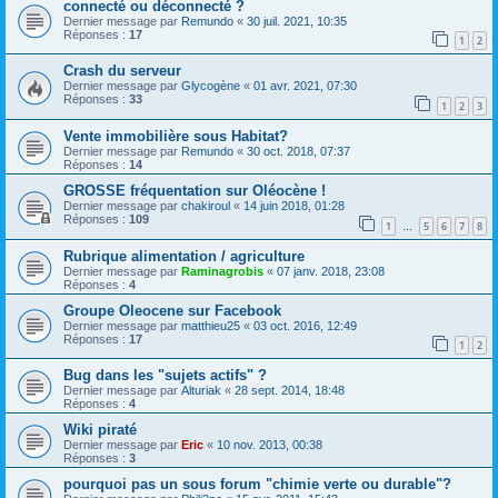
connecté ou déconnecté ?
Dernier message par
Remundo
«
30 juil. 2021, 10:35
Réponses :
17
1
2
Crash du serveur
Dernier message par
Glycogène
«
01 avr. 2021, 07:30
Réponses :
33
1
2
3
Vente immobilière sous Habitat?
Dernier message par
Remundo
«
30 oct. 2018, 07:37
Réponses :
14
GROSSE fréquentation sur Oléocène !
Dernier message par
chakiroul
«
14 juin 2018, 01:28
Réponses :
109
1
5
6
7
8
…
Rubrique alimentation / agriculture
Dernier message par
Raminagrobis
«
07 janv. 2018, 23:08
Réponses :
4
Groupe Oleocene sur Facebook
Dernier message par
matthieu25
«
03 oct. 2016, 12:49
Réponses :
17
1
2
Bug dans les "sujets actifs" ?
Dernier message par
Alturiak
«
28 sept. 2014, 18:48
Réponses :
4
Wiki piraté
Dernier message par
Eric
«
10 nov. 2013, 00:38
Réponses :
3
pourquoi pas un sous forum "chimie verte ou durable"?