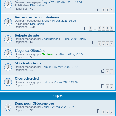
Dernier message par
Jaguar75
«
03 déc. 2014, 14:01
Publié dans
Discussion
Réponses :
40
1
2
3
Recherche de contributeurs
Dernier message par
krolik
«
04 avr. 2011, 16:05
Publié dans
Discussion
Réponses :
109
1
5
6
7
8
…
Refonte du site
Dernier message par
Jägermeifter
«
15 déc. 2008, 01:15
Réponses :
52
1
2
3
4
L'agenda Oléocène
Dernier message par
Schlumpf
«
28 oct. 2007, 21:55
Réponses :
5
SOS traductions
Dernier message par
Tom29
«
15 févr. 2009, 01:04
Réponses :
16
1
2
Oleorecherche!
Dernier message par
Jorkar
«
21 nov. 2007, 21:37
Réponses :
16
1
2
Sujets
Dons pour Oléocène.org
Dernier message par
Jeudi
«
28 mai 2023, 21:41
Réponses :
36
1
2
3