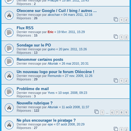
Dernier message par
Phili2pe
«
15 avr. 2011, 15:43
Réponses :
2
Oleocene sur Google / Cuil / bing / autres ...
Dernier message par
akochan
«
04 mars 2011, 12:16
Réponses :
26
1
2
Flux RSS
Dernier message par
Eric
«
19 févr. 2011, 15:29
Réponses :
15
1
2
Sondage sur le PO
Dernier message par
guino
«
20 janv. 2011, 15:26
Réponses :
13
Renommer certains posts
Dernier message par
Alturiak
«
26 mai 2010, 20:31
Un nouveau logo pour le forum Oléocène !
Dernier message par
Remundo
«
27 nov. 2009, 11:26
Réponses :
29
1
2
Problème de mail
Dernier message par
Yves
«
10 sept. 2008, 09:23
Réponses :
3
Nouvelle rubrique ?
Dernier message par
Alturiak
«
11 août 2008, 11:37
Réponses :
122
1
6
7
8
9
…
Ne plus encourager le piratage ?
Dernier message par
epe
«
07 août 2008, 20:29
Réponses :
27
1
2