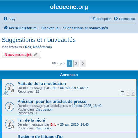
oleocene.org
FAQ
Inscription
Connexion
Accueil du forum
Bienvenue
Suggestions et nouveautés
Suggestions et nouveautés
Modérateurs :
Rod
,
Modérateurs
Nouveau sujet
1
2
Suivant
68 sujets
Annonces
Attitude de la modération
Dernier message par
Rod
«
06 mai 2017, 08:46
Réponses :
28
1
2
Précison pour les articles de presse
Dernier message par
KodxUptres
«
10 déc. 2025, 16:40
Publié dans
Discussion
Réponses :
1
Fin de la récré
Dernier message par
Eric
«
25 avr. 2010, 14:46
Publié dans
Discussion
Système de filtrage d'ip