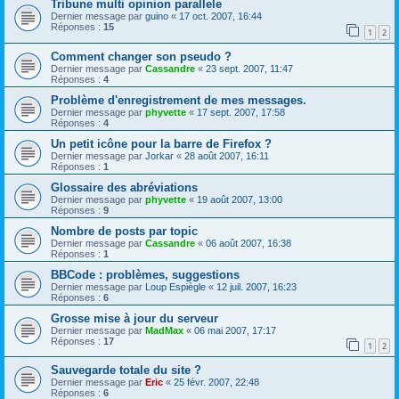
Tribune multi opinion parallele
Dernier message par
guino
«
17 oct. 2007, 16:44
Réponses :
15
1
2
Comment changer son pseudo ?
Dernier message par
Cassandre
«
23 sept. 2007, 11:47
Réponses :
4
Problème d'enregistrement de mes messages.
Dernier message par
phyvette
«
17 sept. 2007, 17:58
Réponses :
4
Un petit icône pour la barre de Firefox ?
Dernier message par
Jorkar
«
28 août 2007, 16:11
Réponses :
1
Glossaire des abréviations
Dernier message par
phyvette
«
19 août 2007, 13:00
Réponses :
9
Nombre de posts par topic
Dernier message par
Cassandre
«
06 août 2007, 16:38
Réponses :
1
BBCode : problèmes, suggestions
Dernier message par
Loup Espiègle
«
12 juil. 2007, 16:23
Réponses :
6
Grosse mise à jour du serveur
Dernier message par
MadMax
«
06 mai 2007, 17:17
Réponses :
17
1
2
Sauvegarde totale du site ?
Dernier message par
Eric
«
25 févr. 2007, 22:48
Réponses :
6