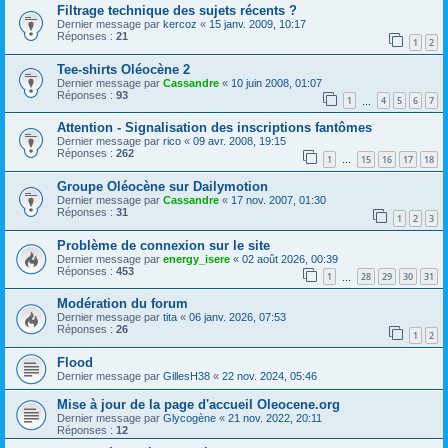
Filtrage technique des sujets récents ?
Dernier message par
kercoz
«
15 janv. 2009, 10:17
Réponses :
21
1
2
Tee-shirts Oléocène 2
Dernier message par
Cassandre
«
10 juin 2008, 01:07
Réponses :
93
1
4
5
6
7
…
Attention - Signalisation des inscriptions fantômes
Dernier message par
rico
«
09 avr. 2008, 19:15
Réponses :
262
1
15
16
17
18
…
Groupe Oléocène sur Dailymotion
Dernier message par
Cassandre
«
17 nov. 2007, 01:30
Réponses :
31
1
2
3
Problème de connexion sur le site
Dernier message par
energy_isere
«
02 août 2026, 00:39
Réponses :
453
1
28
29
30
31
…
Modération du forum
Dernier message par
tita
«
06 janv. 2026, 07:53
Réponses :
26
1
2
Flood
Dernier message par
GillesH38
«
22 nov. 2024, 05:46
Mise à jour de la page d'accueil Oleocene.org
Dernier message par
Glycogène
«
21 nov. 2022, 20:11
Réponses :
12