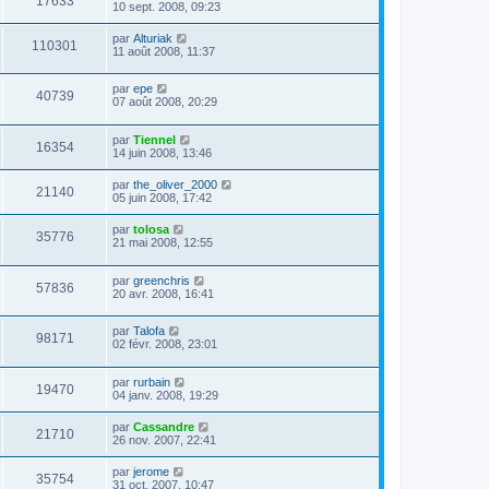
17633
10 sept. 2008, 09:23
par
Alturiak
110301
11 août 2008, 11:37
par
epe
40739
07 août 2008, 20:29
par
Tiennel
16354
14 juin 2008, 13:46
par
the_oliver_2000
21140
05 juin 2008, 17:42
par
tolosa
35776
21 mai 2008, 12:55
par
greenchris
57836
20 avr. 2008, 16:41
par
Talofa
98171
02 févr. 2008, 23:01
par
rurbain
19470
04 janv. 2008, 19:29
par
Cassandre
21710
26 nov. 2007, 22:41
par
jerome
35754
31 oct. 2007, 10:47