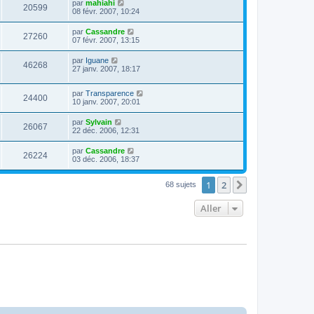
par
mahiahi
20599
08 févr. 2007, 10:24
par
Cassandre
27260
07 févr. 2007, 13:15
par
Iguane
46268
27 janv. 2007, 18:17
par
Transparence
24400
10 janv. 2007, 20:01
par
Sylvain
26067
22 déc. 2006, 12:31
par
Cassandre
26224
03 déc. 2006, 18:37
1
2
Suivant
68 sujets
Aller