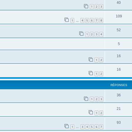
40
1
2
3
109
1
4
5
6
7
8
…
52
1
2
3
4
5
16
1
2
16
1
2
RÉPONSES
36
1
2
3
21
1
2
93
1
3
4
5
6
7
…