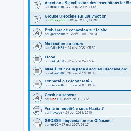
Attention - Signalisation des inscriptions fant
par
greenchris
»
22 nov. 2005, 11:58
Groupe Oléocène sur Dailymotion
par
Cassandre
»
02 juin 2007, 14:20
Problème de connexion sur le site
par
greenchris
»
12 déc. 2005, 20:54
Modération du forum
par
GillesH38
»
03 nov. 2022, 05:30
Flood
par
GillesH38
»
22 nov. 2024, 05:46
Mise à jour de la page d'accueil Oleocene.org
par
alain2908
»
20 août 2019, 10:38
connecté ou déconnecté ?
par
Guudrath
»
17 août 2007, 13:07
Crash du serveur
par
Eric
»
12 mars 2021, 13:42
Vente immobilière sous Habitat?
par
Kayafou
»
29 oct. 2018, 10:06
GROSSE fréquentation sur Oléocène !
par
gte79
»
17 mai 2007, 16:17