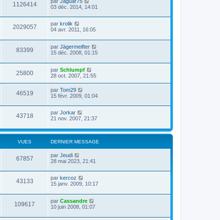
par
Jaguar75
1126414
03 déc. 2014, 14:01
par
krolik
2029057
04 avr. 2011, 16:05
par
Jägermeifter
83399
15 déc. 2008, 01:15
par
Schlumpf
25800
28 oct. 2007, 21:55
par
Tom29
46519
15 févr. 2009, 01:04
par
Jorkar
43718
21 nov. 2007, 21:37
VUES
DERNIER MESSAGE
par
Jeudi
67857
28 mai 2023, 21:41
par
kercoz
43133
15 janv. 2009, 10:17
par
Cassandre
109617
10 juin 2008, 01:07