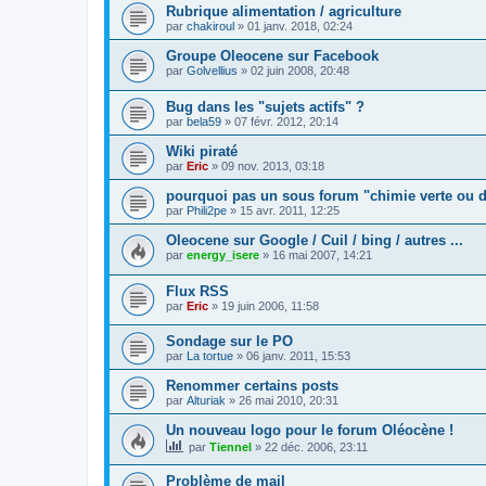
Rubrique alimentation / agriculture
par
chakiroul
»
01 janv. 2018, 02:24
Groupe Oleocene sur Facebook
par
Golvellius
»
02 juin 2008, 20:48
Bug dans les "sujets actifs" ?
par
bela59
»
07 févr. 2012, 20:14
Wiki piraté
par
Eric
»
09 nov. 2013, 03:18
pourquoi pas un sous forum "chimie verte ou 
par
Phili2pe
»
15 avr. 2011, 12:25
Oleocene sur Google / Cuil / bing / autres ...
par
energy_isere
»
16 mai 2007, 14:21
Flux RSS
par
Eric
»
19 juin 2006, 11:58
Sondage sur le PO
par
La tortue
»
06 janv. 2011, 15:53
Renommer certains posts
par
Alturiak
»
26 mai 2010, 20:31
Un nouveau logo pour le forum Oléocène !
par
Tiennel
»
22 déc. 2006, 23:11
Problème de mail