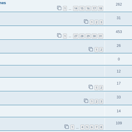
ômes
262
1
14
15
16
17
18
…
31
1
2
3
453
1
27
28
29
30
31
…
26
1
2
0
12
17
1
2
33
1
2
3
14
109
1
4
5
6
7
8
…