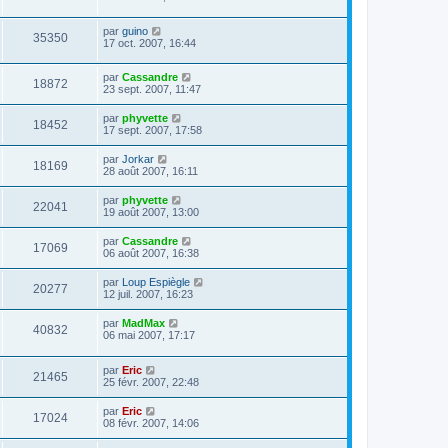
par
guino
35350
17 oct. 2007, 16:44
par
Cassandre
18872
23 sept. 2007, 11:47
par
phyvette
18452
17 sept. 2007, 17:58
par
Jorkar
18169
28 août 2007, 16:11
par
phyvette
22041
19 août 2007, 13:00
par
Cassandre
17069
06 août 2007, 16:38
par
Loup Espiègle
20277
12 juil. 2007, 16:23
par
MadMax
40832
06 mai 2007, 17:17
par
Eric
21465
25 févr. 2007, 22:48
par
Eric
17024
08 févr. 2007, 14:06