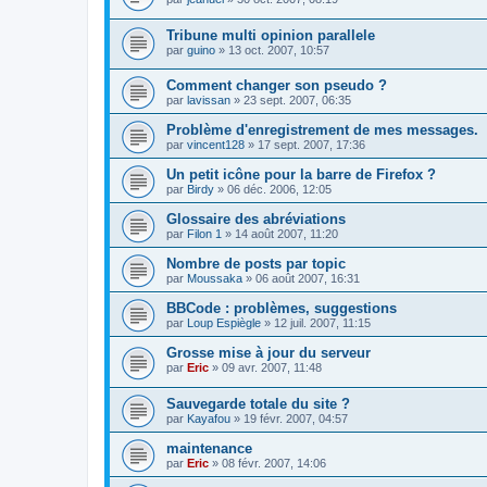
Tribune multi opinion parallele
par
guino
»
13 oct. 2007, 10:57
Comment changer son pseudo ?
par
lavissan
»
23 sept. 2007, 06:35
Problème d'enregistrement de mes messages.
par
vincent128
»
17 sept. 2007, 17:36
Un petit icône pour la barre de Firefox ?
par
Birdy
»
06 déc. 2006, 12:05
Glossaire des abréviations
par
Filon 1
»
14 août 2007, 11:20
Nombre de posts par topic
par
Moussaka
»
06 août 2007, 16:31
BBCode : problèmes, suggestions
par
Loup Espiègle
»
12 juil. 2007, 11:15
Grosse mise à jour du serveur
par
Eric
»
09 avr. 2007, 11:48
Sauvegarde totale du site ?
par
Kayafou
»
19 févr. 2007, 04:57
maintenance
par
Eric
»
08 févr. 2007, 14:06