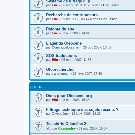
Système de filtrage d'ip
par
Eric
»
06 mars 2010, 11:23
» dans
Discussion
Recherche de contributeurs
par
Eric
»
09 mai 2008, 00:44
» dans
Discussion
Refonte du site
par
Eric
»
03 avr. 2008, 14:04
L'agenda Oléocène
par
DominiqueBoscher
»
25 oct. 2007, 13:59
SOS traductions
par
Eric
»
05 mars 2007, 11:35
Oleorecherche!
par
transhuman
»
23 févr. 2007, 17:46
SUJETS
Dons pour Oléocène.org
par
Eric
»
28 oct. 2006, 15:36
Filtrage technique des sujets récents ?
par
Glycogène
»
13 janv. 2009, 13:38
Tee-shirts Oléocène 2
par
Cassandre
»
09 nov. 2007, 15:57