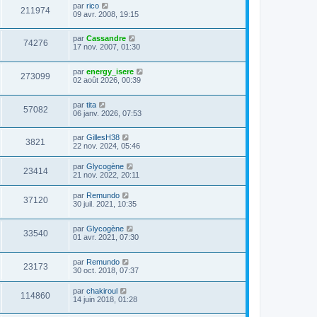
par
rico
211974
09 avr. 2008, 19:15
par
Cassandre
74276
17 nov. 2007, 01:30
par
energy_isere
273099
02 août 2026, 00:39
par
tita
57082
06 janv. 2026, 07:53
par
GillesH38
3821
22 nov. 2024, 05:46
par
Glycogène
23414
21 nov. 2022, 20:11
par
Remundo
37120
30 juil. 2021, 10:35
par
Glycogène
33540
01 avr. 2021, 07:30
par
Remundo
23173
30 oct. 2018, 07:37
par
chakiroul
114860
14 juin 2018, 01:28