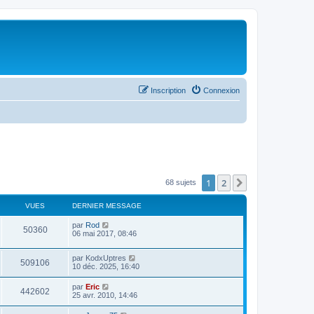
Inscription
Connexion
1
2
Suivant
68 sujets
VUES
DERNIER MESSAGE
par
Rod
50360
06 mai 2017, 08:46
par
KodxUptres
509106
10 déc. 2025, 16:40
par
Eric
442602
25 avr. 2010, 14:46