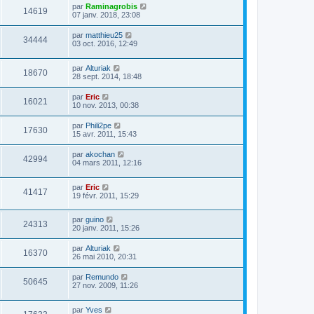
par
Raminagrobis
14619
07 janv. 2018, 23:08
par
matthieu25
34444
03 oct. 2016, 12:49
par
Alturiak
18670
28 sept. 2014, 18:48
par
Eric
16021
10 nov. 2013, 00:38
par
Phili2pe
17630
15 avr. 2011, 15:43
par
akochan
42994
04 mars 2011, 12:16
par
Eric
41417
19 févr. 2011, 15:29
par
guino
24313
20 janv. 2011, 15:26
par
Alturiak
16370
26 mai 2010, 20:31
par
Remundo
50645
27 nov. 2009, 11:26
par
Yves