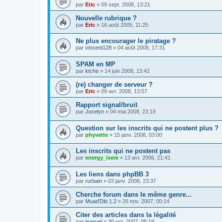
par
Eric
»
09 sept. 2008, 13:21
Nouvelle rubrique ?
par
Eric
»
16 août 2005, 11:25
Ne plus encourager le piratage ?
par
vincent128
»
04 août 2008, 17:31
SPAM en MP
par
ktche
»
14 juin 2008, 13:42
(re) changer de serveur ?
par
Eric
»
09 avr. 2008, 13:57
Rapport signal/bruit
par
Jocelyn
»
04 mai 2008, 23:19
Question sur les inscrits qui ne postent plus ?
par
phyvette
»
15 janv. 2008, 03:00
Les inscrits qui ne postent pas
par
energy_isere
»
13 avr. 2006, 21:41
Les liens dans phpBB 3
par
rurbain
»
03 janv. 2008, 23:37
Cherche forum dans le même genre...
par
Muad'Dib 1.2
»
26 nov. 2007, 00:14
Citer des articles dans la légalité
par
jeanuel
»
30 oct. 2007, 08:19