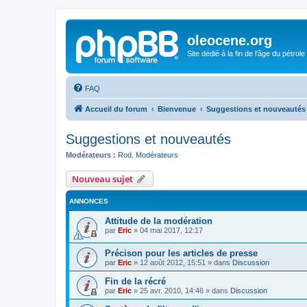
oleocene.org
Site dédié à la fin de l'âge du pétrole
FAQ
Accueil du forum
Bienvenue
Suggestions et nouveautés
Suggestions et nouveautés
Modérateurs :
Rod
,
Modérateurs
Nouveau sujet
ANNONCES
Attitude de la modération
par
Eric
»
04 mai 2017, 12:17
Précison pour les articles de presse
par
Eric
»
12 août 2012, 15:51
» dans
Discussion
Fin de la récré
par
Eric
»
25 avr. 2010, 14:46
» dans
Discussion