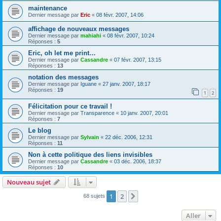
maintenance
Dernier message par
Eric
«
08 févr. 2007, 14:06
affichage de nouveaux messages
Dernier message par
mahiahi
«
08 févr. 2007, 10:24
Réponses :
5
Eric, oh let me print…
Dernier message par
Cassandre
«
07 févr. 2007, 13:15
Réponses :
13
notation des messages
Dernier message par
Iguane
«
27 janv. 2007, 18:17
Réponses :
19
1
2
Félicitation pour ce travail !
Dernier message par
Transparence
«
10 janv. 2007, 20:01
Réponses :
7
Le blog
Dernier message par
Sylvain
«
22 déc. 2006, 12:31
Réponses :
11
Non à cette politique des liens invisibles
Dernier message par
Cassandre
«
03 déc. 2006, 18:37
Réponses :
10
Nouveau sujet
1
2
Suivant
68 sujets
Aller