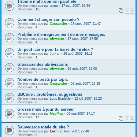
Tribune multi opinion parallele
Dernier message par
guino
«
17 oct. 2007, 16:44
Réponses :
15
1
2
Comment changer son pseudo ?
Dernier message par
Cassandre
«
23 sept. 2007, 11:47
Réponses :
4
Problème d'enregistrement de mes messages.
Dernier message par
phyvette
«
17 sept. 2007, 17:58
Réponses :
4
Un petit icône pour la barre de Firefox ?
Dernier message par
Jorkar
«
28 août 2007, 16:11
Réponses :
1
Glossaire des abréviations
Dernier message par
phyvette
«
19 août 2007, 13:00
Réponses :
9
Nombre de posts par topic
Dernier message par
Cassandre
«
06 août 2007, 16:38
Réponses :
1
BBCode : problèmes, suggestions
Dernier message par
Loup Espiègle
«
12 juil. 2007, 16:23
Réponses :
6
Grosse mise à jour du serveur
Dernier message par
MadMax
«
06 mai 2007, 17:17
Réponses :
17
1
2
Sauvegarde totale du site ?
Dernier message par
Eric
«
25 févr. 2007, 22:48
Réponses :
6