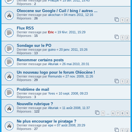
Dernier message par
Phili2pe
«
15 avr. 2011, 15:43
Réponses :
2
Oleocene sur Google / Cuil / bing / autres ...
Dernier message par
akochan
«
04 mars 2011, 12:16
Réponses :
26
1
2
Flux RSS
Dernier message par
Eric
«
19 févr. 2011, 15:29
Réponses :
15
1
2
Sondage sur le PO
Dernier message par
guino
«
20 janv. 2011, 15:26
Réponses :
13
Renommer certains posts
Dernier message par
Alturiak
«
26 mai 2010, 20:31
Un nouveau logo pour le forum Oléocène !
Dernier message par
Remundo
«
27 nov. 2009, 11:26
Réponses :
29
1
2
Problème de mail
Dernier message par
Yves
«
10 sept. 2008, 09:23
Réponses :
3
Nouvelle rubrique ?
Dernier message par
Alturiak
«
11 août 2008, 11:37
Réponses :
122
1
6
7
8
9
…
Ne plus encourager le piratage ?
Dernier message par
epe
«
07 août 2008, 20:29
Réponses :
27
1
2