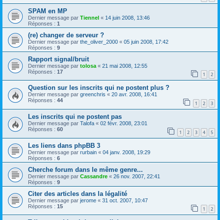
SPAM en MP
Dernier message par
Tiennel
«
14 juin 2008, 13:46
Réponses :
1
(re) changer de serveur ?
Dernier message par
the_oliver_2000
«
05 juin 2008, 17:42
Réponses :
9
Rapport signal/bruit
Dernier message par
tolosa
«
21 mai 2008, 12:55
Réponses :
17
1
2
Question sur les inscrits qui ne postent plus ?
Dernier message par
greenchris
«
20 avr. 2008, 16:41
Réponses :
44
1
2
3
Les inscrits qui ne postent pas
Dernier message par
Talofa
«
02 févr. 2008, 23:01
Réponses :
60
1
2
3
4
5
Les liens dans phpBB 3
Dernier message par
rurbain
«
04 janv. 2008, 19:29
Réponses :
6
Cherche forum dans le même genre...
Dernier message par
Cassandre
«
26 nov. 2007, 22:41
Réponses :
9
Citer des articles dans la légalité
Dernier message par
jerome
«
31 oct. 2007, 10:47
Réponses :
15
1
2