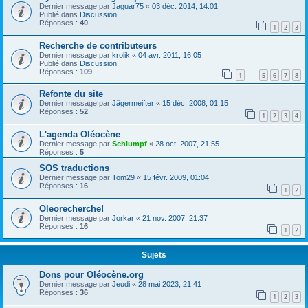
Dernier message par
Jaguar75
«
03 déc. 2014, 14:01
Publié dans
Discussion
Réponses :
40
1
2
3
Recherche de contributeurs
Dernier message par
krolik
«
04 avr. 2011, 16:05
Publié dans
Discussion
Réponses :
109
1
5
6
7
8
…
Refonte du site
Dernier message par
Jägermeifter
«
15 déc. 2008, 01:15
Réponses :
52
1
2
3
4
L'agenda Oléocène
Dernier message par
Schlumpf
«
28 oct. 2007, 21:55
Réponses :
5
SOS traductions
Dernier message par
Tom29
«
15 févr. 2009, 01:04
Réponses :
16
1
2
Oleorecherche!
Dernier message par
Jorkar
«
21 nov. 2007, 21:37
Réponses :
16
1
2
Sujets
Dons pour Oléocène.org
Dernier message par
Jeudi
«
28 mai 2023, 21:41
Réponses :
36
1
2
3