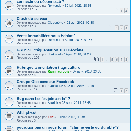
connecté ou déconnecté ?
Dernier message par
Remundo
«
30 juil. 2021, 10:35
Réponses :
17
1
2
Crash du serveur
Dernier message par
Glycogène
«
01 avr. 2021, 07:30
Réponses :
33
1
2
3
Vente immobilière sous Habitat?
Dernier message par
Remundo
«
30 oct. 2018, 07:37
Réponses :
14
GROSSE fréquentation sur Oléocène !
Dernier message par
chakiroul
«
14 juin 2018, 01:28
Réponses :
109
1
5
6
7
8
…
Rubrique alimentation / agriculture
Dernier message par
Raminagrobis
«
07 janv. 2018, 23:08
Réponses :
4
Groupe Oleocene sur Facebook
Dernier message par
matthieu25
«
03 oct. 2016, 12:49
Réponses :
17
1
2
Bug dans les "sujets actifs" ?
Dernier message par
Alturiak
«
28 sept. 2014, 18:48
Réponses :
4
Wiki piraté
Dernier message par
Eric
«
10 nov. 2013, 00:38
Réponses :
3
pourquoi pas un sous forum "chimie verte ou durable"?