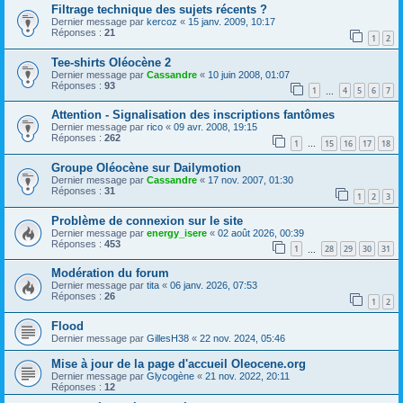
Filtrage technique des sujets récents ?
Dernier message par
kercoz
«
15 janv. 2009, 10:17
Réponses :
21
1
2
Tee-shirts Oléocène 2
Dernier message par
Cassandre
«
10 juin 2008, 01:07
Réponses :
93
1
4
5
6
7
…
Attention - Signalisation des inscriptions fantômes
Dernier message par
rico
«
09 avr. 2008, 19:15
Réponses :
262
1
15
16
17
18
…
Groupe Oléocène sur Dailymotion
Dernier message par
Cassandre
«
17 nov. 2007, 01:30
Réponses :
31
1
2
3
Problème de connexion sur le site
Dernier message par
energy_isere
«
02 août 2026, 00:39
Réponses :
453
1
28
29
30
31
…
Modération du forum
Dernier message par
tita
«
06 janv. 2026, 07:53
Réponses :
26
1
2
Flood
Dernier message par
GillesH38
«
22 nov. 2024, 05:46
Mise à jour de la page d'accueil Oleocene.org
Dernier message par
Glycogène
«
21 nov. 2022, 20:11
Réponses :
12