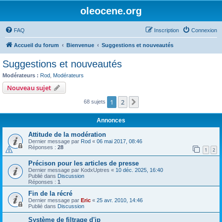
oleocene.org
FAQ
Inscription
Connexion
Accueil du forum
Bienvenue
Suggestions et nouveautés
Suggestions et nouveautés
Modérateurs :
Rod
,
Modérateurs
Nouveau sujet
1
2
Suivant
68 sujets
Annonces
Attitude de la modération
Dernier message par
Rod
«
06 mai 2017, 08:46
Réponses :
28
1
2
Précison pour les articles de presse
Dernier message par
KodxUptres
«
10 déc. 2025, 16:40
Publié dans
Discussion
Réponses :
1
Fin de la récré
Dernier message par
Eric
«
25 avr. 2010, 14:46
Publié dans
Discussion
Système de filtrage d'ip