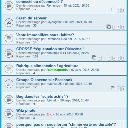
connecté ou déconnecté ?
Dernier message par
Remundo
«
30 juil. 2021, 10:35
Réponses :
17
1
2
Crash du serveur
Dernier message par
Glycogène
«
01 avr. 2021, 07:30
Réponses :
33
1
2
3
Vente immobilière sous Habitat?
Dernier message par
Remundo
«
30 oct. 2018, 07:37
Réponses :
14
GROSSE fréquentation sur Oléocène !
Dernier message par
chakiroul
«
14 juin 2018, 01:28
Réponses :
109
1
5
6
7
8
…
Rubrique alimentation / agriculture
Dernier message par
Raminagrobis
«
07 janv. 2018, 23:08
Réponses :
4
Groupe Oleocene sur Facebook
Dernier message par
matthieu25
«
03 oct. 2016, 12:49
Réponses :
17
1
2
Bug dans les "sujets actifs" ?
Dernier message par
Alturiak
«
28 sept. 2014, 18:48
Réponses :
4
Wiki piraté
Dernier message par
Eric
«
10 nov. 2013, 00:38
Réponses :
3
pourquoi pas un sous forum "chimie verte ou durable"?