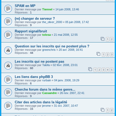
SPAM en MP
Dernier message par
Tiennel
«
14 juin 2008, 13:46
Réponses :
1
(re) changer de serveur ?
Dernier message par
the_oliver_2000
«
05 juin 2008, 17:42
Réponses :
9
Rapport signal/bruit
Dernier message par
tolosa
«
21 mai 2008, 12:55
Réponses :
17
1
2
Question sur les inscrits qui ne postent plus ?
Dernier message par
greenchris
«
20 avr. 2008, 16:41
Réponses :
44
1
2
3
Les inscrits qui ne postent pas
Dernier message par
Talofa
«
02 févr. 2008, 23:01
Réponses :
60
1
2
3
4
5
Les liens dans phpBB 3
Dernier message par
rurbain
«
04 janv. 2008, 19:29
Réponses :
6
Cherche forum dans le même genre...
Dernier message par
Cassandre
«
26 nov. 2007, 22:41
Réponses :
9
Citer des articles dans la légalité
Dernier message par
jerome
«
31 oct. 2007, 10:47
Réponses :
15
1
2