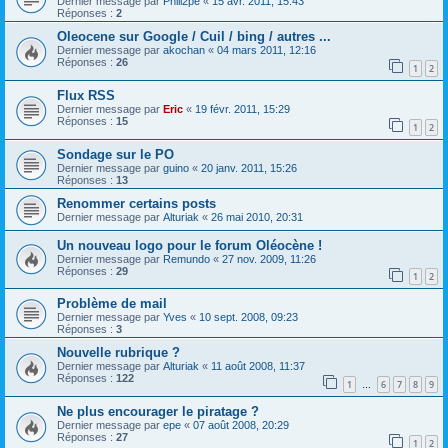
Dernier message par
Phili2pe
«
15 avr. 2011, 15:43
Réponses :
2
Oleocene sur Google / Cuil / bing / autres ...
Dernier message par
akochan
«
04 mars 2011, 12:16
Réponses :
26
1
2
Flux RSS
Dernier message par
Eric
«
19 févr. 2011, 15:29
Réponses :
15
1
2
Sondage sur le PO
Dernier message par
guino
«
20 janv. 2011, 15:26
Réponses :
13
Renommer certains posts
Dernier message par
Alturiak
«
26 mai 2010, 20:31
Un nouveau logo pour le forum Oléocène !
Dernier message par
Remundo
«
27 nov. 2009, 11:26
Réponses :
29
1
2
Problème de mail
Dernier message par
Yves
«
10 sept. 2008, 09:23
Réponses :
3
Nouvelle rubrique ?
Dernier message par
Alturiak
«
11 août 2008, 11:37
Réponses :
122
1
6
7
8
9
…
Ne plus encourager le piratage ?
Dernier message par
epe
«
07 août 2008, 20:29
Réponses :
27
1
2