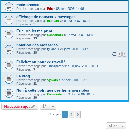
maintenance
Dernier message par
Eric
«
08 févr. 2007, 14:06
affichage de nouveaux messages
Dernier message par
mahiahi
«
08 févr. 2007, 10:24
Réponses :
5
Eric, oh let me print…
Dernier message par
Cassandre
«
07 févr. 2007, 13:15
Réponses :
13
notation des messages
Dernier message par
Iguane
«
27 janv. 2007, 18:17
Réponses :
19
1
2
Félicitation pour ce travail !
Dernier message par
Transparence
«
10 janv. 2007, 20:01
Réponses :
7
Le blog
Dernier message par
Sylvain
«
22 déc. 2006, 12:31
Réponses :
11
Non à cette politique des liens invisibles
Dernier message par
Cassandre
«
03 déc. 2006, 18:37
Réponses :
10
Nouveau sujet
1
2
Suivant
68 sujets
Aller