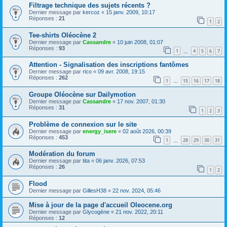
Filtrage technique des sujets récents ?
Dernier message par
kercoz
«
15 janv. 2009, 10:17
Réponses :
21
1
2
Tee-shirts Oléocène 2
Dernier message par
Cassandre
«
10 juin 2008, 01:07
Réponses :
93
1
4
5
6
7
…
Attention - Signalisation des inscriptions fantômes
Dernier message par
rico
«
09 avr. 2008, 19:15
Réponses :
262
1
15
16
17
18
…
Groupe Oléocène sur Dailymotion
Dernier message par
Cassandre
«
17 nov. 2007, 01:30
Réponses :
31
1
2
3
Problème de connexion sur le site
Dernier message par
energy_isere
«
02 août 2026, 00:39
Réponses :
453
1
28
29
30
31
…
Modération du forum
Dernier message par
tita
«
06 janv. 2026, 07:53
Réponses :
26
1
2
Flood
Dernier message par
GillesH38
«
22 nov. 2024, 05:46
Mise à jour de la page d'accueil Oleocene.org
Dernier message par
Glycogène
«
21 nov. 2022, 20:11
Réponses :
12