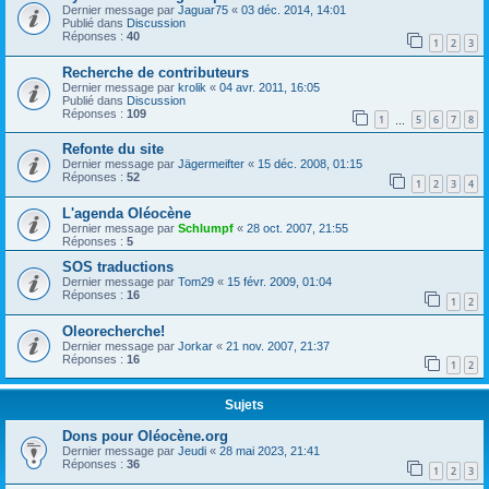
Dernier message par
Jaguar75
«
03 déc. 2014, 14:01
Publié dans
Discussion
Réponses :
40
1
2
3
Recherche de contributeurs
Dernier message par
krolik
«
04 avr. 2011, 16:05
Publié dans
Discussion
Réponses :
109
1
5
6
7
8
…
Refonte du site
Dernier message par
Jägermeifter
«
15 déc. 2008, 01:15
Réponses :
52
1
2
3
4
L'agenda Oléocène
Dernier message par
Schlumpf
«
28 oct. 2007, 21:55
Réponses :
5
SOS traductions
Dernier message par
Tom29
«
15 févr. 2009, 01:04
Réponses :
16
1
2
Oleorecherche!
Dernier message par
Jorkar
«
21 nov. 2007, 21:37
Réponses :
16
1
2
Sujets
Dons pour Oléocène.org
Dernier message par
Jeudi
«
28 mai 2023, 21:41
Réponses :
36
1
2
3