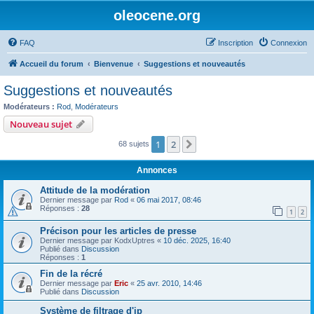
oleocene.org
FAQ
Inscription
Connexion
Accueil du forum
Bienvenue
Suggestions et nouveautés
Suggestions et nouveautés
Modérateurs :
Rod
,
Modérateurs
Nouveau sujet
1
2
Suivant
68 sujets
Annonces
Attitude de la modération
Dernier message par
Rod
«
06 mai 2017, 08:46
Réponses :
28
1
2
Précison pour les articles de presse
Dernier message par
KodxUptres
«
10 déc. 2025, 16:40
Publié dans
Discussion
Réponses :
1
Fin de la récré
Dernier message par
Eric
«
25 avr. 2010, 14:46
Publié dans
Discussion
Système de filtrage d'ip