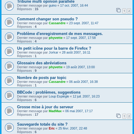
Tribune multi opinion parallele
Dernier message par
guino
«
17 oct. 2007, 16:44
Réponses :
15
1
2
Comment changer son pseudo ?
Dernier message par
Cassandre
«
23 sept. 2007, 11:47
Réponses :
4
Problème d'enregistrement de mes messages.
Dernier message par
phyvette
«
17 sept. 2007, 17:58
Réponses :
4
Un petit icône pour la barre de Firefox ?
Dernier message par
Jorkar
«
28 août 2007, 16:11
Réponses :
1
Glossaire des abréviations
Dernier message par
phyvette
«
19 août 2007, 13:00
Réponses :
9
Nombre de posts par topic
Dernier message par
Cassandre
«
06 août 2007, 16:38
Réponses :
1
BBCode : problèmes, suggestions
Dernier message par
Loup Espiègle
«
12 juil. 2007, 16:23
Réponses :
6
Grosse mise à jour du serveur
Dernier message par
MadMax
«
06 mai 2007, 17:17
Réponses :
17
1
2
Sauvegarde totale du site ?
Dernier message par
Eric
«
25 févr. 2007, 22:48
Réponses :
6