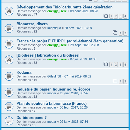
Développement des "bio"carburants 2ème génération
Dernier message par
energy_isere
«
09 août 2021, 08:28
Réponses :
47
1
2
3
4
Biomasse, divers
Dernier message par
sceptique
«
28 nov. 2020, 13:09
Réponses :
22
1
2
France : le projet FUTUROL (agrol-éthanol 2iem generation)
Dernier message par
energy_isere
«
29 sept. 2020, 23:58
Réponses :
8
[Biodiesel] fabrication du biodiesel
Dernier message par
energy_isere
«
07 juil. 2019, 10:30
Réponses :
53
1
2
3
4
Kodama
Dernier message par
GillesH38
«
07 mai 2019, 08:02
Réponses :
16
1
2
industrie du papier, liqueur noire, écorce
Dernier message par
mobar
«
11 janv. 2018, 05:54
Réponses :
13
Plan de soutien à la biomasse (France)
Dernier message par
mobar
«
05 févr. 2017, 20:26
Réponses :
7
Du biopropane ?
Dernier message par
mobar
«
02 janv. 2016, 07:34
Réponses :
3