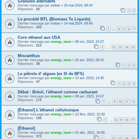
Granulés alternatifs
Dernier message par
mobar
«
29 mai 2024, 08:34
Réponses :
26
1
2
Le procédé BTL (Biomass To Liquids)
Dernier message par
mobar
«
14 mai 2024, 08:49
Réponses :
102
1
4
5
6
7
…
Corn ethanol aux USA
Dernier message par
energy_isere
«
08 oct. 2023, 23:27
Réponses :
213
1
12
13
14
15
…
Miscanthus
Dernier message par
energy_isere
«
25 avr. 2023, 09:15
Réponses :
39
1
2
3
Le pétrole d' algues (ex fil de BFS)
Dernier message par
energy_isere
«
13 avr. 2023, 14:35
Réponses :
47
1
2
3
4
Débat : Brésil, l'éthanol comme carburant
Dernier message par
energy_isere
«
08 avr. 2023, 14:07
Réponses :
173
1
9
10
11
12
…
[Éthanol] L'éthanol cellulosique
Dernier message par
energy_isere
«
22 févr. 2022, 22:30
Réponses :
150
1
8
9
10
11
…
[Éthanol]
Dernier message par
energy_isere
«
01 déc. 2021, 20:06
Réponses :
373
1
22
23
24
25
…