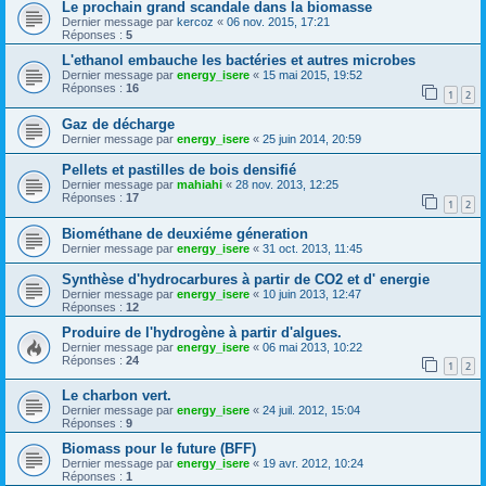
Le prochain grand scandale dans la biomasse
Dernier message par
kercoz
«
06 nov. 2015, 17:21
Réponses :
5
L'ethanol embauche les bactéries et autres microbes
Dernier message par
energy_isere
«
15 mai 2015, 19:52
Réponses :
16
1
2
Gaz de décharge
Dernier message par
energy_isere
«
25 juin 2014, 20:59
Pellets et pastilles de bois densifié
Dernier message par
mahiahi
«
28 nov. 2013, 12:25
Réponses :
17
1
2
Biométhane de deuxiéme géneration
Dernier message par
energy_isere
«
31 oct. 2013, 11:45
Synthèse d'hydrocarbures à partir de CO2 et d' energie
Dernier message par
energy_isere
«
10 juin 2013, 12:47
Réponses :
12
Produire de l'hydrogène à partir d'algues.
Dernier message par
energy_isere
«
06 mai 2013, 10:22
Réponses :
24
1
2
Le charbon vert.
Dernier message par
energy_isere
«
24 juil. 2012, 15:04
Réponses :
9
Biomass pour le future (BFF)
Dernier message par
energy_isere
«
19 avr. 2012, 10:24
Réponses :
1