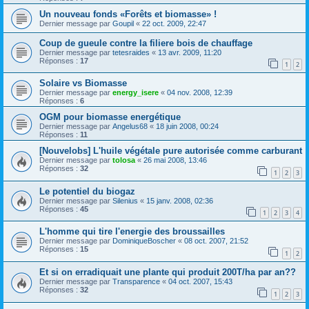
Un nouveau fonds «Forêts et biomasse» !
Dernier message par
Goupil
«
22 oct. 2009, 22:47
Coup de gueule contre la filiere bois de chauffage
Dernier message par
tetesraides
«
13 avr. 2009, 11:20
Réponses :
17
1
2
Solaire vs Biomasse
Dernier message par
energy_isere
«
04 nov. 2008, 12:39
Réponses :
6
OGM pour biomasse energétique
Dernier message par
Angelus68
«
18 juin 2008, 00:24
Réponses :
11
[Nouvelobs] L'huile végétale pure autorisée comme carburant
Dernier message par
tolosa
«
26 mai 2008, 13:46
Réponses :
32
1
2
3
Le potentiel du biogaz
Dernier message par
Silenius
«
15 janv. 2008, 02:36
Réponses :
45
1
2
3
4
L'homme qui tire l'energie des broussailles
Dernier message par
DominiqueBoscher
«
08 oct. 2007, 21:52
Réponses :
15
1
2
Et si on erradiquait une plante qui produit 200T/ha par an??
Dernier message par
Transparence
«
04 oct. 2007, 15:43
Réponses :
32
1
2
3