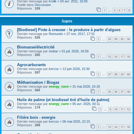
Dernier message par
krolik
«
04 avr. 2011, 16:05
Publié dans
Discussion
Réponses :
109
1
5
6
7
8
…
Sujets
[Biodiesel] Piste à creuser : le produire à partir d'algues
Dernier message par
Remundo
«
27 nov. 2017, 17:01
Réponses :
526
1
33
34
35
36
…
Biomasse/électricité
Dernier message par
mobar
«
01 juil. 2026, 16:59
Réponses :
265
1
15
16
17
18
…
Agrocarburants
Dernier message par
kercoz
«
12 juin 2026, 15:30
Réponses :
597
1
37
38
39
40
…
Méthanisation / Biogaz
Dernier message par
energy_isere
«
31 mai 2026, 15:18
Réponses :
566
1
35
36
37
38
…
Huile de palme (et biodiesel tiré d'huile de palme)
Dernier message par
energy_isere
«
05 avr. 2026, 00:11
Réponses :
174
1
9
10
11
12
…
Filiére bois - energie
Dernier message par
kercoz
«
06 mai 2025, 22:15
Réponses :
268
1
15
16
17
18
…