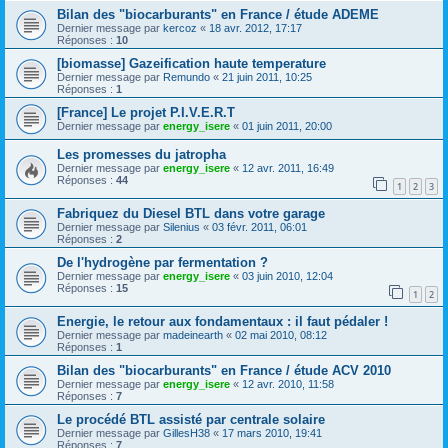
Bilan des "biocarburants" en France / étude ADEME
Dernier message par
kercoz
«
18 avr. 2012, 17:17
Réponses :
10
[biomasse] Gazeification haute temperature
Dernier message par
Remundo
«
21 juin 2011, 10:25
Réponses :
1
[France] Le projet P.I.V.E.R.T
Dernier message par
energy_isere
«
01 juin 2011, 20:00
Les promesses du jatropha
Dernier message par
energy_isere
«
12 avr. 2011, 16:49
Réponses :
44
1
2
3
Fabriquez du Diesel BTL dans votre garage
Dernier message par
Silenius
«
03 févr. 2011, 06:01
Réponses :
2
De l'hydrogène par fermentation ?
Dernier message par
energy_isere
«
03 juin 2010, 12:04
Réponses :
15
1
2
Energie, le retour aux fondamentaux : il faut pédaler !
Dernier message par
madeinearth
«
02 mai 2010, 08:12
Réponses :
1
Bilan des "biocarburants" en France / étude ACV 2010
Dernier message par
energy_isere
«
12 avr. 2010, 11:58
Réponses :
7
Le procédé BTL assisté par centrale solaire
Dernier message par
GillesH38
«
17 mars 2010, 19:41
Réponses :
7