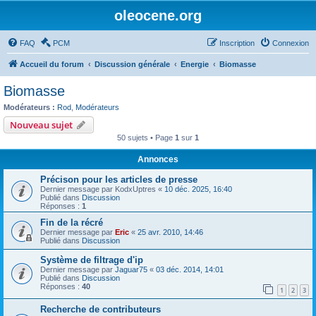
oleocene.org
FAQ
PCM
Inscription
Connexion
Accueil du forum
Discussion générale
Energie
Biomasse
Biomasse
Modérateurs :
Rod
,
Modérateurs
Nouveau sujet
50 sujets • Page
1
sur
1
Annonces
Précison pour les articles de presse
Dernier message par
KodxUptres
«
10 déc. 2025, 16:40
Publié dans
Discussion
Réponses :
1
Fin de la récré
Dernier message par
Eric
«
25 avr. 2010, 14:46
Publié dans
Discussion
Système de filtrage d'ip
Dernier message par
Jaguar75
«
03 déc. 2014, 14:01
Publié dans
Discussion
Réponses :
40
1
2
3
Recherche de contributeurs