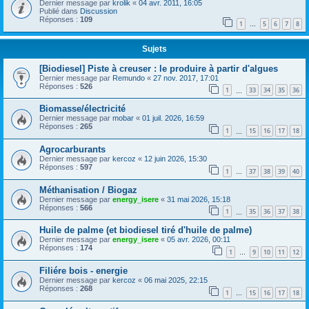
Dernier message par
krolik
«
04 avr. 2011, 16:05
Publié dans
Discussion
Réponses :
109
1
5
6
7
8
…
Sujets
[Biodiesel] Piste à creuser : le produire à partir d'algues
Dernier message par
Remundo
«
27 nov. 2017, 17:01
Réponses :
526
1
33
34
35
36
…
Biomasse/électricité
Dernier message par
mobar
«
01 juil. 2026, 16:59
Réponses :
265
1
15
16
17
18
…
Agrocarburants
Dernier message par
kercoz
«
12 juin 2026, 15:30
Réponses :
597
1
37
38
39
40
…
Méthanisation / Biogaz
Dernier message par
energy_isere
«
31 mai 2026, 15:18
Réponses :
566
1
35
36
37
38
…
Huile de palme (et biodiesel tiré d'huile de palme)
Dernier message par
energy_isere
«
05 avr. 2026, 00:11
Réponses :
174
1
9
10
11
12
…
Filiére bois - energie
Dernier message par
kercoz
«
06 mai 2025, 22:15
Réponses :
268
1
15
16
17
18
…