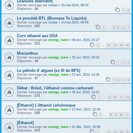
Granulés alternatifs
Dernier message par
mobar
«
29 mai 2024, 08:34
Réponses :
26
1
2
Le procédé BTL (Biomass To Liquids)
Dernier message par
mobar
«
14 mai 2024, 08:49
Réponses :
102
1
4
5
6
7
…
Corn ethanol aux USA
Dernier message par
energy_isere
«
08 oct. 2023, 23:27
Réponses :
213
1
12
13
14
15
…
Miscanthus
Dernier message par
energy_isere
«
25 avr. 2023, 09:15
Réponses :
39
1
2
3
Le pétrole d' algues (ex fil de BFS)
Dernier message par
energy_isere
«
13 avr. 2023, 14:35
Réponses :
47
1
2
3
4
Débat : Brésil, l'éthanol comme carburant
Dernier message par
energy_isere
«
08 avr. 2023, 14:07
Réponses :
173
1
9
10
11
12
…
[Éthanol] L'éthanol cellulosique
Dernier message par
energy_isere
«
22 févr. 2022, 22:30
Réponses :
150
1
8
9
10
11
…
[Éthanol]
Dernier message par
energy_isere
«
01 déc. 2021, 20:06
Réponses :
373
1
22
23
24
25
…