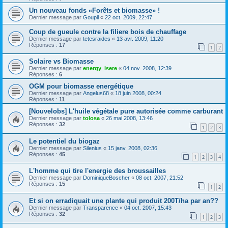
Un nouveau fonds «Forêts et biomasse» !
Dernier message par
Goupil
«
22 oct. 2009, 22:47
Coup de gueule contre la filiere bois de chauffage
Dernier message par
tetesraides
«
13 avr. 2009, 11:20
Réponses :
17
1
2
Solaire vs Biomasse
Dernier message par
energy_isere
«
04 nov. 2008, 12:39
Réponses :
6
OGM pour biomasse energétique
Dernier message par
Angelus68
«
18 juin 2008, 00:24
Réponses :
11
[Nouvelobs] L'huile végétale pure autorisée comme carburant
Dernier message par
tolosa
«
26 mai 2008, 13:46
Réponses :
32
1
2
3
Le potentiel du biogaz
Dernier message par
Silenius
«
15 janv. 2008, 02:36
Réponses :
45
1
2
3
4
L'homme qui tire l'energie des broussailles
Dernier message par
DominiqueBoscher
«
08 oct. 2007, 21:52
Réponses :
15
1
2
Et si on erradiquait une plante qui produit 200T/ha par an??
Dernier message par
Transparence
«
04 oct. 2007, 15:43
Réponses :
32
1
2
3