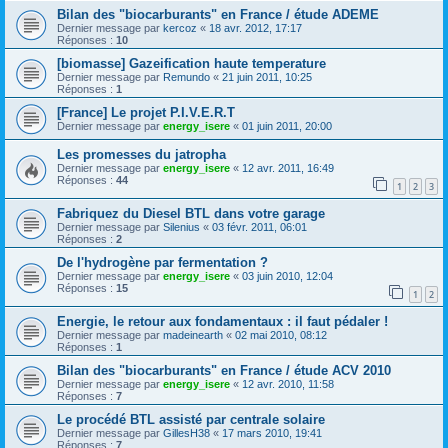
Bilan des "biocarburants" en France / étude ADEME
Dernier message par
kercoz
«
18 avr. 2012, 17:17
Réponses :
10
[biomasse] Gazeification haute temperature
Dernier message par
Remundo
«
21 juin 2011, 10:25
Réponses :
1
[France] Le projet P.I.V.E.R.T
Dernier message par
energy_isere
«
01 juin 2011, 20:00
Les promesses du jatropha
Dernier message par
energy_isere
«
12 avr. 2011, 16:49
Réponses :
44
1
2
3
Fabriquez du Diesel BTL dans votre garage
Dernier message par
Silenius
«
03 févr. 2011, 06:01
Réponses :
2
De l'hydrogène par fermentation ?
Dernier message par
energy_isere
«
03 juin 2010, 12:04
Réponses :
15
1
2
Energie, le retour aux fondamentaux : il faut pédaler !
Dernier message par
madeinearth
«
02 mai 2010, 08:12
Réponses :
1
Bilan des "biocarburants" en France / étude ACV 2010
Dernier message par
energy_isere
«
12 avr. 2010, 11:58
Réponses :
7
Le procédé BTL assisté par centrale solaire
Dernier message par
GillesH38
«
17 mars 2010, 19:41
Réponses :
7