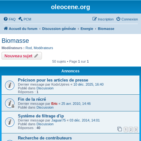
oleocene.org
FAQ
PCM
Inscription
Connexion
Accueil du forum
Discussion générale
Energie
Biomasse
Biomasse
Modérateurs :
Rod
,
Modérateurs
Nouveau sujet
50 sujets • Page
1
sur
1
Annonces
Précison pour les articles de presse
Dernier message par
KodxUptres
«
10 déc. 2025, 16:40
Publié dans
Discussion
Réponses :
1
Fin de la récré
Dernier message par
Eric
«
25 avr. 2010, 14:46
Publié dans
Discussion
Système de filtrage d'ip
Dernier message par
Jaguar75
«
03 déc. 2014, 14:01
Publié dans
Discussion
Réponses :
40
1
2
3
Recherche de contributeurs