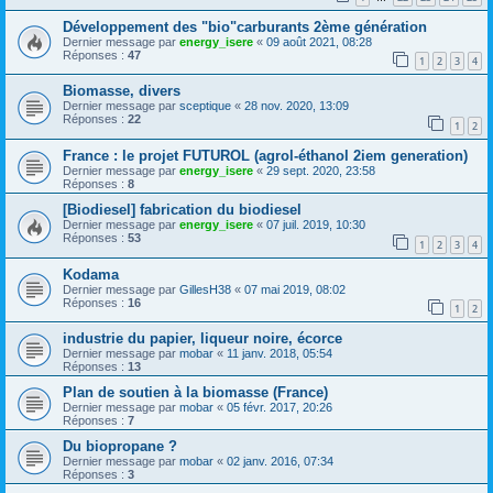
Développement des "bio"carburants 2ème génération
Dernier message par
energy_isere
«
09 août 2021, 08:28
Réponses :
47
1
2
3
4
Biomasse, divers
Dernier message par
sceptique
«
28 nov. 2020, 13:09
Réponses :
22
1
2
France : le projet FUTUROL (agrol-éthanol 2iem generation)
Dernier message par
energy_isere
«
29 sept. 2020, 23:58
Réponses :
8
[Biodiesel] fabrication du biodiesel
Dernier message par
energy_isere
«
07 juil. 2019, 10:30
Réponses :
53
1
2
3
4
Kodama
Dernier message par
GillesH38
«
07 mai 2019, 08:02
Réponses :
16
1
2
industrie du papier, liqueur noire, écorce
Dernier message par
mobar
«
11 janv. 2018, 05:54
Réponses :
13
Plan de soutien à la biomasse (France)
Dernier message par
mobar
«
05 févr. 2017, 20:26
Réponses :
7
Du biopropane ?
Dernier message par
mobar
«
02 janv. 2016, 07:34
Réponses :
3