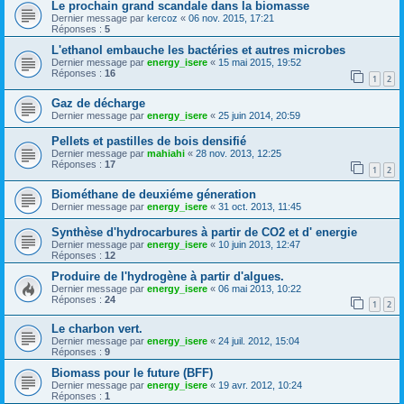
Le prochain grand scandale dans la biomasse
Dernier message par
kercoz
«
06 nov. 2015, 17:21
Réponses :
5
L'ethanol embauche les bactéries et autres microbes
Dernier message par
energy_isere
«
15 mai 2015, 19:52
Réponses :
16
1
2
Gaz de décharge
Dernier message par
energy_isere
«
25 juin 2014, 20:59
Pellets et pastilles de bois densifié
Dernier message par
mahiahi
«
28 nov. 2013, 12:25
Réponses :
17
1
2
Biométhane de deuxiéme géneration
Dernier message par
energy_isere
«
31 oct. 2013, 11:45
Synthèse d'hydrocarbures à partir de CO2 et d' energie
Dernier message par
energy_isere
«
10 juin 2013, 12:47
Réponses :
12
Produire de l'hydrogène à partir d'algues.
Dernier message par
energy_isere
«
06 mai 2013, 10:22
Réponses :
24
1
2
Le charbon vert.
Dernier message par
energy_isere
«
24 juil. 2012, 15:04
Réponses :
9
Biomass pour le future (BFF)
Dernier message par
energy_isere
«
19 avr. 2012, 10:24
Réponses :
1