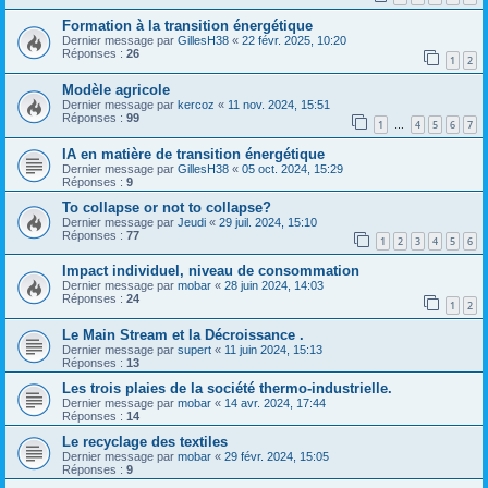
Formation à la transition énergétique
Dernier message par
GillesH38
«
22 févr. 2025, 10:20
Réponses :
26
1
2
Modèle agricole
Dernier message par
kercoz
«
11 nov. 2024, 15:51
Réponses :
99
1
4
5
6
7
…
IA en matière de transition énergétique
Dernier message par
GillesH38
«
05 oct. 2024, 15:29
Réponses :
9
To collapse or not to collapse?
Dernier message par
Jeudi
«
29 juil. 2024, 15:10
Réponses :
77
1
2
3
4
5
6
Impact individuel, niveau de consommation
Dernier message par
mobar
«
28 juin 2024, 14:03
Réponses :
24
1
2
Le Main Stream et la Décroissance .
Dernier message par
supert
«
11 juin 2024, 15:13
Réponses :
13
Les trois plaies de la société thermo-industrielle.
Dernier message par
mobar
«
14 avr. 2024, 17:44
Réponses :
14
Le recyclage des textiles
Dernier message par
mobar
«
29 févr. 2024, 15:05
Réponses :
9