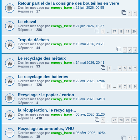
Retour partiel de la consigne des bouteilles en verre
Dernier message par
energy_isere
«
29 juin 2026, 00:55
Réponses :
17
1
2
Le cheval
Dernier message par
energy_isere
«
27 juin 2026, 15:37
Réponses :
286
1
17
18
19
20
…
Trop de déchets
Dernier message par
energy_isere
«
15 mai 2026, 20:23
Réponses :
44
1
2
3
Le recyclage des métaux
Dernier message par
energy_isere
«
14 mai 2026, 20:41
Réponses :
93
1
4
5
6
7
…
Le recyclage des batteries
Dernier message par
energy_isere
«
22 avr. 2026, 12:04
Réponses :
126
1
6
7
8
9
…
Recyclage : le papier / carton
Dernier message par
energy_isere
«
15 avr. 2026, 14:19
Réponses :
4
la récupération, le recyclage...
Dernier message par
energy_isere
«
05 avr. 2026, 21:20
Réponses :
438
1
27
28
29
30
…
Recyclage automobiles, VHU
Dernier message par
energy_isere
«
06 févr. 2026, 16:54
Réponses :
19
1
2