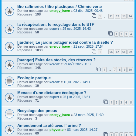
Bio-raffineries / Bio-plastiques / Chimie verte
Dernier message par
energy_isere
«
03 déc. 2025, 00:48
Réponses :
198
1
11
12
13
14
…
la récupération, le recyclage dans le BTP
Dernier message par
supert
«
25 oct. 2025, 16:43
Réponses :
58
1
2
3
4
[jardiner] Le jardin potager idéal contre la disette ?
Dernier message par
energy_isere
«
21 sept. 2025, 17:54
Réponses :
1033
1
66
67
68
69
…
[manger] Faire des stocks, des réserves ?
Dernier message par
kercoz
«
29 août 2025, 11:55
Réponses :
148
1
7
8
9
10
…
Ecologie pratique
Dernier message par
kercoz
«
11 juil. 2025, 14:11
Réponses :
10
Menace d'une dictature écologique ?
Dernier message par
supert
«
25 juin 2025, 13:51
Réponses :
71
1
2
3
4
5
Recyclage des pneus
Dernier message par
energy_isere
«
23 mars 2025, 11:30
Réponses :
3
Amendement azoté avec l' urine ?
Dernier message par
phyvette
«
03 mars 2025, 14:27
Réponses :
69
1
2
3
4
5