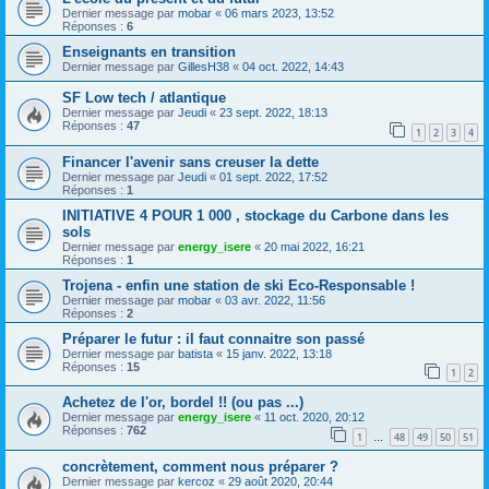
Dernier message par
mobar
«
06 mars 2023, 13:52
Réponses :
6
Enseignants en transition
Dernier message par
GillesH38
«
04 oct. 2022, 14:43
SF Low tech / atlantique
Dernier message par
Jeudi
«
23 sept. 2022, 18:13
Réponses :
47
1
2
3
4
Financer l'avenir sans creuser la dette
Dernier message par
Jeudi
«
01 sept. 2022, 17:52
Réponses :
1
INITIATIVE 4 POUR 1 000 , stockage du Carbone dans les
sols
Dernier message par
energy_isere
«
20 mai 2022, 16:21
Réponses :
1
Trojena - enfin une station de ski Eco-Responsable !
Dernier message par
mobar
«
03 avr. 2022, 11:56
Réponses :
2
Préparer le futur : il faut connaitre son passé
Dernier message par
batista
«
15 janv. 2022, 13:18
Réponses :
15
1
2
Achetez de l'or, bordel !! (ou pas ...)
Dernier message par
energy_isere
«
11 oct. 2020, 20:12
Réponses :
762
1
48
49
50
51
…
concrètement, comment nous préparer ?
Dernier message par
kercoz
«
29 août 2020, 20:44