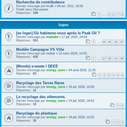
Recherche de contributeurs
Dernier message par
krolik
«
04 avr. 2011, 16:05
Publié dans
Discussion
Réponses :
109
1
5
6
7
8
…
Sujets
[se loger] Où habiterez-vous après le Peak Oil ?
Dernier message par
mahiahi
«
17 juil. 2025, 14:54
Réponses :
551
1
34
35
36
37
…
Modèle Campagne VS Ville
Dernier message par
mobar
«
12 mars 2024, 10:59
Réponses :
435
1
27
28
29
30
…
(Monde) e-waste / DEEE
Dernier message par
energy_isere
«
04 août 2026, 11:26
Réponses :
83
1
2
3
4
5
6
Recyclage des Terres Rares
Dernier message par
energy_isere
«
26 juil. 2026, 16:06
Réponses :
12
Le recyclage des vétements.
Dernier message par
energy_isere
«
23 juil. 2026, 18:03
Réponses :
16
1
2
Recyclage du plastique
Dernier message par
energy_isere
«
18 juil. 2026, 10:35
Réponses :
35
1
2
3