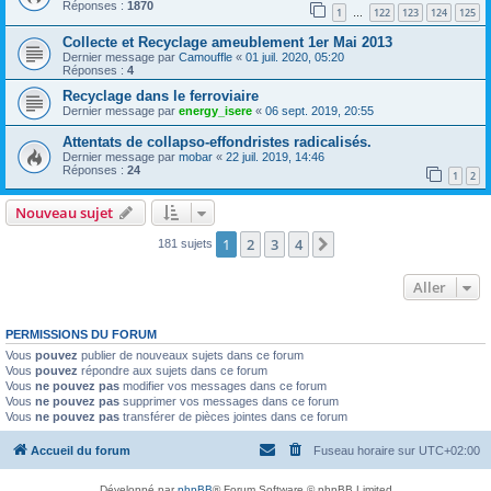
Réponses :
1870
1
122
123
124
125
…
Collecte et Recyclage ameublement 1er Mai 2013
Dernier message par
Camouffle
«
01 juil. 2020, 05:20
Réponses :
4
Recyclage dans le ferroviaire
Dernier message par
energy_isere
«
06 sept. 2019, 20:55
Attentats de collapso-effondristes radicalisés.
Dernier message par
mobar
«
22 juil. 2019, 14:46
Réponses :
24
1
2
Nouveau sujet
1
2
3
4
Suivant
181 sujets
Aller
PERMISSIONS DU FORUM
Vous
pouvez
publier de nouveaux sujets dans ce forum
Vous
pouvez
répondre aux sujets dans ce forum
Vous
ne pouvez pas
modifier vos messages dans ce forum
Vous
ne pouvez pas
supprimer vos messages dans ce forum
Vous
ne pouvez pas
transférer de pièces jointes dans ce forum
Accueil du forum
Fuseau horaire sur
UTC+02:00
Développé par
phpBB
® Forum Software © phpBB Limited