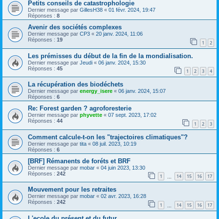
Petits conseils de catastrophologie
Dernier message par
GillesH38
«
01 févr. 2024, 19:47
Réponses :
8
Avenir des sociétés complexes
Dernier message par
CP3
«
20 janv. 2024, 11:06
Réponses :
19
1
2
Les prémisses du début de la fin de la mondialisation.
Dernier message par
Jeudi
«
06 janv. 2024, 15:30
Réponses :
45
1
2
3
4
La récupération des biodéchets
Dernier message par
energy_isere
«
06 janv. 2024, 15:07
Réponses :
6
Re: Forest garden ? agroforesterie
Dernier message par
phyvette
«
07 sept. 2023, 17:02
Réponses :
44
1
2
3
Comment calcule-t-on les "trajectoires climatiques"?
Dernier message par
tita
«
08 juil. 2023, 10:19
Réponses :
6
[BRF] Rémanents de foréts et BRF
Dernier message par
mobar
«
04 juin 2023, 13:30
Réponses :
242
1
14
15
16
17
…
Mouvement pour les retraites
Dernier message par
mobar
«
02 avr. 2023, 16:28
Réponses :
242
1
14
15
16
17
…
L'ecole du présent et du futur