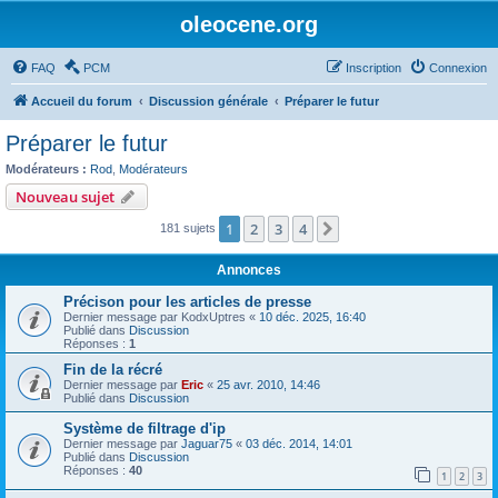
oleocene.org
FAQ
PCM
Inscription
Connexion
Accueil du forum
Discussion générale
Préparer le futur
Préparer le futur
Modérateurs :
Rod
,
Modérateurs
Nouveau sujet
1
2
3
4
Suivant
181 sujets
Annonces
Précison pour les articles de presse
Dernier message par
KodxUptres
«
10 déc. 2025, 16:40
Publié dans
Discussion
Réponses :
1
Fin de la récré
Dernier message par
Eric
«
25 avr. 2010, 14:46
Publié dans
Discussion
Système de filtrage d'ip
Dernier message par
Jaguar75
«
03 déc. 2014, 14:01
Publié dans
Discussion
Réponses :
40
1
2
3