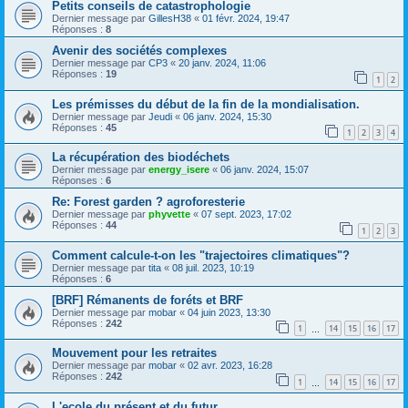
Petits conseils de catastrophologie
Dernier message par
GillesH38
«
01 févr. 2024, 19:47
Réponses :
8
Avenir des sociétés complexes
Dernier message par
CP3
«
20 janv. 2024, 11:06
Réponses :
19
1
2
Les prémisses du début de la fin de la mondialisation.
Dernier message par
Jeudi
«
06 janv. 2024, 15:30
Réponses :
45
1
2
3
4
La récupération des biodéchets
Dernier message par
energy_isere
«
06 janv. 2024, 15:07
Réponses :
6
Re: Forest garden ? agroforesterie
Dernier message par
phyvette
«
07 sept. 2023, 17:02
Réponses :
44
1
2
3
Comment calcule-t-on les "trajectoires climatiques"?
Dernier message par
tita
«
08 juil. 2023, 10:19
Réponses :
6
[BRF] Rémanents de foréts et BRF
Dernier message par
mobar
«
04 juin 2023, 13:30
Réponses :
242
1
14
15
16
17
…
Mouvement pour les retraites
Dernier message par
mobar
«
02 avr. 2023, 16:28
Réponses :
242
1
14
15
16
17
…
L'ecole du présent et du futur