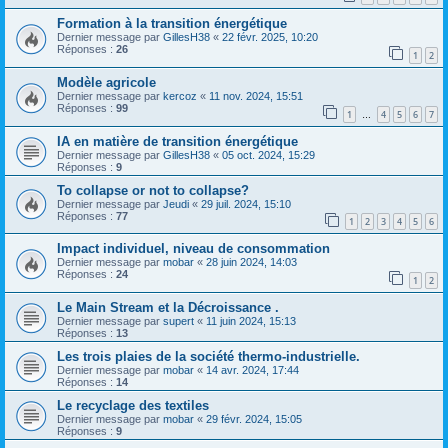
Formation à la transition énergétique
Dernier message par
GillesH38
«
22 févr. 2025, 10:20
Réponses :
26
1
2
Modèle agricole
Dernier message par
kercoz
«
11 nov. 2024, 15:51
Réponses :
99
1
4
5
6
7
…
IA en matière de transition énergétique
Dernier message par
GillesH38
«
05 oct. 2024, 15:29
Réponses :
9
To collapse or not to collapse?
Dernier message par
Jeudi
«
29 juil. 2024, 15:10
Réponses :
77
1
2
3
4
5
6
Impact individuel, niveau de consommation
Dernier message par
mobar
«
28 juin 2024, 14:03
Réponses :
24
1
2
Le Main Stream et la Décroissance .
Dernier message par
supert
«
11 juin 2024, 15:13
Réponses :
13
Les trois plaies de la société thermo-industrielle.
Dernier message par
mobar
«
14 avr. 2024, 17:44
Réponses :
14
Le recyclage des textiles
Dernier message par
mobar
«
29 févr. 2024, 15:05
Réponses :
9