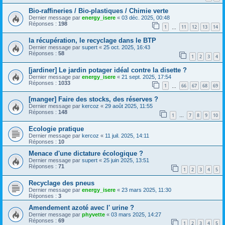
Bio-raffineries / Bio-plastiques / Chimie verte
Dernier message par
energy_isere
«
03 déc. 2025, 00:48
Réponses :
198
1
11
12
13
14
…
la récupération, le recyclage dans le BTP
Dernier message par
supert
«
25 oct. 2025, 16:43
Réponses :
58
1
2
3
4
[jardiner] Le jardin potager idéal contre la disette ?
Dernier message par
energy_isere
«
21 sept. 2025, 17:54
Réponses :
1033
1
66
67
68
69
…
[manger] Faire des stocks, des réserves ?
Dernier message par
kercoz
«
29 août 2025, 11:55
Réponses :
148
1
7
8
9
10
…
Ecologie pratique
Dernier message par
kercoz
«
11 juil. 2025, 14:11
Réponses :
10
Menace d'une dictature écologique ?
Dernier message par
supert
«
25 juin 2025, 13:51
Réponses :
71
1
2
3
4
5
Recyclage des pneus
Dernier message par
energy_isere
«
23 mars 2025, 11:30
Réponses :
3
Amendement azoté avec l' urine ?
Dernier message par
phyvette
«
03 mars 2025, 14:27
Réponses :
69
1
2
3
4
5