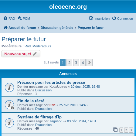
oleocene.org
FAQ
PCM
Inscription
Connexion
Accueil du forum
Discussion générale
Préparer le futur
Préparer le futur
Modérateurs :
Rod
,
Modérateurs
Nouveau sujet
1
2
3
4
Suivant
181 sujets
Annonces
Précison pour les articles de presse
Dernier message par
KodxUptres
«
10 déc. 2025, 16:40
Publié dans
Discussion
Réponses :
1
Fin de la récré
Dernier message par
Eric
«
25 avr. 2010, 14:46
Publié dans
Discussion
Système de filtrage d'ip
Dernier message par
Jaguar75
«
03 déc. 2014, 14:01
Publié dans
Discussion
Réponses :
40
1
2
3