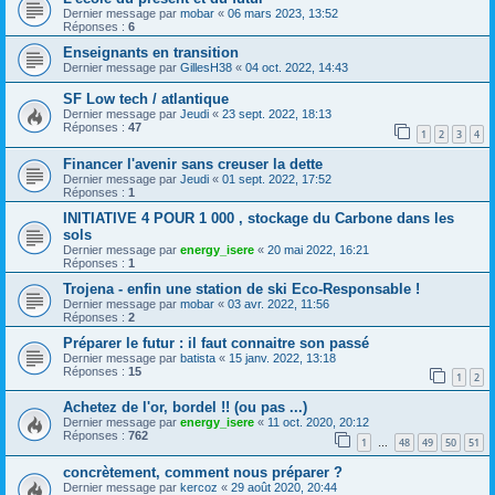
Dernier message par
mobar
«
06 mars 2023, 13:52
Réponses :
6
Enseignants en transition
Dernier message par
GillesH38
«
04 oct. 2022, 14:43
SF Low tech / atlantique
Dernier message par
Jeudi
«
23 sept. 2022, 18:13
Réponses :
47
1
2
3
4
Financer l'avenir sans creuser la dette
Dernier message par
Jeudi
«
01 sept. 2022, 17:52
Réponses :
1
INITIATIVE 4 POUR 1 000 , stockage du Carbone dans les
sols
Dernier message par
energy_isere
«
20 mai 2022, 16:21
Réponses :
1
Trojena - enfin une station de ski Eco-Responsable !
Dernier message par
mobar
«
03 avr. 2022, 11:56
Réponses :
2
Préparer le futur : il faut connaitre son passé
Dernier message par
batista
«
15 janv. 2022, 13:18
Réponses :
15
1
2
Achetez de l'or, bordel !! (ou pas ...)
Dernier message par
energy_isere
«
11 oct. 2020, 20:12
Réponses :
762
1
48
49
50
51
…
concrètement, comment nous préparer ?
Dernier message par
kercoz
«
29 août 2020, 20:44