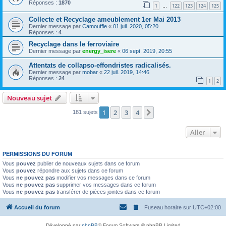
Réponses :
1870
1
122
123
124
125
…
Collecte et Recyclage ameublement 1er Mai 2013
Dernier message par
Camouffle
«
01 juil. 2020, 05:20
Réponses :
4
Recyclage dans le ferroviaire
Dernier message par
energy_isere
«
06 sept. 2019, 20:55
Attentats de collapso-effondristes radicalisés.
Dernier message par
mobar
«
22 juil. 2019, 14:46
Réponses :
24
1
2
Nouveau sujet
1
2
3
4
Suivant
181 sujets
Aller
PERMISSIONS DU FORUM
Vous
pouvez
publier de nouveaux sujets dans ce forum
Vous
pouvez
répondre aux sujets dans ce forum
Vous
ne pouvez pas
modifier vos messages dans ce forum
Vous
ne pouvez pas
supprimer vos messages dans ce forum
Vous
ne pouvez pas
transférer de pièces jointes dans ce forum
Accueil du forum
Fuseau horaire sur
UTC+02:00
Développé par
phpBB
® Forum Software © phpBB Limited