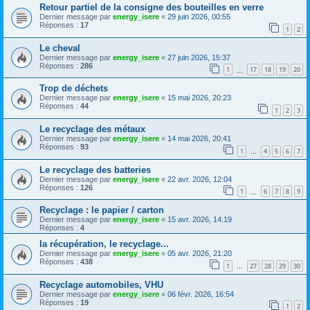
Retour partiel de la consigne des bouteilles en verre
Dernier message par
energy_isere
«
29 juin 2026, 00:55
Réponses :
17
1
2
Le cheval
Dernier message par
energy_isere
«
27 juin 2026, 15:37
Réponses :
286
1
17
18
19
20
…
Trop de déchets
Dernier message par
energy_isere
«
15 mai 2026, 20:23
Réponses :
44
1
2
3
Le recyclage des métaux
Dernier message par
energy_isere
«
14 mai 2026, 20:41
Réponses :
93
1
4
5
6
7
…
Le recyclage des batteries
Dernier message par
energy_isere
«
22 avr. 2026, 12:04
Réponses :
126
1
6
7
8
9
…
Recyclage : le papier / carton
Dernier message par
energy_isere
«
15 avr. 2026, 14:19
Réponses :
4
la récupération, le recyclage...
Dernier message par
energy_isere
«
05 avr. 2026, 21:20
Réponses :
438
1
27
28
29
30
…
Recyclage automobiles, VHU
Dernier message par
energy_isere
«
06 févr. 2026, 16:54
Réponses :
19
1
2