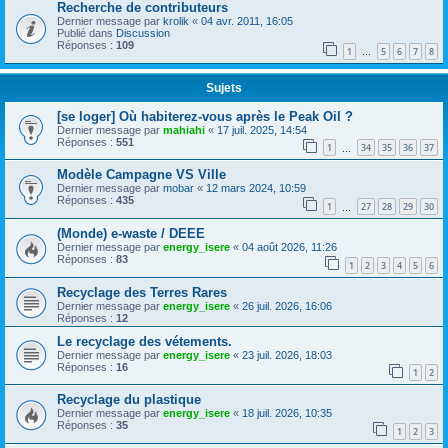
Recherche de contributeurs
Dernier message par
krolik
«
04 avr. 2011, 16:05
Publié dans
Discussion
Réponses :
109
1
5
6
7
8
…
Sujets
[se loger] Où habiterez-vous après le Peak Oil ?
Dernier message par
mahiahi
«
17 juil. 2025, 14:54
Réponses :
551
1
34
35
36
37
…
Modèle Campagne VS Ville
Dernier message par
mobar
«
12 mars 2024, 10:59
Réponses :
435
1
27
28
29
30
…
(Monde) e-waste / DEEE
Dernier message par
energy_isere
«
04 août 2026, 11:26
Réponses :
83
1
2
3
4
5
6
Recyclage des Terres Rares
Dernier message par
energy_isere
«
26 juil. 2026, 16:06
Réponses :
12
Le recyclage des vétements.
Dernier message par
energy_isere
«
23 juil. 2026, 18:03
Réponses :
16
1
2
Recyclage du plastique
Dernier message par
energy_isere
«
18 juil. 2026, 10:35
Réponses :
35
1
2
3