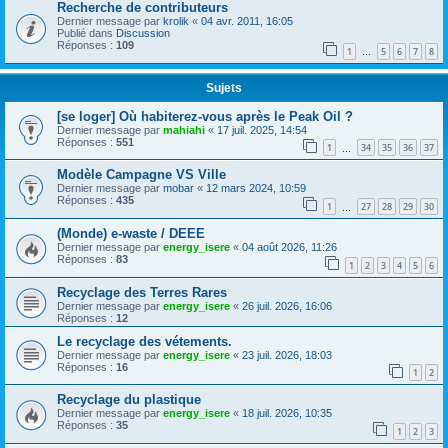
Recherche de contributeurs
Dernier message par
krolik
«
04 avr. 2011, 16:05
Publié dans
Discussion
Réponses :
109
1
5
6
7
8
…
Sujets
[se loger] Où habiterez-vous après le Peak Oil ?
Dernier message par
mahiahi
«
17 juil. 2025, 14:54
Réponses :
551
1
34
35
36
37
…
Modèle Campagne VS Ville
Dernier message par
mobar
«
12 mars 2024, 10:59
Réponses :
435
1
27
28
29
30
…
(Monde) e-waste / DEEE
Dernier message par
energy_isere
«
04 août 2026, 11:26
Réponses :
83
1
2
3
4
5
6
Recyclage des Terres Rares
Dernier message par
energy_isere
«
26 juil. 2026, 16:06
Réponses :
12
Le recyclage des vétements.
Dernier message par
energy_isere
«
23 juil. 2026, 18:03
Réponses :
16
1
2
Recyclage du plastique
Dernier message par
energy_isere
«
18 juil. 2026, 10:35
Réponses :
35
1
2
3