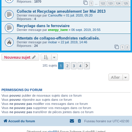
Réponses :
1870
1
122
123
124
125
…
Collecte et Recyclage ameublement 1er Mai 2013
Dernier message par
Camouffle
«
01 juil. 2020, 05:20
Réponses :
4
Recyclage dans le ferroviaire
Dernier message par
energy_isere
«
06 sept. 2019, 20:55
Attentats de collapso-effondristes radicalisés.
Dernier message par
mobar
«
22 juil. 2019, 14:46
Réponses :
24
1
2
Nouveau sujet
1
2
3
4
Suivant
181 sujets
Aller
PERMISSIONS DU FORUM
Vous
pouvez
publier de nouveaux sujets dans ce forum
Vous
pouvez
répondre aux sujets dans ce forum
Vous
ne pouvez pas
modifier vos messages dans ce forum
Vous
ne pouvez pas
supprimer vos messages dans ce forum
Vous
ne pouvez pas
transférer de pièces jointes dans ce forum
Accueil du forum
Fuseau horaire sur
UTC+02:00
Développé par
phpBB
® Forum Software © phpBB Limited