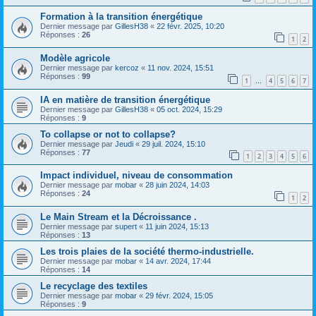
Formation à la transition énergétique
Dernier message par
GillesH38
«
22 févr. 2025, 10:20
Réponses :
26
1
2
Modèle agricole
Dernier message par
kercoz
«
11 nov. 2024, 15:51
Réponses :
99
1
4
5
6
7
…
IA en matière de transition énergétique
Dernier message par
GillesH38
«
05 oct. 2024, 15:29
Réponses :
9
To collapse or not to collapse?
Dernier message par
Jeudi
«
29 juil. 2024, 15:10
Réponses :
77
1
2
3
4
5
6
Impact individuel, niveau de consommation
Dernier message par
mobar
«
28 juin 2024, 14:03
Réponses :
24
1
2
Le Main Stream et la Décroissance .
Dernier message par
supert
«
11 juin 2024, 15:13
Réponses :
13
Les trois plaies de la société thermo-industrielle.
Dernier message par
mobar
«
14 avr. 2024, 17:44
Réponses :
14
Le recyclage des textiles
Dernier message par
mobar
«
29 févr. 2024, 15:05
Réponses :
9