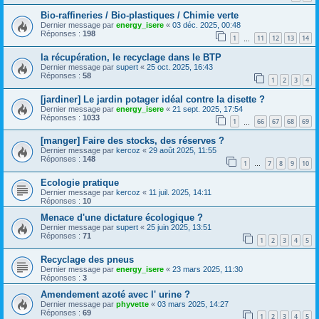
Bio-raffineries / Bio-plastiques / Chimie verte
Dernier message par
energy_isere
«
03 déc. 2025, 00:48
Réponses :
198
1
11
12
13
14
…
la récupération, le recyclage dans le BTP
Dernier message par
supert
«
25 oct. 2025, 16:43
Réponses :
58
1
2
3
4
[jardiner] Le jardin potager idéal contre la disette ?
Dernier message par
energy_isere
«
21 sept. 2025, 17:54
Réponses :
1033
1
66
67
68
69
…
[manger] Faire des stocks, des réserves ?
Dernier message par
kercoz
«
29 août 2025, 11:55
Réponses :
148
1
7
8
9
10
…
Ecologie pratique
Dernier message par
kercoz
«
11 juil. 2025, 14:11
Réponses :
10
Menace d'une dictature écologique ?
Dernier message par
supert
«
25 juin 2025, 13:51
Réponses :
71
1
2
3
4
5
Recyclage des pneus
Dernier message par
energy_isere
«
23 mars 2025, 11:30
Réponses :
3
Amendement azoté avec l' urine ?
Dernier message par
phyvette
«
03 mars 2025, 14:27
Réponses :
69
1
2
3
4
5