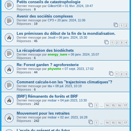
Petits conseils de catastrophologie
Dernier message par
GillesH38
«
01 févr. 2024, 19:47
Réponses :
8
Avenir des sociétés complexes
Dernier message par
CP3
«
20 janv. 2024, 11:06
Réponses :
19
1
2
Les prémisses du début de la fin de la mondialisation.
Dernier message par
Jeudi
«
06 janv. 2024, 15:30
Réponses :
45
1
2
3
4
La récupération des biodéchets
Dernier message par
energy_isere
«
06 janv. 2024, 15:07
Réponses :
6
Re: Forest garden ? agroforesterie
Dernier message par
phyvette
«
07 sept. 2023, 17:02
Réponses :
44
1
2
3
Comment calcule-t-on les "trajectoires climatiques"?
Dernier message par
tita
«
08 juil. 2023, 10:19
Réponses :
6
[BRF] Rémanents de foréts et BRF
Dernier message par
mobar
«
04 juin 2023, 13:30
Réponses :
242
1
14
15
16
17
…
Mouvement pour les retraites
Dernier message par
mobar
«
02 avr. 2023, 16:28
Réponses :
242
1
14
15
16
17
…
L'ecole du présent et du futur