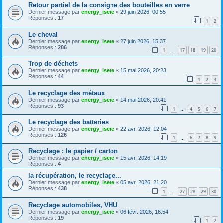
Retour partiel de la consigne des bouteilles en verre
Dernier message par
energy_isere
«
29 juin 2026, 00:55
Réponses :
17
1
2
Le cheval
Dernier message par
energy_isere
«
27 juin 2026, 15:37
Réponses :
286
1
17
18
19
20
…
Trop de déchets
Dernier message par
energy_isere
«
15 mai 2026, 20:23
Réponses :
44
1
2
3
Le recyclage des métaux
Dernier message par
energy_isere
«
14 mai 2026, 20:41
Réponses :
93
1
4
5
6
7
…
Le recyclage des batteries
Dernier message par
energy_isere
«
22 avr. 2026, 12:04
Réponses :
126
1
6
7
8
9
…
Recyclage : le papier / carton
Dernier message par
energy_isere
«
15 avr. 2026, 14:19
Réponses :
4
la récupération, le recyclage...
Dernier message par
energy_isere
«
05 avr. 2026, 21:20
Réponses :
438
1
27
28
29
30
…
Recyclage automobiles, VHU
Dernier message par
energy_isere
«
06 févr. 2026, 16:54
Réponses :
19
1
2