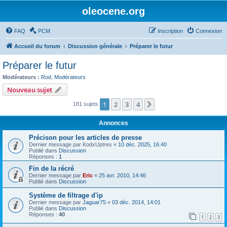
oleocene.org
FAQ
PCM
Inscription
Connexion
Accueil du forum
Discussion générale
Préparer le futur
Préparer le futur
Modérateurs :
Rod
,
Modérateurs
Nouveau sujet
1
2
3
4
Suivant
181 sujets
Annonces
Précison pour les articles de presse
Dernier message par
KodxUptres
«
10 déc. 2025, 16:40
Publié dans
Discussion
Réponses :
1
Fin de la récré
Dernier message par
Eric
«
25 avr. 2010, 14:46
Publié dans
Discussion
Système de filtrage d'ip
Dernier message par
Jaguar75
«
03 déc. 2014, 14:01
Publié dans
Discussion
Réponses :
40
1
2
3