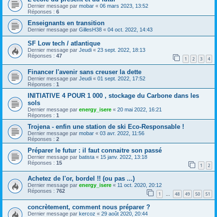
Dernier message par
mobar
«
06 mars 2023, 13:52
Réponses :
6
Enseignants en transition
Dernier message par
GillesH38
«
04 oct. 2022, 14:43
SF Low tech / atlantique
Dernier message par
Jeudi
«
23 sept. 2022, 18:13
Réponses :
47
1
2
3
4
Financer l'avenir sans creuser la dette
Dernier message par
Jeudi
«
01 sept. 2022, 17:52
Réponses :
1
INITIATIVE 4 POUR 1 000 , stockage du Carbone dans les
sols
Dernier message par
energy_isere
«
20 mai 2022, 16:21
Réponses :
1
Trojena - enfin une station de ski Eco-Responsable !
Dernier message par
mobar
«
03 avr. 2022, 11:56
Réponses :
2
Préparer le futur : il faut connaitre son passé
Dernier message par
batista
«
15 janv. 2022, 13:18
Réponses :
15
1
2
Achetez de l'or, bordel !! (ou pas ...)
Dernier message par
energy_isere
«
11 oct. 2020, 20:12
Réponses :
762
1
48
49
50
51
…
concrètement, comment nous préparer ?
Dernier message par
kercoz
«
29 août 2020, 20:44