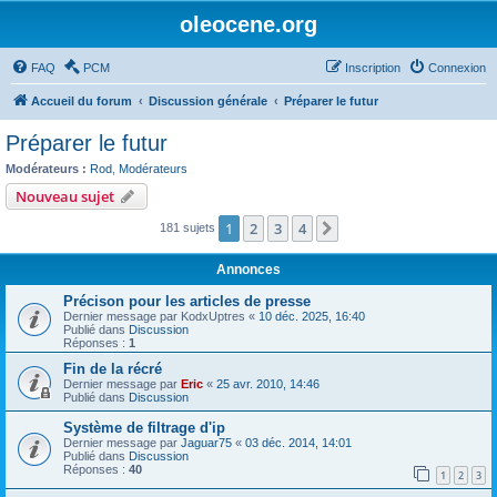
oleocene.org
FAQ
PCM
Inscription
Connexion
Accueil du forum
Discussion générale
Préparer le futur
Préparer le futur
Modérateurs :
Rod
,
Modérateurs
Nouveau sujet
1
2
3
4
Suivant
181 sujets
Annonces
Précison pour les articles de presse
Dernier message par
KodxUptres
«
10 déc. 2025, 16:40
Publié dans
Discussion
Réponses :
1
Fin de la récré
Dernier message par
Eric
«
25 avr. 2010, 14:46
Publié dans
Discussion
Système de filtrage d'ip
Dernier message par
Jaguar75
«
03 déc. 2014, 14:01
Publié dans
Discussion
Réponses :
40
1
2
3