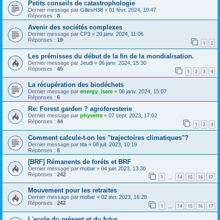
Petits conseils de catastrophologie
Dernier message par
GillesH38
«
01 févr. 2024, 19:47
Réponses :
8
Avenir des sociétés complexes
Dernier message par
CP3
«
20 janv. 2024, 11:06
Réponses :
19
1
2
Les prémisses du début de la fin de la mondialisation.
Dernier message par
Jeudi
«
06 janv. 2024, 15:30
Réponses :
45
1
2
3
4
La récupération des biodéchets
Dernier message par
energy_isere
«
06 janv. 2024, 15:07
Réponses :
6
Re: Forest garden ? agroforesterie
Dernier message par
phyvette
«
07 sept. 2023, 17:02
Réponses :
44
1
2
3
Comment calcule-t-on les "trajectoires climatiques"?
Dernier message par
tita
«
08 juil. 2023, 10:19
Réponses :
6
[BRF] Rémanents de foréts et BRF
Dernier message par
mobar
«
04 juin 2023, 13:30
Réponses :
242
1
14
15
16
17
…
Mouvement pour les retraites
Dernier message par
mobar
«
02 avr. 2023, 16:28
Réponses :
242
1
14
15
16
17
…
L'ecole du présent et du futur