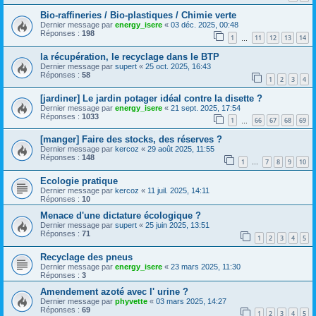
Bio-raffineries / Bio-plastiques / Chimie verte
Dernier message par
energy_isere
«
03 déc. 2025, 00:48
Réponses :
198
1
11
12
13
14
…
la récupération, le recyclage dans le BTP
Dernier message par
supert
«
25 oct. 2025, 16:43
Réponses :
58
1
2
3
4
[jardiner] Le jardin potager idéal contre la disette ?
Dernier message par
energy_isere
«
21 sept. 2025, 17:54
Réponses :
1033
1
66
67
68
69
…
[manger] Faire des stocks, des réserves ?
Dernier message par
kercoz
«
29 août 2025, 11:55
Réponses :
148
1
7
8
9
10
…
Ecologie pratique
Dernier message par
kercoz
«
11 juil. 2025, 14:11
Réponses :
10
Menace d'une dictature écologique ?
Dernier message par
supert
«
25 juin 2025, 13:51
Réponses :
71
1
2
3
4
5
Recyclage des pneus
Dernier message par
energy_isere
«
23 mars 2025, 11:30
Réponses :
3
Amendement azoté avec l' urine ?
Dernier message par
phyvette
«
03 mars 2025, 14:27
Réponses :
69
1
2
3
4
5