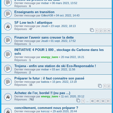
Dernier message par
mobar
«
06 mars 2023, 13:52
Réponses :
6
Enseignants en transition
Dernier message par
GillesH38
«
04 oct. 2022, 14:43
SF Low tech / atlantique
Dernier message par
Jeudi
«
23 sept. 2022, 18:13
Réponses :
47
1
2
3
4
Financer l'avenir sans creuser la dette
Dernier message par
Jeudi
«
01 sept. 2022, 17:52
Réponses :
1
INITIATIVE 4 POUR 1 000 , stockage du Carbone dans les
sols
Dernier message par
energy_isere
«
20 mai 2022, 16:21
Réponses :
1
Trojena - enfin une station de ski Eco-Responsable !
Dernier message par
mobar
«
03 avr. 2022, 11:56
Réponses :
2
Préparer le futur : il faut connaitre son passé
Dernier message par
batista
«
15 janv. 2022, 13:18
Réponses :
15
1
2
Achetez de l'or, bordel !! (ou pas ...)
Dernier message par
energy_isere
«
11 oct. 2020, 20:12
Réponses :
762
1
48
49
50
51
…
concrètement, comment nous préparer ?
Dernier message par
kercoz
«
29 août 2020, 20:44