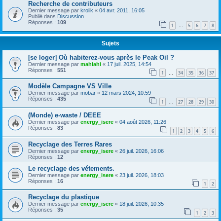
Recherche de contributeurs
Dernier message par
krolik
«
04 avr. 2011, 16:05
Publié dans
Discussion
Réponses :
109
1
5
6
7
8
…
Sujets
[se loger] Où habiterez-vous après le Peak Oil ?
Dernier message par
mahiahi
«
17 juil. 2025, 14:54
Réponses :
551
1
34
35
36
37
…
Modèle Campagne VS Ville
Dernier message par
mobar
«
12 mars 2024, 10:59
Réponses :
435
1
27
28
29
30
…
(Monde) e-waste / DEEE
Dernier message par
energy_isere
«
04 août 2026, 11:26
Réponses :
83
1
2
3
4
5
6
Recyclage des Terres Rares
Dernier message par
energy_isere
«
26 juil. 2026, 16:06
Réponses :
12
Le recyclage des vétements.
Dernier message par
energy_isere
«
23 juil. 2026, 18:03
Réponses :
16
1
2
Recyclage du plastique
Dernier message par
energy_isere
«
18 juil. 2026, 10:35
Réponses :
35
1
2
3