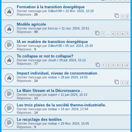
Formation à la transition énergétique
Dernier message par
GillesH38
«
22 févr. 2025, 10:20
Réponses :
26
1
2
Modèle agricole
Dernier message par
kercoz
«
11 nov. 2024, 15:51
Réponses :
99
1
4
5
6
7
…
IA en matière de transition énergétique
Dernier message par
GillesH38
«
05 oct. 2024, 15:29
Réponses :
9
To collapse or not to collapse?
Dernier message par
Jeudi
«
29 juil. 2024, 15:10
Réponses :
77
1
2
3
4
5
6
Impact individuel, niveau de consommation
Dernier message par
mobar
«
28 juin 2024, 14:03
Réponses :
24
1
2
Le Main Stream et la Décroissance .
Dernier message par
supert
«
11 juin 2024, 15:13
Réponses :
13
Les trois plaies de la société thermo-industrielle.
Dernier message par
mobar
«
14 avr. 2024, 17:44
Réponses :
14
Le recyclage des textiles
Dernier message par
mobar
«
29 févr. 2024, 15:05
Réponses :
9