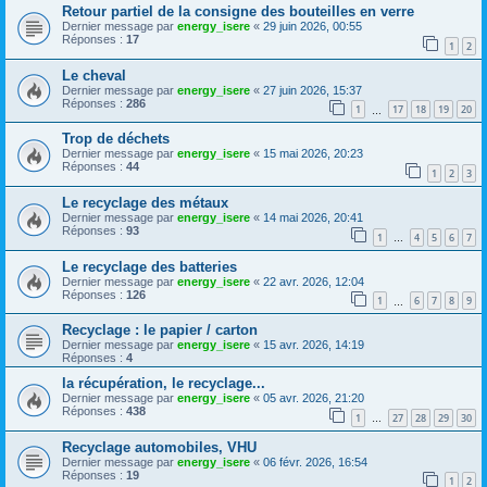
Retour partiel de la consigne des bouteilles en verre
Dernier message par
energy_isere
«
29 juin 2026, 00:55
Réponses :
17
1
2
Le cheval
Dernier message par
energy_isere
«
27 juin 2026, 15:37
Réponses :
286
1
17
18
19
20
…
Trop de déchets
Dernier message par
energy_isere
«
15 mai 2026, 20:23
Réponses :
44
1
2
3
Le recyclage des métaux
Dernier message par
energy_isere
«
14 mai 2026, 20:41
Réponses :
93
1
4
5
6
7
…
Le recyclage des batteries
Dernier message par
energy_isere
«
22 avr. 2026, 12:04
Réponses :
126
1
6
7
8
9
…
Recyclage : le papier / carton
Dernier message par
energy_isere
«
15 avr. 2026, 14:19
Réponses :
4
la récupération, le recyclage...
Dernier message par
energy_isere
«
05 avr. 2026, 21:20
Réponses :
438
1
27
28
29
30
…
Recyclage automobiles, VHU
Dernier message par
energy_isere
«
06 févr. 2026, 16:54
Réponses :
19
1
2