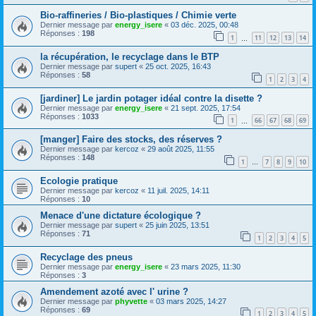
Bio-raffineries / Bio-plastiques / Chimie verte
Dernier message par
energy_isere
«
03 déc. 2025, 00:48
Réponses :
198
1
11
12
13
14
…
la récupération, le recyclage dans le BTP
Dernier message par
supert
«
25 oct. 2025, 16:43
Réponses :
58
1
2
3
4
[jardiner] Le jardin potager idéal contre la disette ?
Dernier message par
energy_isere
«
21 sept. 2025, 17:54
Réponses :
1033
1
66
67
68
69
…
[manger] Faire des stocks, des réserves ?
Dernier message par
kercoz
«
29 août 2025, 11:55
Réponses :
148
1
7
8
9
10
…
Ecologie pratique
Dernier message par
kercoz
«
11 juil. 2025, 14:11
Réponses :
10
Menace d'une dictature écologique ?
Dernier message par
supert
«
25 juin 2025, 13:51
Réponses :
71
1
2
3
4
5
Recyclage des pneus
Dernier message par
energy_isere
«
23 mars 2025, 11:30
Réponses :
3
Amendement azoté avec l' urine ?
Dernier message par
phyvette
«
03 mars 2025, 14:27
Réponses :
69
1
2
3
4
5