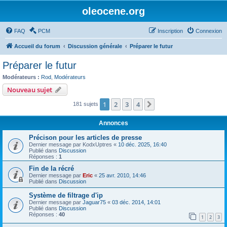
oleocene.org
FAQ
PCM
Inscription
Connexion
Accueil du forum
Discussion générale
Préparer le futur
Préparer le futur
Modérateurs :
Rod
,
Modérateurs
Nouveau sujet
1
2
3
4
Suivant
181 sujets
Annonces
Précison pour les articles de presse
Dernier message par
KodxUptres
«
10 déc. 2025, 16:40
Publié dans
Discussion
Réponses :
1
Fin de la récré
Dernier message par
Eric
«
25 avr. 2010, 14:46
Publié dans
Discussion
Système de filtrage d'ip
Dernier message par
Jaguar75
«
03 déc. 2014, 14:01
Publié dans
Discussion
Réponses :
40
1
2
3