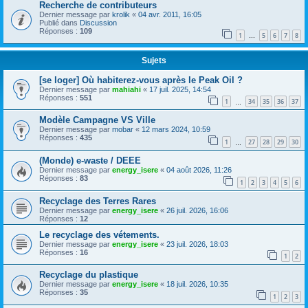
Recherche de contributeurs
Dernier message par
krolik
«
04 avr. 2011, 16:05
Publié dans
Discussion
Réponses :
109
1
5
6
7
8
…
Sujets
[se loger] Où habiterez-vous après le Peak Oil ?
Dernier message par
mahiahi
«
17 juil. 2025, 14:54
Réponses :
551
1
34
35
36
37
…
Modèle Campagne VS Ville
Dernier message par
mobar
«
12 mars 2024, 10:59
Réponses :
435
1
27
28
29
30
…
(Monde) e-waste / DEEE
Dernier message par
energy_isere
«
04 août 2026, 11:26
Réponses :
83
1
2
3
4
5
6
Recyclage des Terres Rares
Dernier message par
energy_isere
«
26 juil. 2026, 16:06
Réponses :
12
Le recyclage des vétements.
Dernier message par
energy_isere
«
23 juil. 2026, 18:03
Réponses :
16
1
2
Recyclage du plastique
Dernier message par
energy_isere
«
18 juil. 2026, 10:35
Réponses :
35
1
2
3