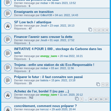
Dernier message par
mobar
«
06 mars 2023, 13:52
Réponses :
6
Enseignants en transition
Dernier message par
GillesH38
«
04 oct. 2022, 14:43
SF Low tech / atlantique
Dernier message par
Jeudi
«
23 sept. 2022, 18:13
Réponses :
47
1
2
3
4
Financer l'avenir sans creuser la dette
Dernier message par
Jeudi
«
01 sept. 2022, 17:52
Réponses :
1
INITIATIVE 4 POUR 1 000 , stockage du Carbone dans les
sols
Dernier message par
energy_isere
«
20 mai 2022, 16:21
Réponses :
1
Trojena - enfin une station de ski Eco-Responsable !
Dernier message par
mobar
«
03 avr. 2022, 11:56
Réponses :
2
Préparer le futur : il faut connaitre son passé
Dernier message par
batista
«
15 janv. 2022, 13:18
Réponses :
15
1
2
Achetez de l'or, bordel !! (ou pas ...)
Dernier message par
energy_isere
«
11 oct. 2020, 20:12
Réponses :
762
1
48
49
50
51
…
concrètement, comment nous préparer ?
Dernier message par
kercoz
«
29 août 2020, 20:44