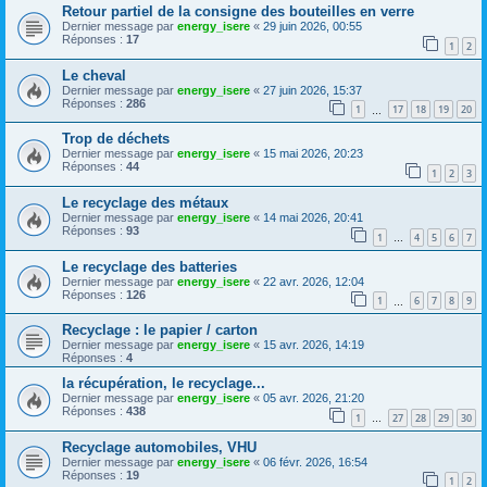
Retour partiel de la consigne des bouteilles en verre
Dernier message par
energy_isere
«
29 juin 2026, 00:55
Réponses :
17
1
2
Le cheval
Dernier message par
energy_isere
«
27 juin 2026, 15:37
Réponses :
286
1
17
18
19
20
…
Trop de déchets
Dernier message par
energy_isere
«
15 mai 2026, 20:23
Réponses :
44
1
2
3
Le recyclage des métaux
Dernier message par
energy_isere
«
14 mai 2026, 20:41
Réponses :
93
1
4
5
6
7
…
Le recyclage des batteries
Dernier message par
energy_isere
«
22 avr. 2026, 12:04
Réponses :
126
1
6
7
8
9
…
Recyclage : le papier / carton
Dernier message par
energy_isere
«
15 avr. 2026, 14:19
Réponses :
4
la récupération, le recyclage...
Dernier message par
energy_isere
«
05 avr. 2026, 21:20
Réponses :
438
1
27
28
29
30
…
Recyclage automobiles, VHU
Dernier message par
energy_isere
«
06 févr. 2026, 16:54
Réponses :
19
1
2