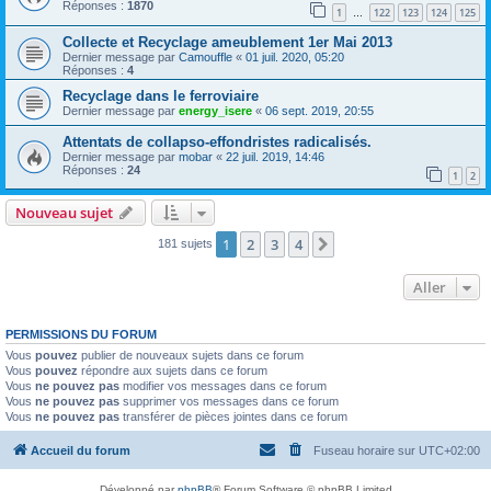
Réponses :
1870
1
122
123
124
125
…
Collecte et Recyclage ameublement 1er Mai 2013
Dernier message par
Camouffle
«
01 juil. 2020, 05:20
Réponses :
4
Recyclage dans le ferroviaire
Dernier message par
energy_isere
«
06 sept. 2019, 20:55
Attentats de collapso-effondristes radicalisés.
Dernier message par
mobar
«
22 juil. 2019, 14:46
Réponses :
24
1
2
Nouveau sujet
1
2
3
4
Suivant
181 sujets
Aller
PERMISSIONS DU FORUM
Vous
pouvez
publier de nouveaux sujets dans ce forum
Vous
pouvez
répondre aux sujets dans ce forum
Vous
ne pouvez pas
modifier vos messages dans ce forum
Vous
ne pouvez pas
supprimer vos messages dans ce forum
Vous
ne pouvez pas
transférer de pièces jointes dans ce forum
Accueil du forum
Fuseau horaire sur
UTC+02:00
Développé par
phpBB
® Forum Software © phpBB Limited