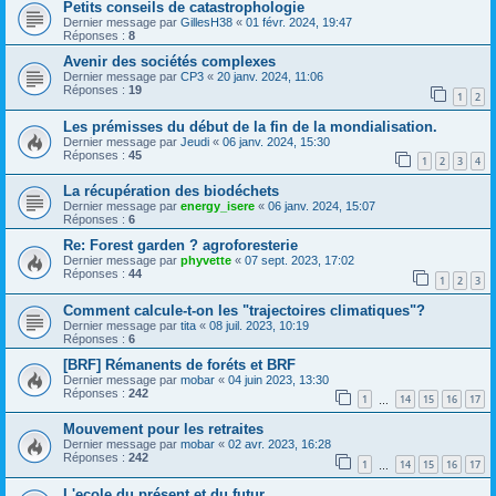
Petits conseils de catastrophologie
Dernier message par
GillesH38
«
01 févr. 2024, 19:47
Réponses :
8
Avenir des sociétés complexes
Dernier message par
CP3
«
20 janv. 2024, 11:06
Réponses :
19
1
2
Les prémisses du début de la fin de la mondialisation.
Dernier message par
Jeudi
«
06 janv. 2024, 15:30
Réponses :
45
1
2
3
4
La récupération des biodéchets
Dernier message par
energy_isere
«
06 janv. 2024, 15:07
Réponses :
6
Re: Forest garden ? agroforesterie
Dernier message par
phyvette
«
07 sept. 2023, 17:02
Réponses :
44
1
2
3
Comment calcule-t-on les "trajectoires climatiques"?
Dernier message par
tita
«
08 juil. 2023, 10:19
Réponses :
6
[BRF] Rémanents de foréts et BRF
Dernier message par
mobar
«
04 juin 2023, 13:30
Réponses :
242
1
14
15
16
17
…
Mouvement pour les retraites
Dernier message par
mobar
«
02 avr. 2023, 16:28
Réponses :
242
1
14
15
16
17
…
L'ecole du présent et du futur