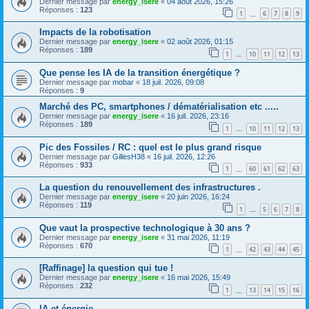
Dernier message par
energy_isere
«
04 août 2026, 15:26
Réponses :
123
1
6
7
8
9
…
Impacts de la robotisation
Dernier message par
energy_isere
«
02 août 2026, 01:15
Réponses :
189
1
10
11
12
13
…
Que pense les IA de la transition énergétique ?
Dernier message par
mobar
«
18 juil. 2026, 09:08
Réponses :
9
Marché des PC, smartphones / dématérialisation etc .....
Dernier message par
energy_isere
«
16 juil. 2026, 23:16
Réponses :
189
1
10
11
12
13
…
Pic des Fossiles / RC : quel est le plus grand risque
Dernier message par
GillesH38
«
16 juil. 2026, 12:26
Réponses :
933
1
60
61
62
63
…
La question du renouvellement des infrastructures .
Dernier message par
energy_isere
«
20 juin 2026, 16:24
Réponses :
119
1
5
6
7
8
…
Que vaut la prospective technologique à 30 ans ?
Dernier message par
energy_isere
«
31 mai 2026, 11:19
Réponses :
670
1
42
43
44
45
…
[Raffinage] la question qui tue !
Dernier message par
energy_isere
«
16 mai 2026, 15:49
Réponses :
232
1
13
14
15
16
…
IA et énergie