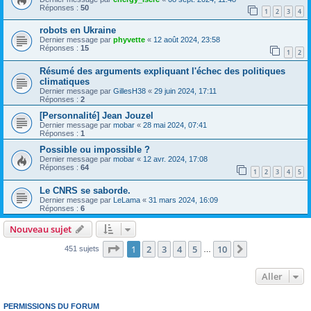
Réponses :
50
1
2
3
4
robots en Ukraine
Dernier message par
phyvette
«
12 août 2024, 23:58
Réponses :
15
1
2
Résumé des arguments expliquant l'échec des politiques
climatiques
Dernier message par
GillesH38
«
29 juin 2024, 17:11
Réponses :
2
[Personnalité] Jean Jouzel
Dernier message par
mobar
«
28 mai 2024, 07:41
Réponses :
1
Possible ou impossible ?
Dernier message par
mobar
«
12 avr. 2024, 17:08
Réponses :
64
1
2
3
4
5
Le CNRS se saborde.
Dernier message par
LeLama
«
31 mars 2024, 16:09
Réponses :
6
Nouveau sujet
Page
1
sur
10
1
2
3
4
5
10
Suivant
451 sujets
…
Aller
PERMISSIONS DU FORUM