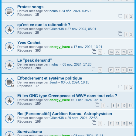
Protest songs
Dernier message par
nemo
«
24 déc. 2024, 03:59
Réponses :
15
1
2
qu'est ce que la rationalité ?
Dernier message par
GillesH38
«
27 nov. 2024, 05:01
Réponses :
28
1
2
Yves Cochet.
Dernier message par
energy_isere
«
17 nov. 2024, 13:21
Réponses :
393
1
24
25
26
27
…
Le "peak demand"
Dernier message par
mobar
«
05 nov. 2024, 17:28
Réponses :
200
1
11
12
13
14
…
Effondrement et système politique
Dernier message par
Jeudi
«
03 oct. 2024, 18:15
Réponses :
17
1
2
Et les ONG type Greenpeace et WWF dans tout cela ?
Dernier message par
energy_isere
«
01 oct. 2024, 20:14
Réponses :
150
1
8
9
10
11
…
Re: [Personnalité] Aurélien Barrau, Astrophysicien
Dernier message par
GillesH38
«
29 sept. 2024, 22:55
Réponses :
196
1
11
12
13
14
…
Survivalisme
Dernier message par
energy_isere
«
08 sept. 2024, 11:48