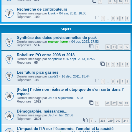
1
8
9
10
11
…
Recherche de contributeurs
Dernier message par
krolik
«
04 avr. 2011, 16:05
Réponses :
109
1
5
6
7
8
…
Sujets
Synthèse des dates prévisionnelles de peak
Dernier message par
energy_isere
«
04 oct. 2023, 17:53
Réponses :
514
1
32
33
34
35
…
Robelius: PO entre 2008 et 2018
Dernier message par
sceptique
«
26 sept. 2013, 16:56
Réponses :
65
1
2
3
4
5
Les futurs pics gaziers
Dernier message par
xavdr3
«
16 déc. 2011, 15:44
Réponses :
110
1
5
6
7
8
…
[Futur] l' idée non réaliste et utopique de s'en sortir dans l'
espace.
Dernier message par
Jeuf
«
Aujourd’hui, 15:28
Réponses :
1022
1
66
67
68
69
…
Démographie, naissances...
Dernier message par
Jeuf
«
Hier, 22:56
Réponses :
3601
1
238
239
240
241
…
L'impact de l'IA sur l'économie, l'emploi et la société