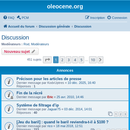
oleocene.org
FAQ
PCM
Inscription
Connexion
Accueil du forum
Discussion générale
Discussion
Discussion
Modérateurs :
Rod
,
Modérateurs
Nouveau sujet
Page
1
sur
10
1
2
3
4
5
10
Suivant
451 sujets
…
Annonces
Précison pour les articles de presse
Dernier message par
KodxUptres
«
10 déc. 2025, 16:40
Réponses :
1
Fin de la récré
Dernier message par
Eric
«
25 avr. 2010, 14:46
Système de filtrage d'ip
Dernier message par
Jaguar75
«
03 déc. 2014, 14:01
Réponses :
40
1
2
3
[Jeu du baril] : quand le baril reviendra-t-il à $100 ?
Dernier message par
rico
«
18 mai 2018, 12:51
Réponses :
153