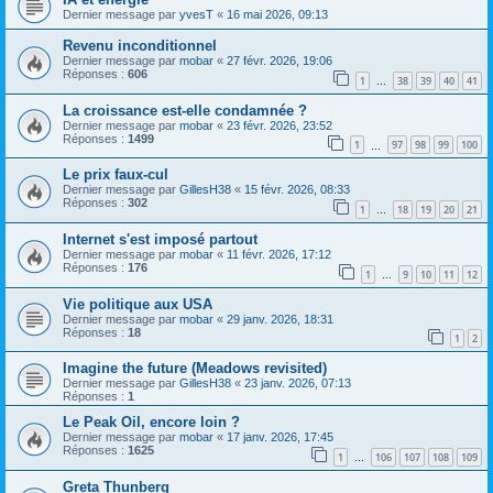
Dernier message par
yvesT
«
16 mai 2026, 09:13
Revenu inconditionnel
Dernier message par
mobar
«
27 févr. 2026, 19:06
Réponses :
606
1
38
39
40
41
…
La croissance est-elle condamnée ?
Dernier message par
mobar
«
23 févr. 2026, 23:52
Réponses :
1499
1
97
98
99
100
…
Le prix faux-cul
Dernier message par
GillesH38
«
15 févr. 2026, 08:33
Réponses :
302
1
18
19
20
21
…
Internet s'est imposé partout
Dernier message par
mobar
«
11 févr. 2026, 17:12
Réponses :
176
1
9
10
11
12
…
Vie politique aux USA
Dernier message par
mobar
«
29 janv. 2026, 18:31
Réponses :
18
1
2
Imagine the future (Meadows revisited)
Dernier message par
GillesH38
«
23 janv. 2026, 07:13
Réponses :
1
Le Peak Oil, encore loin ?
Dernier message par
mobar
«
17 janv. 2026, 17:45
Réponses :
1625
1
106
107
108
109
…
Greta Thunberg