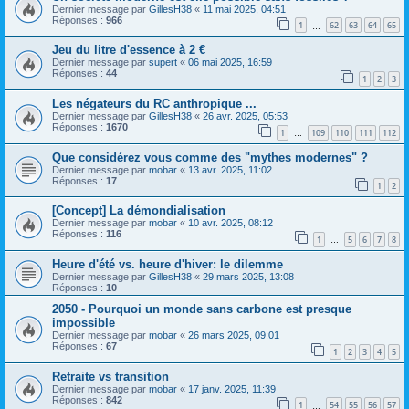
Dernier message par
GillesH38
«
11 mai 2025, 04:51
Réponses :
966
1
62
63
64
65
…
Jeu du litre d'essence à 2 €
Dernier message par
supert
«
06 mai 2025, 16:59
Réponses :
44
1
2
3
Les négateurs du RC anthropique ...
Dernier message par
GillesH38
«
26 avr. 2025, 05:53
Réponses :
1670
1
109
110
111
112
…
Que considérez vous comme des "mythes modernes" ?
Dernier message par
mobar
«
13 avr. 2025, 11:02
Réponses :
17
1
2
[Concept] La démondialisation
Dernier message par
mobar
«
10 avr. 2025, 08:12
Réponses :
116
1
5
6
7
8
…
Heure d'été vs. heure d'hiver: le dilemme
Dernier message par
GillesH38
«
29 mars 2025, 13:08
Réponses :
10
2050 - Pourquoi un monde sans carbone est presque
impossible
Dernier message par
mobar
«
26 mars 2025, 09:01
Réponses :
67
1
2
3
4
5
Retraite vs transition
Dernier message par
mobar
«
17 janv. 2025, 11:39
Réponses :
842
1
54
55
56
57
…