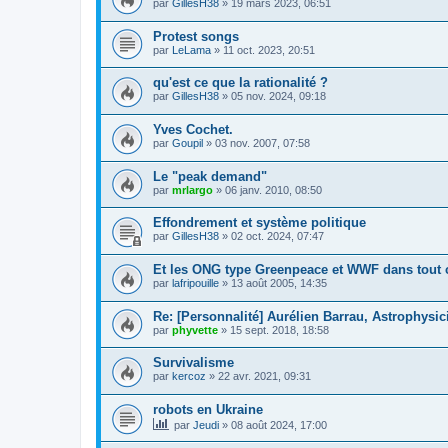
par
GillesH38
»
19 mars 2023, 06:51
Protest songs
par
LeLama
»
11 oct. 2023, 20:51
qu'est ce que la rationalité ?
par
GillesH38
»
05 nov. 2024, 09:18
Yves Cochet.
par
Goupil
»
03 nov. 2007, 07:58
Le "peak demand"
par
mrlargo
»
06 janv. 2010, 08:50
Effondrement et système politique
par
GillesH38
»
02 oct. 2024, 07:47
Et les ONG type Greenpeace et WWF dans tout 
par
lafripouille
»
13 août 2005, 14:35
Re: [Personnalité] Aurélien Barrau, Astrophysic
par
phyvette
»
15 sept. 2018, 18:58
Survivalisme
par
kercoz
»
22 avr. 2021, 09:31
robots en Ukraine
par
Jeudi
»
08 août 2024, 17:00