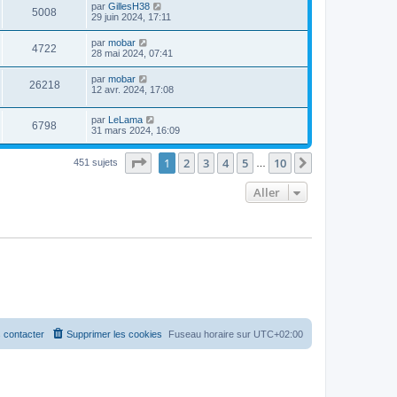
par
GillesH38
5008
29 juin 2024, 17:11
par
mobar
4722
28 mai 2024, 07:41
par
mobar
26218
12 avr. 2024, 17:08
par
LeLama
6798
31 mars 2024, 16:09
Page
1
sur
10
1
2
3
4
5
10
Suivant
451 sujets
…
Aller
 contacter
Supprimer les cookies
Fuseau horaire sur
UTC+02:00