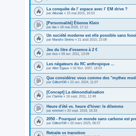
La conquéte de l' espace avec l' EM drive ?
par
Alturiak
»
15 mai 2015, 16:53
[Personnalité] Étienne Klein
par
tita
»
28 mai 2025, 17:12
Un société moderne est elle possible sans fossi
par
Mandro Sinimo
»
21 août 2010, 23:08
Jeu du litre d'essence à 2 €
par
rico
»
09 avr. 2011, 13:09
Les négateurs du RC anthropique ...
par
Alter Egaux
»
02 févr. 2007, 18:03
Que considérez vous comme des "mythes mod
par
GillesH38
»
22 oct. 2024, 11:07
[Concept] La démondialisation
par
Clarkie
»
16 sept. 2011, 12:48
Heure d'été vs. heure d'hiver: le dilemme
par
emmort
»
20 sept. 2018, 16:33
2050 - Pourquoi un monde sans carbone est pr
par
GillesH38
»
20 mars 2025, 06:57
Retraite vs transition