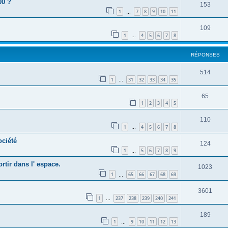
00 ?
153
1
7
8
9
10
11
…
109
1
4
5
6
7
8
…
RÉPONSES
514
1
31
32
33
34
35
…
65
1
2
3
4
5
110
1
4
5
6
7
8
…
ociété
124
1
5
6
7
8
9
…
ortir dans l' espace.
1023
1
65
66
67
68
69
…
3601
1
237
238
239
240
241
…
189
1
9
10
11
12
13
…