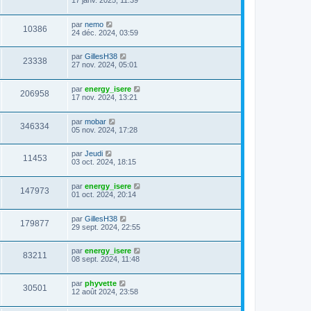
17 janv. 2025, 11:39
par
nemo
10386
24 déc. 2024, 03:59
par
GillesH38
23338
27 nov. 2024, 05:01
par
energy_isere
206958
17 nov. 2024, 13:21
par
mobar
346334
05 nov. 2024, 17:28
par
Jeudi
11453
03 oct. 2024, 18:15
par
energy_isere
147973
01 oct. 2024, 20:14
par
GillesH38
179877
29 sept. 2024, 22:55
par
energy_isere
83211
08 sept. 2024, 11:48
par
phyvette
30501
12 août 2024, 23:58