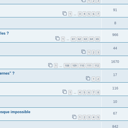
1
2
3
91
1
3
4
5
6
7
…
8
les ?
966
1
61
62
63
64
65
…
44
1
2
3
1670
1
108
109
110
111
112
…
ernes" ?
17
1
2
116
1
4
5
6
7
8
…
10
esque impossible
67
1
2
3
4
5
842