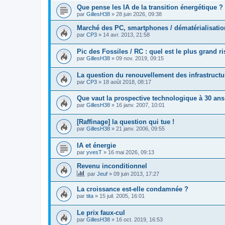
Que pense les IA de la transition énergétique ?
par
GillesH38
»
28 juin 2026, 09:38
Marché des PC, smartphones / dématérialisation 
par
CP3
»
14 avr. 2013, 21:58
Pic des Fossiles / RC : quel est le plus grand r
par
GillesH38
»
09 nov. 2019, 09:15
La question du renouvellement des infrastructu
par
CP3
»
18 août 2018, 08:17
Que vaut la prospective technologique à 30 ans
par
GillesH38
»
16 janv. 2007, 10:01
[Raffinage] la question qui tue !
par
GillesH38
»
21 janv. 2006, 09:55
IA et énergie
par
yvesT
»
16 mai 2026, 09:13
Revenu inconditionnel
par
Jeuf
»
09 juin 2013, 17:27
La croissance est-elle condamnée ?
par
tita
»
15 juil. 2005, 16:01
Le prix faux-cul
par
GillesH38
»
16 oct. 2019, 16:53