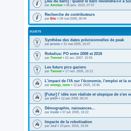
[Jeu du baril] : quand le baril reviendra-t-il à $1
par
Aerobar
»
06 janv. 2010, 07:57
Recherche de contributeurs
par
Eric
»
09 mai 2008, 00:44
SUJETS
Synthèse des dates prévisionnelles de peak
par
jerome
»
31 mai 2005, 16:47
Robelius: PO entre 2008 et 2018
par
Tiennel
»
01 avr. 2007, 15:55
Les futurs pics gaziers
par
Tiennel
»
17 nov. 2005, 10:12
L'impact de l'IA sur l'économie, l'emploi et la s
par
energy_isere
»
12 juil. 2025, 10:46
[Futur] l' idée non réaliste et utopique de s'en s
par
jml34
»
12 juin 2008, 06:24
Démographie, naissances...
par
Inside
»
07 juil. 2005, 16:22
Impacts de la robotisation
par
Jeuf
»
23 janv. 2016, 19:34