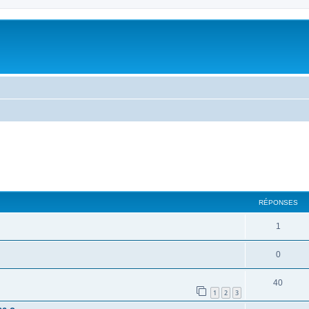
RÉPONSES
1
0
40
1
2
3