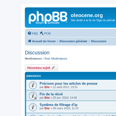
oleocene.org
Site dédié à la fin de l'âge du pétrole
FAQ
PCM
Accueil du forum
Discussion générale
Discussion
Discussion
Modérateurs :
Rod
,
Modérateurs
Nouveau sujet
ANNONCES
Précison pour les articles de presse
par
Eric
»
12 août 2012, 15:51
Fin de la récré
par
Eric
»
25 avr. 2010, 14:46
Système de filtrage d'ip
par
Eric
»
06 mars 2010, 11:23