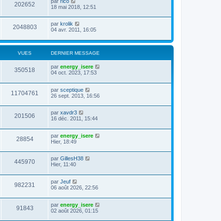
par
rico
202652
18 mai 2018, 12:51
par
krolik
2048803
04 avr. 2011, 16:05
VUES
DERNIER MESSAGE
par
energy_isere
350518
04 oct. 2023, 17:53
par
sceptique
11704761
26 sept. 2013, 16:56
par
xavdr3
201506
16 déc. 2011, 15:44
par
energy_isere
28854
Hier, 18:49
par
GillesH38
445970
Hier, 11:40
par
Jeuf
982231
06 août 2026, 22:56
par
energy_isere
91843
02 août 2026, 01:15