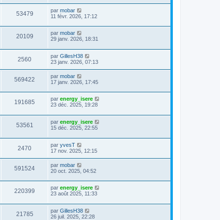
par
mobar
53479
11 févr. 2026, 17:12
par
mobar
20109
29 janv. 2026, 18:31
par
GillesH38
2560
23 janv. 2026, 07:13
par
mobar
569422
17 janv. 2026, 17:45
par
energy_isere
191685
23 déc. 2025, 19:28
par
energy_isere
53561
15 déc. 2025, 22:55
par
yvesT
2470
17 nov. 2025, 12:15
par
mobar
591524
20 oct. 2025, 04:52
par
energy_isere
220399
23 août 2025, 11:33
par
GillesH38
21785
26 juil. 2025, 22:28