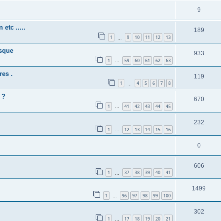
9
etc .....
189
1
9
10
11
12
13
…
isque
933
1
59
60
61
62
63
…
res .
119
1
4
5
6
7
8
…
 ?
670
1
41
42
43
44
45
…
232
1
12
13
14
15
16
…
0
606
1
37
38
39
40
41
…
1499
1
96
97
98
99
100
…
302
1
17
18
19
20
21
…