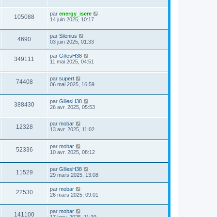
par
energy_isere
105088
14 juin 2025, 10:17
par
Silenius
4690
03 juin 2025, 01:33
par
GillesH38
349111
11 mai 2025, 04:51
par
supert
74408
06 mai 2025, 16:59
par
GillesH38
388430
26 avr. 2025, 05:53
par
mobar
12328
13 avr. 2025, 11:02
par
mobar
52336
10 avr. 2025, 08:12
par
GillesH38
11529
29 mars 2025, 13:08
par
mobar
22530
26 mars 2025, 09:01
par
mobar
141100