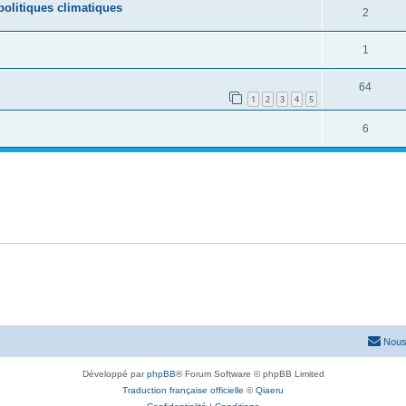
olitiques climatiques
2
1
64
1
2
3
4
5
6
Nous
Développé par
phpBB
® Forum Software © phpBB Limited
Traduction française officielle
©
Qiaeru