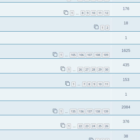
176
1
8
9
10
11
12
…
18
1
2
1
1625
1
105
106
107
108
109
…
435
1
26
27
28
29
30
…
153
1
7
8
9
10
11
…
1
2084
1
135
136
137
138
139
…
376
1
22
23
24
25
26
…
38