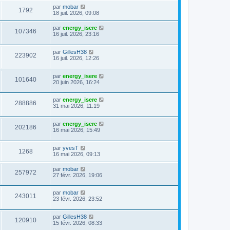
par
mobar
1792
18 juil. 2026, 09:08
par
energy_isere
107346
16 juil. 2026, 23:16
par
GillesH38
223902
16 juil. 2026, 12:26
par
energy_isere
101640
20 juin 2026, 16:24
par
energy_isere
288886
31 mai 2026, 11:19
par
energy_isere
202186
16 mai 2026, 15:49
par
yvesT
1268
16 mai 2026, 09:13
par
mobar
257972
27 févr. 2026, 19:06
par
mobar
243011
23 févr. 2026, 23:52
par
GillesH38
120910
15 févr. 2026, 08:33