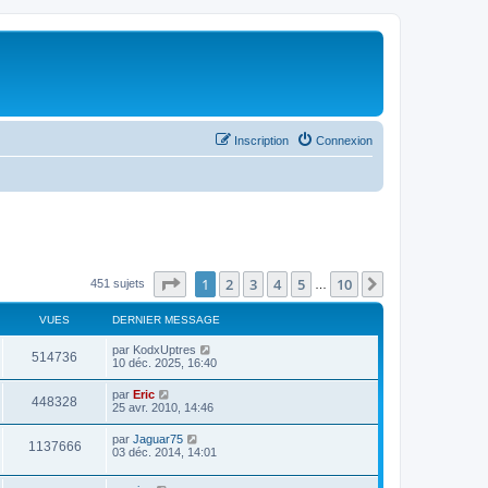
Inscription
Connexion
Page
1
sur
10
1
2
3
4
5
10
Suivant
451 sujets
…
VUES
DERNIER MESSAGE
par
KodxUptres
514736
10 déc. 2025, 16:40
par
Eric
448328
25 avr. 2010, 14:46
par
Jaguar75
1137666
03 déc. 2014, 14:01