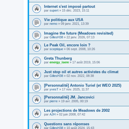
Internet s'est imposé partout
par
supert
»
15 déc. 2023, 15:11
Vie politique aux USA
par
nemo
»
09 janv. 2021, 13:39
Imagine the future (Meadows revisited)
par
GillesH38
»
22 janv. 2026, 07:13
Le Peak Oil, encore loin ?
par
sceptique
»
06 sept. 2008, 10:26
Greta Thunberg
par
energy_isere
»
17 août 2019, 15:06
Just stop oil et autres activistes du climat
par
GillesH38
»
02 nov. 2022, 08:38
[Personnalité] Antonio Turiel (et WEO 2025)
par
yvesT
»
17 nov. 2025, 11:37
[Personnalité] JM. Jancovici
par
pierre
»
19 avr. 2005, 00:19
Les projections de Meadows de 2002
par
AJH
»
02 juin 2008, 07:42
Questions sans réponses
par
GillesH38
»
10 août 2024, 15:43