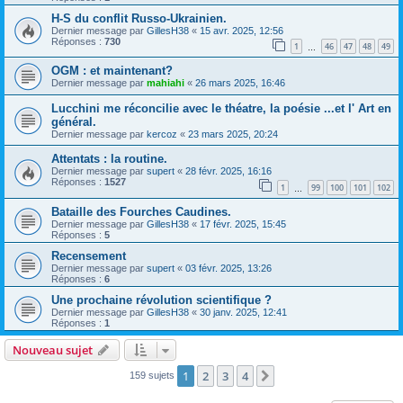
H-S du conflit Russo-Ukrainien.
Dernier message par
GillesH38
«
15 avr. 2025, 12:56
Réponses :
730
1
46
47
48
49
…
OGM : et maintenant?
Dernier message par
mahiahi
«
26 mars 2025, 16:46
Lucchini me réconcilie avec le théatre, la poésie ...et l' Art en
général.
Dernier message par
kercoz
«
23 mars 2025, 20:24
Attentats : la routine.
Dernier message par
supert
«
28 févr. 2025, 16:16
Réponses :
1527
1
99
100
101
102
…
Bataille des Fourches Caudines.
Dernier message par
GillesH38
«
17 févr. 2025, 15:45
Réponses :
5
Recensement
Dernier message par
supert
«
03 févr. 2025, 13:26
Réponses :
6
Une prochaine révolution scientifique ?
Dernier message par
GillesH38
«
30 janv. 2025, 12:41
Réponses :
1
Nouveau sujet
1
2
3
4
Suivant
159 sujets