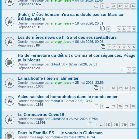
Dernier message par
energy_isere
«
04 juil. 2026, 11:48
Réponses :
657
1
41
42
43
44
…
[Futur] L' être humain n'ira sans doute pas sur Mars au
XXIème siècle
Dernier message par
energy_isere
«
18 juin 2026, 20:31
Réponses :
116
1
5
6
7
8
…
Les dernières news de l' ISS et des ses ravitailleurs
Dernier message par
energy_isere
«
06 juin 2026, 00:08
Réponses :
86
1
2
3
4
5
6
HS de Fermeture du détroit d'Ormuz et conséquences. Péage
puis blocus.
Dernier message par
GillesH38
«
02 juin 2026, 07:31
Réponses :
20
1
2
La malbouffe / bien s' alimenter
Dernier message par
energy_isere
«
25 mai 2026, 23:56
Réponses :
1033
1
66
67
68
69
…
Actes racistes et homophobes dans le monde entier
Dernier message par
mobar
«
12 mai 2026, 13:47
Réponses :
1159
1
75
76
77
78
…
Le Coronavirus Covid19
Dernier message par
GillesH38
«
26 avr. 2026, 07:54
Réponses :
11244
1
747
748
749
750
…
Dans la Famille PS.... je voudrais Gluksman
Dernier message par
mobar
«
29 mars 2026, 18:34