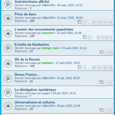
Antisémitisme affiché
Dernier message par
GillesH38
«
18 sept. 2025, 21:02
Réponses :
3
Prise de becs
Dernier message par
GillesH38
«
10 sept. 2025, 19:03
Réponses :
269
1
15
16
17
18
…
L'avenir des mouvements populistes
Dernier message par
phyvette
«
23 août 2025, 22:56
Réponses :
129
1
6
7
8
9
…
Echelle de Kardashev
Dernier message par
energy_isere
«
23 août 2025, 16:11
Réponses :
23
1
2
HS de la Russie
Dernier message par
mahiahi
«
17 août 2025, 19:07
Réponses :
193
1
10
11
12
13
…
Douce France...
Dernier message par
GillesH38
«
10 juil. 2025, 05:57
Réponses :
21
1
2
La dénégation symétrique
Dernier message par
supert
«
03 juil. 2025, 14:31
Réponses :
7
Universalisme et cultures
Dernier message par
GillesH38
«
30 juin 2025, 11:39
Réponses :
29
1
2