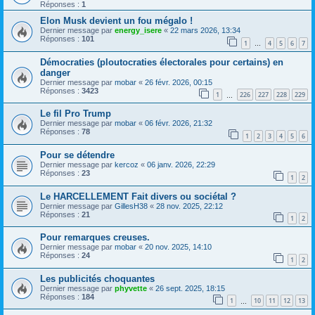
Réponses :
1
Elon Musk devient un fou mégalo !
Dernier message par
energy_isere
«
22 mars 2026, 13:34
Réponses :
101
1
4
5
6
7
…
Démocraties (ploutocraties électorales pour certains) en
danger
Dernier message par
mobar
«
26 févr. 2026, 00:15
Réponses :
3423
1
226
227
228
229
…
Le fil Pro Trump
Dernier message par
mobar
«
06 févr. 2026, 21:32
Réponses :
78
1
2
3
4
5
6
Pour se détendre
Dernier message par
kercoz
«
06 janv. 2026, 22:29
Réponses :
23
1
2
Le HARCELLEMENT Fait divers ou sociétal ?
Dernier message par
GillesH38
«
28 nov. 2025, 22:12
Réponses :
21
1
2
Pour remarques creuses.
Dernier message par
mobar
«
20 nov. 2025, 14:10
Réponses :
24
1
2
Les publicités choquantes
Dernier message par
phyvette
«
26 sept. 2025, 18:15
Réponses :
184
1
10
11
12
13
…