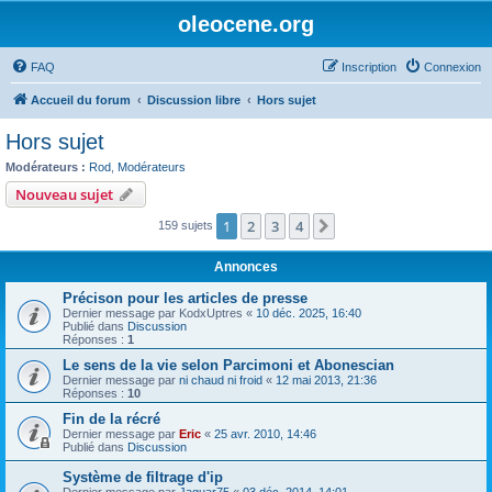
oleocene.org
FAQ
Inscription
Connexion
Accueil du forum
Discussion libre
Hors sujet
Hors sujet
Modérateurs :
Rod
,
Modérateurs
Nouveau sujet
1
2
3
4
Suivant
159 sujets
Annonces
Précison pour les articles de presse
Dernier message par
KodxUptres
«
10 déc. 2025, 16:40
Publié dans
Discussion
Réponses :
1
Le sens de la vie selon Parcimoni et Abonescian
Dernier message par
ni chaud ni froid
«
12 mai 2013, 21:36
Réponses :
10
Fin de la récré
Dernier message par
Eric
«
25 avr. 2010, 14:46
Publié dans
Discussion
Système de filtrage d'ip
Dernier message par
Jaguar75
«
03 déc. 2014, 14:01