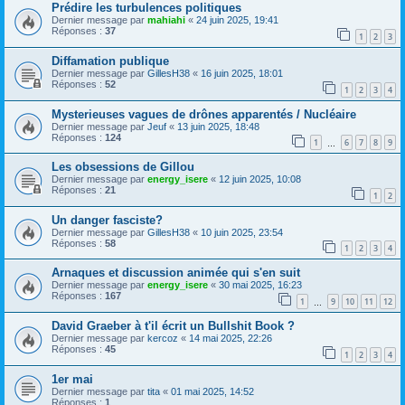
Prédire les turbulences politiques
Dernier message par
mahiahi
«
24 juin 2025, 19:41
Réponses :
37
1
2
3
Diffamation publique
Dernier message par
GillesH38
«
16 juin 2025, 18:01
Réponses :
52
1
2
3
4
Mysterieuses vagues de drônes apparentés / Nucléaire
Dernier message par
Jeuf
«
13 juin 2025, 18:48
Réponses :
124
1
6
7
8
9
…
Les obsessions de Gillou
Dernier message par
energy_isere
«
12 juin 2025, 10:08
Réponses :
21
1
2
Un danger fasciste?
Dernier message par
GillesH38
«
10 juin 2025, 23:54
Réponses :
58
1
2
3
4
Arnaques et discussion animée qui s'en suit
Dernier message par
energy_isere
«
30 mai 2025, 16:23
Réponses :
167
1
9
10
11
12
…
David Graeber à t'il écrit un Bullshit Book ?
Dernier message par
kercoz
«
14 mai 2025, 22:26
Réponses :
45
1
2
3
4
1er mai
Dernier message par
tita
«
01 mai 2025, 14:52
Réponses :
1