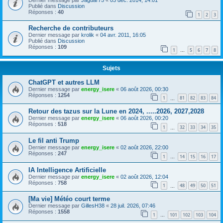
Publié dans
Discussion
Réponses :
40
1
2
3
Recherche de contributeurs
Dernier message par
krolik
«
04 avr. 2011, 16:05
Publié dans
Discussion
Réponses :
109
1
5
6
7
8
…
Sujets
ChatGPT et autres LLM
Dernier message par
energy_isere
«
06 août 2026, 00:30
Réponses :
1254
1
81
82
83
84
…
Retour des tazus sur la Lune en 2024, .....2026, 2027,2028
Dernier message par
energy_isere
«
06 août 2026, 00:20
Réponses :
518
1
32
33
34
35
…
Le fil anti Trump
Dernier message par
energy_isere
«
02 août 2026, 22:00
Réponses :
247
1
14
15
16
17
…
IA Intelligence Artificielle
Dernier message par
energy_isere
«
02 août 2026, 12:04
Réponses :
758
1
48
49
50
51
…
[Ma vie] Météo court terme
Dernier message par
GillesH38
«
28 juil. 2026, 07:46
Réponses :
1558
1
101
102
103
104
…