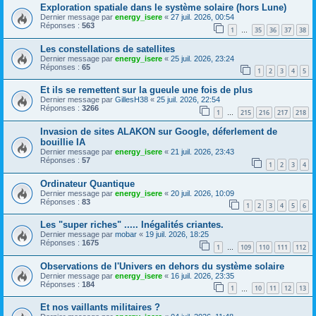
Exploration spatiale dans le système solaire (hors Lune)
Dernier message par
energy_isere
«
27 juil. 2026, 00:54
Réponses :
563
1
35
36
37
38
…
Les constellations de satellites
Dernier message par
energy_isere
«
25 juil. 2026, 23:24
Réponses :
65
1
2
3
4
5
Et ils se remettent sur la gueule une fois de plus
Dernier message par
GillesH38
«
25 juil. 2026, 22:54
Réponses :
3266
1
215
216
217
218
…
Invasion de sites ALAKON sur Google, déferlement de
bouillie IA
Dernier message par
energy_isere
«
21 juil. 2026, 23:43
Réponses :
57
1
2
3
4
Ordinateur Quantique
Dernier message par
energy_isere
«
20 juil. 2026, 10:09
Réponses :
83
1
2
3
4
5
6
Les "super riches" ..... Inégalités criantes.
Dernier message par
mobar
«
19 juil. 2026, 18:25
Réponses :
1675
1
109
110
111
112
…
Observations de l'Univers en dehors du système solaire
Dernier message par
energy_isere
«
16 juil. 2026, 23:35
Réponses :
184
1
10
11
12
13
…
Et nos vaillants militaires ?