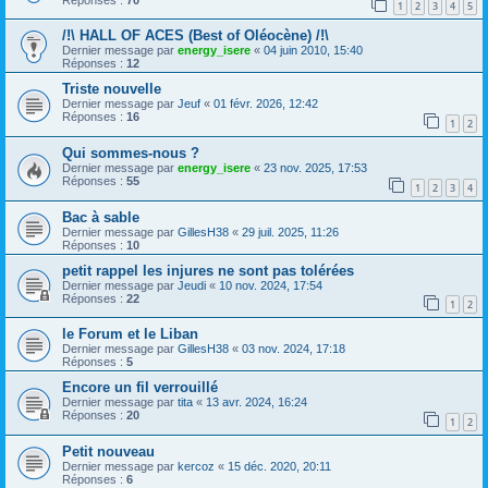
1
2
3
4
5
/!\ HALL OF ACES (Best of Oléocène) /!\
Dernier message par
energy_isere
«
04 juin 2010, 15:40
Réponses :
12
Triste nouvelle
Dernier message par
Jeuf
«
01 févr. 2026, 12:42
Réponses :
16
1
2
Qui sommes-nous ?
Dernier message par
energy_isere
«
23 nov. 2025, 17:53
Réponses :
55
1
2
3
4
Bac à sable
Dernier message par
GillesH38
«
29 juil. 2025, 11:26
Réponses :
10
petit rappel les injures ne sont pas tolérées
Dernier message par
Jeudi
«
10 nov. 2024, 17:54
Réponses :
22
1
2
le Forum et le Liban
Dernier message par
GillesH38
«
03 nov. 2024, 17:18
Réponses :
5
Encore un fil verrouillé
Dernier message par
tita
«
13 avr. 2024, 16:24
Réponses :
20
1
2
Petit nouveau
Dernier message par
kercoz
«
15 déc. 2020, 20:11
Réponses :
6