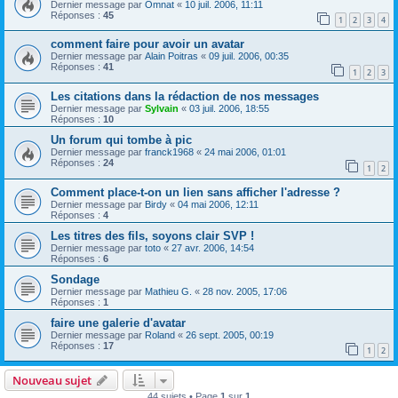
Dernier message par
Omnat
«
10 juil. 2006, 11:11
Réponses :
45
1
2
3
4
comment faire pour avoir un avatar
Dernier message par
Alain Poitras
«
09 juil. 2006, 00:35
Réponses :
41
1
2
3
Les citations dans la rédaction de nos messages
Dernier message par
Sylvain
«
03 juil. 2006, 18:55
Réponses :
10
Un forum qui tombe à pic
Dernier message par
franck1968
«
24 mai 2006, 01:01
Réponses :
24
1
2
Comment place-t-on un lien sans afficher l'adresse ?
Dernier message par
Birdy
«
04 mai 2006, 12:11
Réponses :
4
Les titres des fils, soyons clair SVP !
Dernier message par
toto
«
27 avr. 2006, 14:54
Réponses :
6
Sondage
Dernier message par
Mathieu G.
«
28 nov. 2005, 17:06
Réponses :
1
faire une galerie d'avatar
Dernier message par
Roland
«
26 sept. 2005, 00:19
Réponses :
17
1
2
Nouveau sujet
44 sujets • Page
1
sur
1