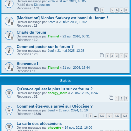
Dernier message par
krolik
«
04 avr. 2011, 16:05
Publié dans
Discussion
Réponses :
109
1
5
6
7
8
…
[Modération] Nicolas Sarkozy est banni du forum !
Dernier message par
Krom
«
25 févr. 2008, 19:02
Réponses :
11
Charte du forum
Dernier message par
Tiennel
«
22 avr. 2010, 08:31
Réponses :
10
Comment poster sur le forum ?
Dernier message par
Jeuf
«
21 mai 2025, 13:25
Réponses :
70
1
2
3
4
5
Bienvenue !
Dernier message par
Tiennel
«
21 oct. 2006, 16:44
Réponses :
1
Sujets
Qu'est-ce qui est le plus lu sur ce forum ?
Dernier message par
energy_isere
«
29 nov. 2025, 15:47
Réponses :
32
1
2
3
Comment êtes-vous arrivé sur Oléocène ?
Dernier message par
Jeudi
«
13 sept. 2024, 15:10
Réponses :
1836
1
120
121
122
123
…
La carte des oléocèniens
Dernier message par
phyvette
«
14 nov. 2011, 16:00
Réponses :
70