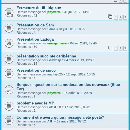
1
2
Fermeture du fil litigieux
Dernier message par
phyvette
«
31 juil. 2017, 14:10
Réponses :
42
1
2
3
Présentation de Sam
Dernier message par
Sam1
«
01 juil. 2016, 10:25
Réponses :
4
Presentation Ladoga
Dernier message par
energy_isere
«
04 juin 2013, 12:46
Réponses :
30
1
2
3
présentation succinte caribéenne
Dernier message par
Galliwasp
«
04 mars 2013, 19:30
Réponses :
14
Présentation de snico
Dernier message par
matthieu25
«
12 sept. 2012, 10:35
Réponses :
3
Bonjour - question sur la moderation des nouveaux (Blue
Car)
Dernier message par
phyvette
«
14 août 2012, 20:59
Réponses :
7
probleme avec le MP
Dernier message par
GillesH38
«
17 juin 2012, 09:01
Réponses :
2
Comment etre averti qu'un message a été posté?
Dernier message par
AJH
«
17 mars 2010, 07:52
Réponses :
8