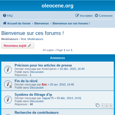
oleocene.org
FAQ
Inscription
Connexion
Accueil du forum
Bienvenue
Bienvenue sur ces forums !
Bienvenue sur ces forums !
Modérateurs :
Rod
,
Modérateurs
Nouveau sujet
44 sujets • Page
1
sur
1
Annonces
Précison pour les articles de presse
Dernier message par
KodxUptres
«
10 déc. 2025, 16:40
Publié dans
Discussion
Réponses :
1
Fin de la récré
Dernier message par
Eric
«
25 avr. 2010, 14:46
Publié dans
Discussion
Système de filtrage d'ip
Dernier message par
Jaguar75
«
03 déc. 2014, 14:01
Publié dans
Discussion
Réponses :
40
1
2
3
Recherche de contributeurs