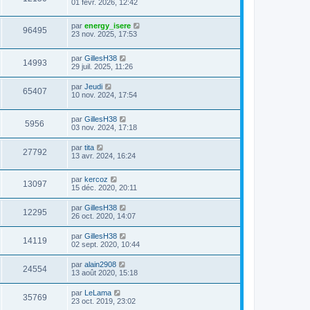
01 févr. 2026, 12:42
par
energy_isere
96495
23 nov. 2025, 17:53
par
GillesH38
14993
29 juil. 2025, 11:26
par
Jeudi
65407
10 nov. 2024, 17:54
par
GillesH38
5956
03 nov. 2024, 17:18
par
tita
27792
13 avr. 2024, 16:24
par
kercoz
13097
15 déc. 2020, 20:11
par
GillesH38
12295
26 oct. 2020, 14:07
par
GillesH38
14119
02 sept. 2020, 10:44
par
alain2908
24554
13 août 2020, 15:18
par
LeLama
35769
23 oct. 2019, 23:02