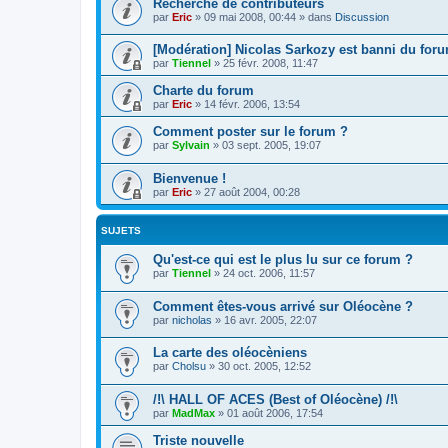
Recherche de contributeurs
par
Eric
»
09 mai 2008, 00:44
» dans
Discussion
[Modération] Nicolas Sarkozy est banni du foru
par
Tiennel
»
25 févr. 2008, 11:47
Charte du forum
par
Eric
»
14 févr. 2006, 13:54
Comment poster sur le forum ?
par
Sylvain
»
03 sept. 2005, 19:07
Bienvenue !
par
Eric
»
27 août 2004, 00:28
SUJETS
Qu'est-ce qui est le plus lu sur ce forum ?
par
Tiennel
»
24 oct. 2006, 11:57
Comment êtes-vous arrivé sur Oléocène ?
par
nicholas
»
16 avr. 2005, 22:07
La carte des oléocèniens
par
Cholsu
»
30 oct. 2005, 12:52
/!\ HALL OF ACES (Best of Oléocène) /!\
par
MadMax
»
01 août 2006, 17:54
Triste nouvelle