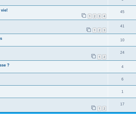
 vie!
45
1
2
3
4
41
1
2
3
es
10
24
1
2
sse ?
4
6
1
17
1
2