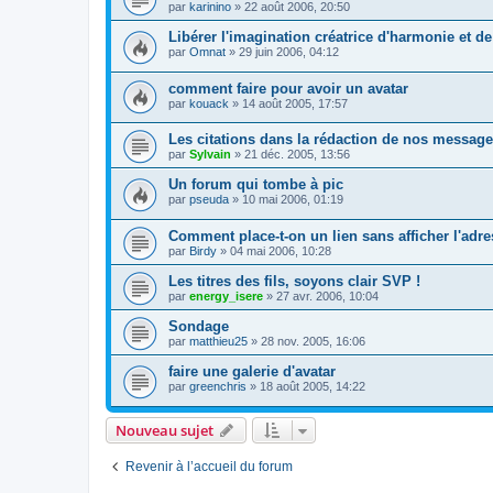
par
karinino
»
22 août 2006, 20:50
Libérer l'imagination créatrice d'harmonie et de
par
Omnat
»
29 juin 2006, 04:12
comment faire pour avoir un avatar
par
kouack
»
14 août 2005, 17:57
Les citations dans la rédaction de nos messag
par
Sylvain
»
21 déc. 2005, 13:56
Un forum qui tombe à pic
par
pseuda
»
10 mai 2006, 01:19
Comment place-t-on un lien sans afficher l'adre
par
Birdy
»
04 mai 2006, 10:28
Les titres des fils, soyons clair SVP !
par
energy_isere
»
27 avr. 2006, 10:04
Sondage
par
matthieu25
»
28 nov. 2005, 16:06
faire une galerie d'avatar
par
greenchris
»
18 août 2005, 14:22
Nouveau sujet
Revenir à l’accueil du forum