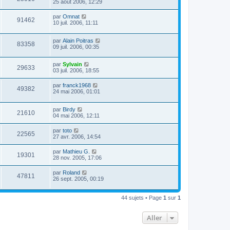
25 août 2006, 12:29
par
Omnat
91462
10 juil. 2006, 11:11
par
Alain Poitras
83358
09 juil. 2006, 00:35
par
Sylvain
29633
03 juil. 2006, 18:55
par
franck1968
49382
24 mai 2006, 01:01
par
Birdy
21610
04 mai 2006, 12:11
par
toto
22565
27 avr. 2006, 14:54
par
Mathieu G.
19301
28 nov. 2005, 17:06
par
Roland
47811
26 sept. 2005, 00:19
44 sujets • Page
1
sur
1
Aller