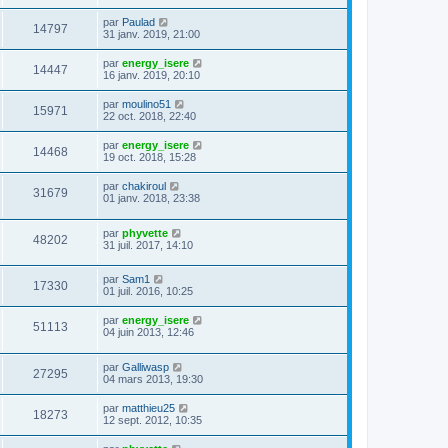
par
Paulad
14797
31 janv. 2019, 21:00
par
energy_isere
14447
16 janv. 2019, 20:10
par
moulino51
15971
22 oct. 2018, 22:40
par
energy_isere
14468
19 oct. 2018, 15:28
par
chakiroul
31679
01 janv. 2018, 23:38
par
phyvette
48202
31 juil. 2017, 14:10
par
Sam1
17330
01 juil. 2016, 10:25
par
energy_isere
51113
04 juin 2013, 12:46
par
Galliwasp
27295
04 mars 2013, 19:30
par
matthieu25
18273
12 sept. 2012, 10:35