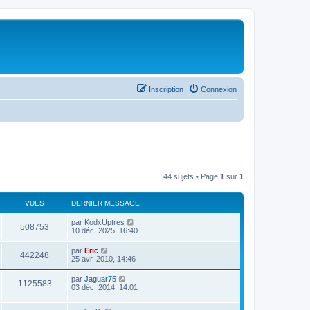
Inscription
Connexion
44 sujets • Page
1
sur
1
VUES
DERNIER MESSAGE
par
KodxUptres
508753
10 déc. 2025, 16:40
par
Eric
442248
25 avr. 2010, 14:46
par
Jaguar75
1125583
03 déc. 2014, 14:01