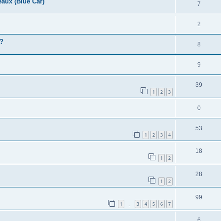
eaux (Blue Car)
7
2
é?
8
9
39
1
2
3
0
53
1
2
3
4
18
1
2
28
1
2
99
1
3
4
5
6
7
…
6