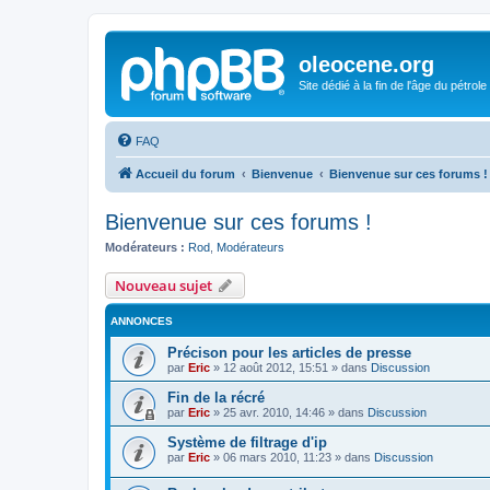
oleocene.org
Site dédié à la fin de l'âge du pétrole
FAQ
Accueil du forum
Bienvenue
Bienvenue sur ces forums !
Bienvenue sur ces forums !
Modérateurs :
Rod
,
Modérateurs
Nouveau sujet
ANNONCES
Précison pour les articles de presse
par
Eric
»
12 août 2012, 15:51
» dans
Discussion
Fin de la récré
par
Eric
»
25 avr. 2010, 14:46
» dans
Discussion
Système de filtrage d'ip
par
Eric
»
06 mars 2010, 11:23
» dans
Discussion