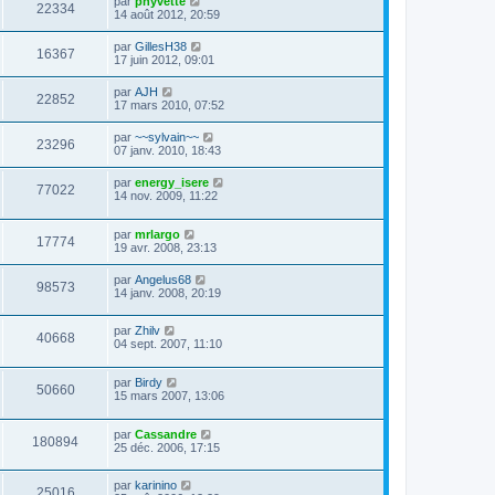
par
phyvette
22334
14 août 2012, 20:59
par
GillesH38
16367
17 juin 2012, 09:01
par
AJH
22852
17 mars 2010, 07:52
par
~~sylvain~~
23296
07 janv. 2010, 18:43
par
energy_isere
77022
14 nov. 2009, 11:22
par
mrlargo
17774
19 avr. 2008, 23:13
par
Angelus68
98573
14 janv. 2008, 20:19
par
Zhilv
40668
04 sept. 2007, 11:10
par
Birdy
50660
15 mars 2007, 13:06
par
Cassandre
180894
25 déc. 2006, 17:15
par
karinino
25016