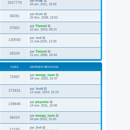
par
krolik
2027770
04 avr. 2011, 16:05
par
Krom
38281
25 févr. 2008, 19:02
par
Tiennel
37002
22 avr. 2010, 08:31
par
Jeuf
130500
21 mai 2025, 13:25
par
Tiennel
28334
21 oct. 2006, 16:44
VUES
DERNIER MESSAGE
par
energy_isere
72097
29 nov. 2025, 15:47
par
Jeudi
372831
13 sept. 2024, 15:10
par
phyvette
139846
14 nov. 2011, 16:00
par
energy_isere
36410
04 juin 2010, 15:40
par
Jeuf
12150