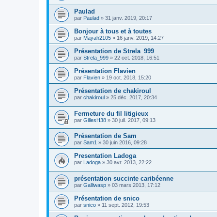
Paulad
par
Paulad
»
31 janv. 2019, 20:17
Bonjour à tous et à toutes
par
Mayah2105
»
16 janv. 2019, 14:27
Présentation de Strela_999
par
Strela_999
»
22 oct. 2018, 16:51
Présentation Flavien
par
Flavien
»
19 oct. 2018, 15:20
Présentation de chakiroul
par
chakiroul
»
25 déc. 2017, 20:34
Fermeture du fil litigieux
par
GillesH38
»
30 juil. 2017, 09:13
Présentation de Sam
par
Sam1
»
30 juin 2016, 09:28
Presentation Ladoga
par
Ladoga
»
30 avr. 2013, 22:22
présentation succinte caribéenne
par
Galliwasp
»
03 mars 2013, 17:12
Présentation de snico
par
snico
»
11 sept. 2012, 19:53