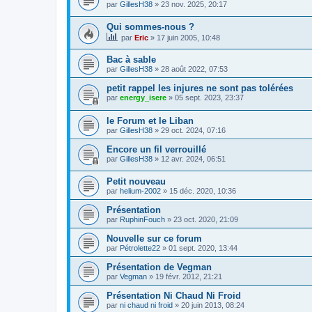
par
GillesH38
»
23 nov. 2025, 20:17
Qui sommes-nous ?
par
Eric
»
17 juin 2005, 10:48
Bac à sable
par
GillesH38
»
28 août 2022, 07:53
petit rappel les injures ne sont pas tolérées
par
energy_isere
»
05 sept. 2023, 23:37
le Forum et le Liban
par
GillesH38
»
29 oct. 2024, 07:16
Encore un fil verrouillé
par
GillesH38
»
12 avr. 2024, 06:51
Petit nouveau
par
helium-2002
»
15 déc. 2020, 10:36
Présentation
par
RuphinFouch
»
23 oct. 2020, 21:09
Nouvelle sur ce forum
par
Pétrolette22
»
01 sept. 2020, 13:44
Présentation de Vegman
par
Vegman
»
19 févr. 2012, 21:21
Présentation Ni Chaud Ni Froid
par
ni chaud ni froid
»
20 juin 2013, 08:24