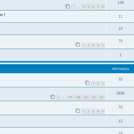
109
1
4
5
6
7
8
…
m !
11
10
70
1
2
3
4
5
1
RÉPONSES
32
1
2
3
1836
1
119
120
121
122
123
…
70
1
2
3
4
5
12
16