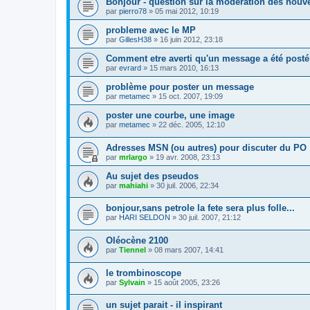
Bonjour - question sur la moderation des nouv
par
pierro78
»
05 mai 2012, 10:19
probleme avec le MP
par
GillesH38
»
16 juin 2012, 23:18
Comment etre averti qu'un message a été post
par
evrard
»
15 mars 2010, 16:13
problème pour poster un message
par
metamec
»
15 oct. 2007, 19:09
poster une courbe, une image
par
metamec
»
22 déc. 2005, 12:10
Adresses MSN (ou autres) pour discuter du PO
par
mrlargo
»
19 avr. 2008, 23:13
Au sujet des pseudos
par
mahiahi
»
30 juil. 2006, 22:34
bonjour,sans petrole la fete sera plus folle...
par
HARI SELDON
»
30 juil. 2007, 21:12
Oléocène 2100
par
Tiennel
»
08 mars 2007, 14:41
le trombinoscope
par
Sylvain
»
15 août 2005, 23:26
un sujet parait - il inspirant