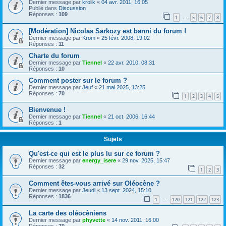
Dernier message par
krolik
«
04 avr. 2011, 16:05
Publié dans
Discussion
Réponses :
109
1
5
6
7
8
…
[Modération] Nicolas Sarkozy est banni du forum !
Dernier message par
Krom
«
25 févr. 2008, 19:02
Réponses :
11
Charte du forum
Dernier message par
Tiennel
«
22 avr. 2010, 08:31
Réponses :
10
Comment poster sur le forum ?
Dernier message par
Jeuf
«
21 mai 2025, 13:25
Réponses :
70
1
2
3
4
5
Bienvenue !
Dernier message par
Tiennel
«
21 oct. 2006, 16:44
Réponses :
1
Sujets
Qu'est-ce qui est le plus lu sur ce forum ?
Dernier message par
energy_isere
«
29 nov. 2025, 15:47
Réponses :
32
1
2
3
Comment êtes-vous arrivé sur Oléocène ?
Dernier message par
Jeudi
«
13 sept. 2024, 15:10
Réponses :
1836
1
120
121
122
123
…
La carte des oléocèniens
Dernier message par
phyvette
«
14 nov. 2011, 16:00
Réponses :
70