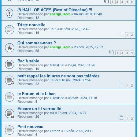
1
2
3
4
5
/!\ HALL OF ACES (Best of Oléocène) /!\
Dernier message par
energy_isere
«
04 juin 2010, 15:40
Réponses :
12
Triste nouvelle
Dernier message par
Jeuf
«
01 févr. 2026, 12:42
Réponses :
16
1
2
Qui sommes-nous ?
Dernier message par
energy_isere
«
23 nov. 2025, 17:53
Réponses :
55
1
2
3
4
Bac à sable
Dernier message par
GillesH38
«
29 juil. 2025, 11:26
Réponses :
10
petit rappel les injures ne sont pas tolérées
Dernier message par
Jeudi
«
10 nov. 2024, 17:54
Réponses :
22
1
2
le Forum et le Liban
Dernier message par
GillesH38
«
03 nov. 2024, 17:18
Réponses :
5
Encore un fil verrouillé
Dernier message par
tita
«
13 avr. 2024, 16:24
Réponses :
20
1
2
Petit nouveau
Dernier message par
kercoz
«
15 déc. 2020, 20:11
Réponses :
6