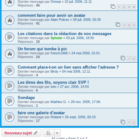
Dernier message par
Omnat
«
10 juil. 2006, 11:11
Réponses :
45
1
2
3
4
comment faire pour avoir un avatar
Dernier message par
Alain Poitras
«
09 juil. 2006, 00:35
Réponses :
41
1
2
3
Les citations dans la rédaction de nos messages
Dernier message par
Sylvain
«
03 juil. 2006, 18:55
Réponses :
10
Un forum qui tombe à pic
Dernier message par
franck1968
«
24 mai 2006, 01:01
Réponses :
24
1
2
Comment place-t-on un lien sans afficher l'adresse ?
Dernier message par
Birdy
«
04 mai 2006, 12:11
Réponses :
4
Les titres des fils, soyons clair SVP !
Dernier message par
toto
«
27 avr. 2006, 14:54
Réponses :
6
Sondage
Dernier message par
Mathieu G.
«
28 nov. 2005, 17:06
Réponses :
1
faire une galerie d'avatar
Dernier message par
Roland
«
26 sept. 2005, 00:19
Réponses :
17
1
2
Nouveau sujet
44 sujets • Page
1
sur
1