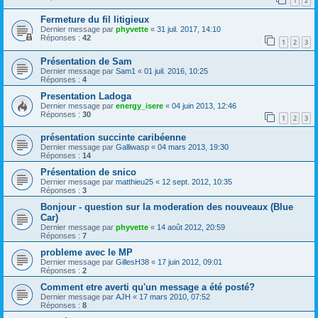
1
2
Fermeture du fil litigieux
Dernier message par
phyvette
«
31 juil. 2017, 14:10
Réponses :
42
1
2
3
Présentation de Sam
Dernier message par
Sam1
«
01 juil. 2016, 10:25
Réponses :
4
Presentation Ladoga
Dernier message par
energy_isere
«
04 juin 2013, 12:46
Réponses :
30
1
2
3
présentation succinte caribéenne
Dernier message par
Galliwasp
«
04 mars 2013, 19:30
Réponses :
14
Présentation de snico
Dernier message par
matthieu25
«
12 sept. 2012, 10:35
Réponses :
3
Bonjour - question sur la moderation des nouveaux (Blue
Car)
Dernier message par
phyvette
«
14 août 2012, 20:59
Réponses :
7
probleme avec le MP
Dernier message par
GillesH38
«
17 juin 2012, 09:01
Réponses :
2
Comment etre averti qu'un message a été posté?
Dernier message par
AJH
«
17 mars 2010, 07:52
Réponses :
8