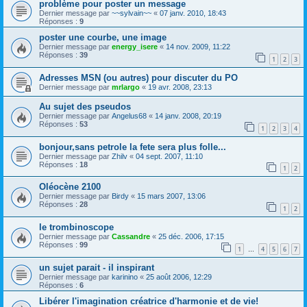
problème pour poster un message
Dernier message par
~~sylvain~~
«
07 janv. 2010, 18:43
Réponses :
9
poster une courbe, une image
Dernier message par
energy_isere
«
14 nov. 2009, 11:22
Réponses :
39
1
2
3
Adresses MSN (ou autres) pour discuter du PO
Dernier message par
mrlargo
«
19 avr. 2008, 23:13
Au sujet des pseudos
Dernier message par
Angelus68
«
14 janv. 2008, 20:19
Réponses :
53
1
2
3
4
bonjour,sans petrole la fete sera plus folle...
Dernier message par
Zhilv
«
04 sept. 2007, 11:10
Réponses :
18
1
2
Oléocène 2100
Dernier message par
Birdy
«
15 mars 2007, 13:06
Réponses :
28
1
2
le trombinoscope
Dernier message par
Cassandre
«
25 déc. 2006, 17:15
Réponses :
99
1
4
5
6
7
…
un sujet parait - il inspirant
Dernier message par
karinino
«
25 août 2006, 12:29
Réponses :
6
Libérer l'imagination créatrice d'harmonie et de vie!