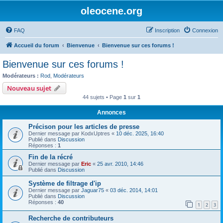
oleocene.org
FAQ
Inscription
Connexion
Accueil du forum
Bienvenue
Bienvenue sur ces forums !
Bienvenue sur ces forums !
Modérateurs :
Rod
,
Modérateurs
Nouveau sujet
44 sujets • Page
1
sur
1
Annonces
Précison pour les articles de presse
Dernier message par
KodxUptres
«
10 déc. 2025, 16:40
Publié dans
Discussion
Réponses :
1
Fin de la récré
Dernier message par
Eric
«
25 avr. 2010, 14:46
Publié dans
Discussion
Système de filtrage d'ip
Dernier message par
Jaguar75
«
03 déc. 2014, 14:01
Publié dans
Discussion
Réponses :
40
1
2
3
Recherche de contributeurs