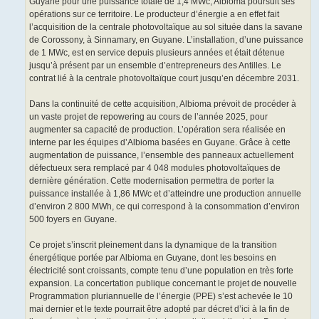
Guyane pour une puissance totale de 1,4 MWc, Albioma poursuit ses
opérations sur ce territoire. Le producteur d’énergie a en effet fait
l’acquisition de la centrale photovoltaïque au sol située dans la savane
de Corossony, à Sinnamary, en Guyane. L’installation, d’une puissance
de 1 MWc, est en service depuis plusieurs années et était détenue
jusqu’à présent par un ensemble d’entrepreneurs des Antilles. Le
contrat lié à la centrale photovoltaïque court jusqu’en décembre 2031.
Dans la continuité de cette acquisition, Albioma prévoit de procéder à
un vaste projet de repowering au cours de l’année 2025, pour
augmenter sa capacité de production. L’opération sera réalisée en
interne par les équipes d’Albioma basées en Guyane. Grâce à cette
augmentation de puissance, l’ensemble des panneaux actuellement
défectueux sera remplacé par 4 048 modules photovoltaïques de
dernière génération. Cette modernisation permettra de porter la
puissance installée à 1,86 MWc et d’atteindre une production annuelle
d’environ 2 800 MWh, ce qui correspond à la consommation d’environ
500 foyers en Guyane.
Ce projet s’inscrit pleinement dans la dynamique de la transition
énergétique portée par Albioma en Guyane, dont les besoins en
électricité sont croissants, compte tenu d’une population en très forte
expansion. La concertation publique concernant le projet de nouvelle
Programmation pluriannuelle de l’énergie (PPE) s’est achevée le 10
mai dernier et le texte pourrait être adopté par décret d’ici à la fin de