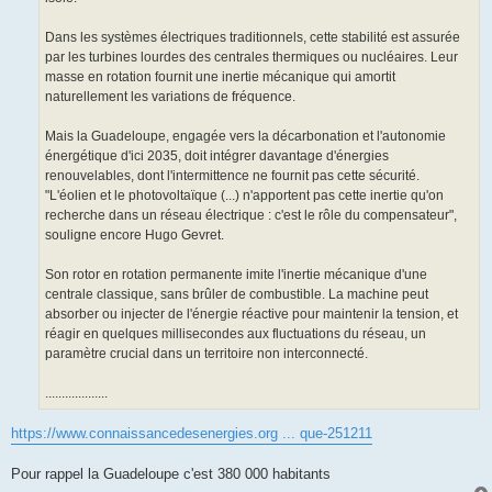
Dans les systèmes électriques traditionnels, cette stabilité est assurée
par les turbines lourdes des centrales thermiques ou nucléaires. Leur
masse en rotation fournit une inertie mécanique qui amortit
naturellement les variations de fréquence.
Mais la Guadeloupe, engagée vers la décarbonation et l'autonomie
énergétique d'ici 2035, doit intégrer davantage d'énergies
renouvelables, dont l'intermittence ne fournit pas cette sécurité.
"L'éolien et le photovoltaïque (...) n'apportent pas cette inertie qu'on
recherche dans un réseau électrique : c'est le rôle du compensateur",
souligne encore Hugo Gevret.
Son rotor en rotation permanente imite l'inertie mécanique d'une
centrale classique, sans brûler de combustible. La machine peut
absorber ou injecter de l'énergie réactive pour maintenir la tension, et
réagir en quelques millisecondes aux fluctuations du réseau, un
paramètre crucial dans un territoire non interconnecté.
...................
https://www.connaissancedesenergies.org ... que-251211
Pour rappel la Guadeloupe c'est 380 000 habitants