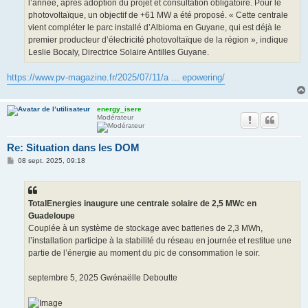
l’année, après adoption du projet et consultation obligatoire. Pour le
photovoltaïque, un objectif de +61 MW a été proposé. « Cette centrale
vient compléter le parc installé d’Albioma en Guyane, qui est déjà le
premier producteur d’électricité photovoltaïque de la région », indique
Leslie Bocaly, Directrice Solaire Antilles Guyane.
https://www.pv-magazine.fr/2025/07/11/a ... epowering/
energy_isere
Modérateur
Re: Situation dans les DOM
M
08 sept. 2025, 09:18
e
s
s
a
g
TotalEnergies inaugure une centrale solaire de 2,5 MWc en
e
Guadeloupe
Couplée à un système de stockage avec batteries de 2,3 MWh,
l’installation participe à la stabilité du réseau en journée et restitue une
partie de l’énergie au moment du pic de consommation le soir.
septembre 5, 2025 Gwénaëlle Deboutte