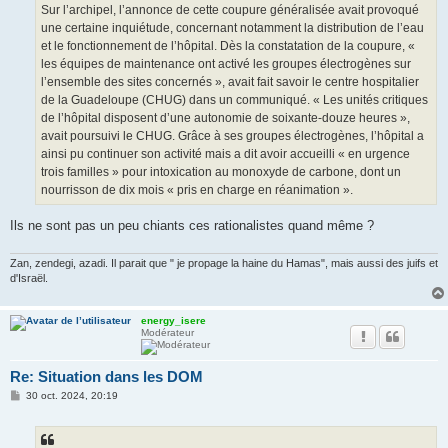
Sur l’archipel, l’annonce de cette coupure généralisée avait provoqué
une certaine inquiétude, concernant notamment la distribution de l’eau
et le fonctionnement de l’hôpital. Dès la constatation de la coupure, «
les équipes de maintenance ont activé les groupes électrogènes sur
l’ensemble des sites concernés », avait fait savoir le centre hospitalier
de la Guadeloupe (CHUG) dans un communiqué. « Les unités critiques
de l’hôpital disposent d’une autonomie de soixante-douze heures »,
avait poursuivi le CHUG. Grâce à ses groupes électrogènes, l’hôpital a
ainsi pu continuer son activité mais a dit avoir accueilli « en urgence
trois familles » pour intoxication au monoxyde de carbone, dont un
nourrisson de dix mois « pris en charge en réanimation ».
Ils ne sont pas un peu chiants ces rationalistes quand même ?
Zan, zendegi, azadi. Il parait que " je propage la haine du Hamas", mais aussi des juifs et
d'Israël.
energy_isere
Modérateur
Re: Situation dans les DOM
M
30 oct. 2024, 20:19
e
s
s
a