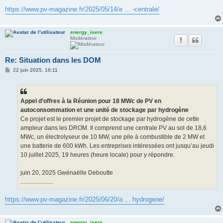
https://www.pv-magazine.fr/2025/05/14/e ... -centrale/
energy_isere
Modérateur
Re: Situation dans les DOM
M
22 juin 2025, 16:11
e
s
s
a
g
Appel d’offres à la Réunion pour 18 MWc de PV en
e
autoconsommation et une unité de stockage par hydrogène
Ce projet est le premier projet de stockage par hydrogène de cette
ampleur dans les DROM. Il comprend une centrale PV au sol de 18,6
MWc, un électrolyseur de 10 MW, une pile à combustible de 2 MW et
une batterie de 600 kWh. Les entreprises intéressées ont jusqu’au jeudi
10 juillet 2025, 19 heures (heure locale) pour y répondre.
juin 20, 2025 Gwénaëlle Deboutte
......................
https://www.pv-magazine.fr/2025/06/20/a ... hydrogene/
energy_isere