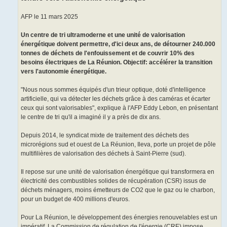
AFP le 11 mars 2025
Un centre de tri ultramoderne et une unité de valorisation
énergétique doivent permettre, d'ici deux ans, de détourner 240.000
tonnes de déchets de l'enfouissement et de couvrir 10% des
besoins électriques de La Réunion. Objectif: accélérer la transition
vers l'autonomie énergétique.
"Nous nous sommes équipés d'un trieur optique, doté d'intelligence
artificielle, qui va détecter les déchets grâce à des caméras et écarter
ceux qui sont valorisables", explique à l'AFP Eddy Lebon, en présentant
le centre de tri qu'il a imaginé il y a près de dix ans.
Depuis 2014, le syndicat mixte de traitement des déchets des
microrégions sud et ouest de La Réunion, Ileva, porte un projet de pôle
multifilières de valorisation des déchets à Saint-Pierre (sud).
Il repose sur une unité de valorisation énergétique qui transformera en
électricité des combustibles solides de récupération (CSR) issus de
déchets ménagers, moins émetteurs de CO2 que le gaz ou le charbon,
pour un budget de 400 millions d'euros.
Pour La Réunion, le développement des énergies renouvelables est un
impératif. La Commission de régulation de l'énergie (CRE) impose,