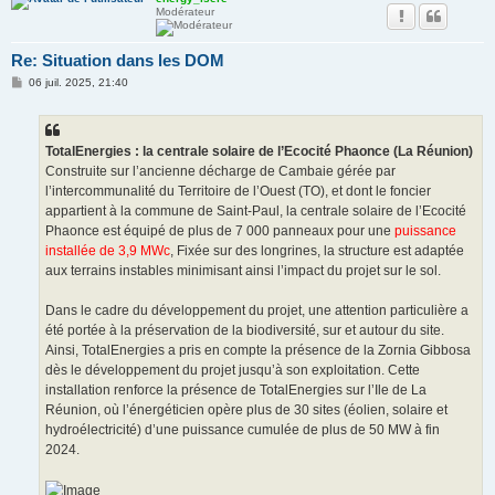
Modérateur
Re: Situation dans les DOM
M
06 juil. 2025, 21:40
e
s
s
a
g
TotalEnergies : la centrale solaire de l’Ecocité Phaonce (La Réunion)
e
Construite sur l’ancienne décharge de Cambaie gérée par
l’intercommunalité du Territoire de l’Ouest (TO), et dont le foncier
appartient à la commune de Saint-Paul, la centrale solaire de l’Ecocité
Phaonce est équipé de plus de 7 000 panneaux pour une
puissance
installée de 3,9 MWc
, Fixée sur des longrines, la structure est adaptée
aux terrains instables minimisant ainsi l’impact du projet sur le sol.
Dans le cadre du développement du projet, une attention particulière a
été portée à la préservation de la biodiversité, sur et autour du site.
Ainsi, TotalEnergies a pris en compte la présence de la Zornia Gibbosa
dès le développement du projet jusqu’à son exploitation. Cette
installation renforce la présence de TotalEnergies sur l’Ile de La
Réunion, où l’énergéticien opère plus de 30 sites (éolien, solaire et
hydroélectricité) d’une puissance cumulée de plus de 50 MW à fin
2024.