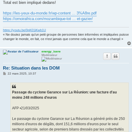
Total est bien impliqué dedans!
https://les-yeux-du-monde.fr/wp-content ... 3%A8re.pdf
https://ornoirafrica.com/mozambique-tot ... et-gazier/
https://youtu.be/0pK01iKwb1U
« Ne doutez jamais qu'un petit groupe de personnes bien informées et impliquées puisse
changer le monde, en fait, ce n'est jamais que comme cela que le monde a changé »
energy_isere
Modérateur
Re: Situation dans les DOM
M
22 mars 2025, 10:37
e
s
s
a
g
Passage du cyclone Garance sur La Réunion: une facture d'au
e
moins 248 millions d'euros
AFP •21/03/2025
Le passage du cyclone Garance sur La Réunion a généré près de 250
millions d'euros de dégâts, dont 151,6 millions d'euros pour le seul
secteur agricole, selon de premiers bilans dressés par les collectivités