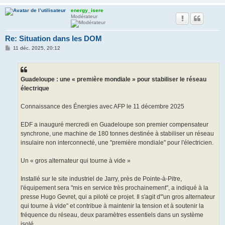
energy_isere
Modérateur
Re: Situation dans les DOM
M
11 déc. 2025, 20:12
e
s
s
a
g
Guadeloupe : une « première mondiale » pour stabiliser le réseau
e
électrique
Connaissance des Énergies avec AFP le 11 décembre 2025
EDF a inauguré mercredi en Guadeloupe son premier compensateur
synchrone, une machine de 180 tonnes destinée à stabiliser un réseau
insulaire non interconnecté, une "première mondiale" pour l'électricien.
Un « gros alternateur qui tourne à vide »
Installé sur le site industriel de Jarry, près de Pointe-à-Pitre,
l'équipement sera "mis en service très prochainement", a indiqué à la
presse Hugo Gevret, qui a piloté ce projet. Il s'agit d'"un gros alternateur
qui tourne à vide" et contribue à maintenir la tension et à soutenir la
fréquence du réseau, deux paramètres essentiels dans un système
isolé.