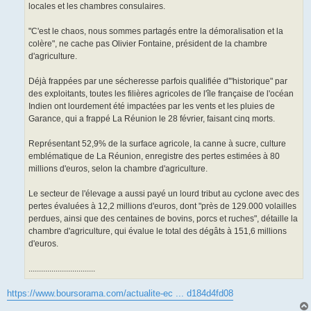
locales et les chambres consulaires.
"C'est le chaos, nous sommes partagés entre la démoralisation et la
colère", ne cache pas Olivier Fontaine, président de la chambre
d'agriculture.
Déjà frappées par une sécheresse parfois qualifiée d'"historique" par
des exploitants, toutes les filières agricoles de l'île française de l'océan
Indien ont lourdement été impactées par les vents et les pluies de
Garance, qui a frappé La Réunion le 28 février, faisant cinq morts.
Représentant 52,9% de la surface agricole, la canne à sucre, culture
emblématique de La Réunion, enregistre des pertes estimées à 80
millions d'euros, selon la chambre d'agriculture.
Le secteur de l'élevage a aussi payé un lourd tribut au cyclone avec des
pertes évaluées à 12,2 millions d'euros, dont "près de 129.000 volailles
perdues, ainsi que des centaines de bovins, porcs et ruches", détaille la
chambre d'agriculture, qui évalue le total des dégâts à 151,6 millions
d'euros.
................................
https://www.boursorama.com/actualite-ec ... d184d4fd08