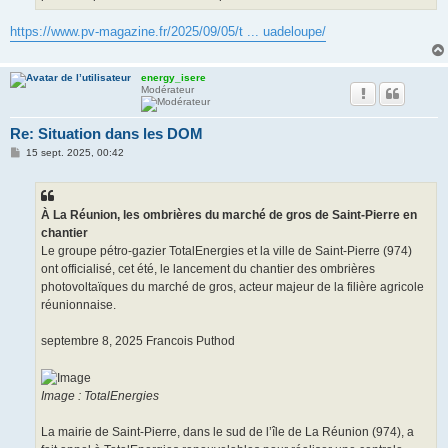
https://www.pv-magazine.fr/2025/09/05/t ... uadeloupe/
energy_isere
Modérateur
Re: Situation dans les DOM
M
15 sept. 2025, 00:42
e
s
s
a
g
À La Réunion, les ombrières du marché de gros de Saint-Pierre en
e
chantier
Le groupe pétro-gazier TotalEnergies et la ville de Saint-Pierre (974)
ont officialisé, cet été, le lancement du chantier des ombrières
photovoltaïques du marché de gros, acteur majeur de la filière agricole
réunionnaise.
septembre 8, 2025 Francois Puthod
Image : TotalEnergies
La mairie de Saint-Pierre, dans le sud de l’île de La Réunion (974), a