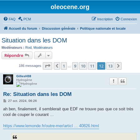
oleocene.org
FAQ
PCM
Inscription
Connexion
Accueil du forum
Discussion générale
Politique nationale et locale
Situation dans les DOM
Modérateurs :
Rod
,
Modérateurs
Répondre
Page
12
sur
13
1
9
10
11
12
13
Précédent
Suivant
186 messages
…
GillesH38
Hydrogène
Re: Situation dans les DOM
M
27 oct. 2024, 06:26
e
s
ah ben, finalement, il semblerait que EDF ne trouve pas que ce soit très
s
cool de couper le courant ...
a
g
e
https://www.lemonde.fr/outre-mer/articl ... 40826.html