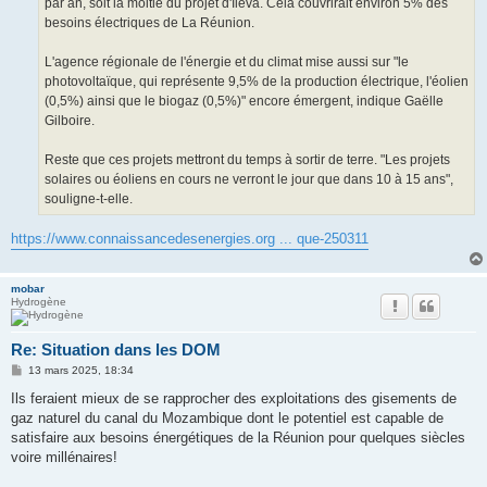
par an, soit la moitié du projet d'Ileva. Cela couvrirait environ 5% des
besoins électriques de La Réunion.
L'agence régionale de l'énergie et du climat mise aussi sur "le
photovoltaïque, qui représente 9,5% de la production électrique, l'éolien
(0,5%) ainsi que le biogaz (0,5%)" encore émergent, indique Gaëlle
Gilboire.
Reste que ces projets mettront du temps à sortir de terre. "Les projets
solaires ou éoliens en cours ne verront le jour que dans 10 à 15 ans",
souligne-t-elle.
https://www.connaissancedesenergies.org ... que-250311
mobar
Hydrogène
Re: Situation dans les DOM
M
13 mars 2025, 18:34
e
s
Ils feraient mieux de se rapprocher des exploitations des gisements de
s
gaz naturel du canal du Mozambique dont le potentiel est capable de
a
g
satisfaire aux besoins énergétiques de la Réunion pour quelques siècles
e
voire millénaires!