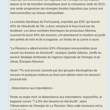
depuis la loi de transition énergétique pour la croissance verte de 2015,
une sortie progressive des énergies fossiles importées aux zones non
interconnectées au réseau métropolitain .
La centrale électrique du Port (ouest), exploitée par EDF, qui fournit
40% de l'électricité de l'île, a donc remplacé le fioul lourd par du
biodiesel. Les deux centrales thermiques du producteur Albioma,
couvrant là-aussi 40% des besoins, ont abandonné le charbon au profit
des pellets de bois et de la bagasse, un résidu de la canne à sucre.
"La Réunion a atteint environ 93% d'énergies renouvelables pour
couvrir les besoins en électricité", souligne Gaëlle Gilboire, cheffe du
service Stratégie territoriale de l'agence régionale de l'énergie et du
climat, Énergies Réunion.
Seuls "7% sont encore couverts par des groupes électrogènes de
secours et quelques moteurs au fioul sont utilisés selon les besoins",
poursuit-elle.
- Dépendance aux importations -
Reste un angle mort: la dépendance aux importations. Aujourd'hui, la
bagasse couvre "7 à 9% des besoins en électricité", selon
l'Observatoire de l'énergie de La Réunion. Mais cette ressource est la