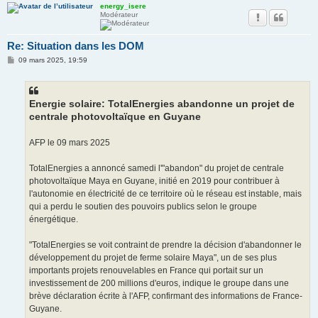
energy_isere
Modérateur
Re: Situation dans les DOM
M
09 mars 2025, 19:59
e
s
s
a
g
Energie solaire: TotalEnergies abandonne un projet de
e
centrale photovoltaïque en Guyane
AFP le 09 mars 2025
TotalEnergies a annoncé samedi l'"abandon" du projet de centrale
photovoltaïque Maya en Guyane, initié en 2019 pour contribuer à
l'autonomie en électricité de ce territoire où le réseau est instable, mais
qui a perdu le soutien des pouvoirs publics selon le groupe
énergétique.
"TotalEnergies se voit contraint de prendre la décision d'abandonner le
développement du projet de ferme solaire Maya", un de ses plus
importants projets renouvelables en France qui portait sur un
investissement de 200 millions d'euros, indique le groupe dans une
brève déclaration écrite à l'AFP, confirmant des informations de France-
Guyane.