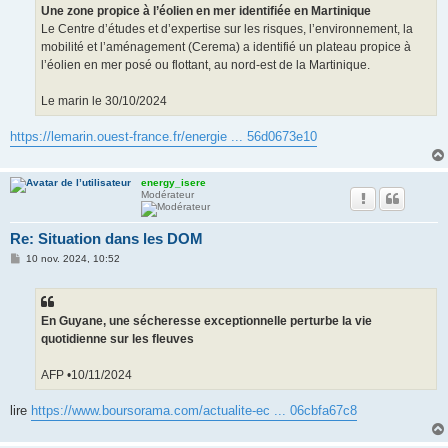
g
Une zone propice à l’éolien en mer identifiée en Martinique
e
Le Centre d’études et d’expertise sur les risques, l’environnement, la
mobilité et l’aménagement (Cerema) a identifié un plateau propice à
l’éolien en mer posé ou flottant, au nord-est de la Martinique.
Le marin le 30/10/2024
https://lemarin.ouest-france.fr/energie ... 56d0673e10
energy_isere
Modérateur
Re: Situation dans les DOM
M
10 nov. 2024, 10:52
e
s
s
a
g
En Guyane, une sécheresse exceptionnelle perturbe la vie
e
quotidienne sur les fleuves
AFP •10/11/2024
lire
https://www.boursorama.com/actualite-ec ... 06cbfa67c8