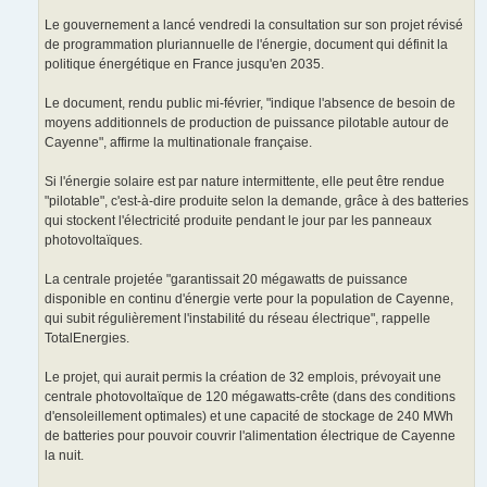
Le gouvernement a lancé vendredi la consultation sur son projet révisé
de programmation pluriannuelle de l'énergie, document qui définit la
politique énergétique en France jusqu'en 2035.
Le document, rendu public mi-février, "indique l'absence de besoin de
moyens additionnels de production de puissance pilotable autour de
Cayenne", affirme la multinationale française.
Si l'énergie solaire est par nature intermittente, elle peut être rendue
"pilotable", c'est-à-dire produite selon la demande, grâce à des batteries
qui stockent l'électricité produite pendant le jour par les panneaux
photovoltaïques.
La centrale projetée "garantissait 20 mégawatts de puissance
disponible en continu d'énergie verte pour la population de Cayenne,
qui subit régulièrement l'instabilité du réseau électrique", rappelle
TotalEnergies.
Le projet, qui aurait permis la création de 32 emplois, prévoyait une
centrale photovoltaïque de 120 mégawatts-crête (dans des conditions
d'ensoleillement optimales) et une capacité de stockage de 240 MWh
de batteries pour pouvoir couvrir l'alimentation électrique de Cayenne
la nuit.