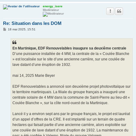
energy_isere
Modérateur
Re: Situation dans les DOM
M
18 mai 2025, 15:51
e
s
s
a
g
En Martinique, EDF Renouvelables inaugure sa deuxième centrale
e
D’une puissance installée de 4 MW, la centrale de la « Coulée Blanche
» est localisée sur le site d’une ancienne carrière, sur une coulée de
lave datant d’une éruption de 1932.
mai 14, 2025 Marie Beyer
EDF Renouvelables a annoncé son deuxième projet photovoltaïque sur
le territoire martiniquais. La filiale du groupe français a inauguré une
centrale solaire de 4 MW dans la commune de Saint-Pierre au lieu-dit «
Coulée Blanche », sur la côte nord-ouest de la Martinique.
Lancé il y a environ sept ans par le groupe français, le projet est lauréat
d’un appel d’offres de la CRE. Il est implanté sur un terrain de quatre
hectares qui faisait partie d’une ancienne carrière, alors exploitée sur
une coulée de lave datant d’une éruption de 1932. La maintenance du
parc a été confiée à Valemo, filiale du groupe Valorem.