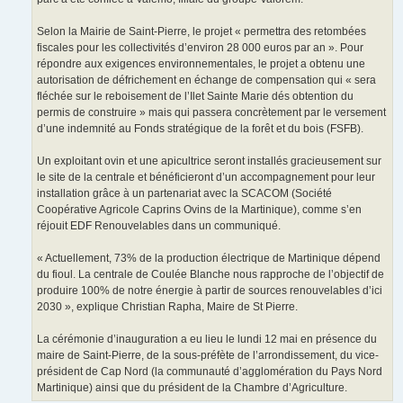
Selon la Mairie de Saint-Pierre, le projet « permettra des retombées
fiscales pour les collectivités d’environ 28 000 euros par an ». Pour
répondre aux exigences environnementales, le projet a obtenu une
autorisation de défrichement en échange de compensation qui « sera
fléchée sur le reboisement de l’Ilet Sainte Marie dés obtention du
permis de construire » mais qui passera concrètement par le versement
d’une indemnité au Fonds stratégique de la forêt et du bois (FSFB).
Un exploitant ovin et une apicultrice seront installés gracieusement sur
le site de la centrale et bénéficieront d’un accompagnement pour leur
installation grâce à un partenariat avec la SCACOM (Société
Coopérative Agricole Caprins Ovins de la Martinique), comme s’en
réjouit EDF Renouvelables dans un communiqué.
« Actuellement, 73% de la production électrique de Martinique dépend
du fioul. La centrale de Coulée Blanche nous rapproche de l’objectif de
produire 100% de notre énergie à partir de sources renouvelables d’ici
2030 », explique Christian Rapha, Maire de St Pierre.
La cérémonie d’inauguration a eu lieu le lundi 12 mai en présence du
maire de Saint-Pierre, de la sous-préfète de l’arrondissement, du vice-
président de Cap Nord (la communauté d’agglomération du Pays Nord
Martinique) ainsi que du président de la Chambre d’Agriculture.