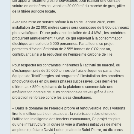
fait appel à TotalEnergies renouvelables pour réaliser une centrale
solaire en ombrières couvrant les 20 000 m² du marché de gros, pilier
de la filière agricole locale.
Avec une mise en service prévue à la fin de l’année 2026, cette
installation de 22 000 mètres carrés sera composée de 9 600 panneaux
photovoltaïques. D’une puissance installée de 4,4 MWc, les ombrières
produiront annuellement 7 GWh, ce qui équivaut à la consommation
électrique annuelle de 5 000 personnes. Par ailleurs, ce projet
permettra d’éviter l’émission de 2 555 tonnes de CO2 par an,
contribuant ainsi à la réduction de l’empreinte carbone de l’île.
Pour respecter les contraintes inhérentes à l’activité du marché, où
s’échangent près de 25 000 tonnes de fruits et légumes par an, les
équipes de TotalEnergies ont programmé l’installation des ombrières
photovoltaïques en plusieurs phases successives. Ces dernières
offriront aux 850 exploitants de la plateforme commerciale une
amélioration notable de leurs conditions de travail grâce à une
protection renforcée contre les aléas climatiques.
« Dans le domaine de l’énergie propre et renouvelable, nous voulons
tirer le meilleur parti de nos atouts : la valorisation des toitures et
l’utilisation intelligente des fonciers communaux, Ce projet est plus
qu’une infrastructure : il ouvre la voie à d’autres initiatives de même
ampleur », déclare David Lorion, maire de Saint-Pierre, où dix parcs