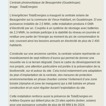
Centrale photovoltaïque de Beaugendre (Guadeloupe).
Image : TotalEnergies
L’énergéticien TotalEnergies a inauguré la centrale solaire de
Beaugendre sur la commune de Vieux-Habitant, en Guadeloupe. D’une
puissance installée de 2,5 MWc, cette installation produira 4 GWh
d’électricité par an. Couplée à un système de stockage avec batteries
de 2,3 MWh, la centrale participe à la stabilité du réseau en journée et
restitue une partie de l’énergie au moment du pic de consommation le
soir, couvrant ainsi les besoins annuels en électricité de plus de 2 400
habitants.
Construite sur une ancienne carrière, la centrale solaire représente un
investissement de sept millions d’euros qui permet de donner une
nouvelle vie à ce terrain dégradé. Dans le cadre du développement de
nos projets, une attention particulière est portée à la préservation de la
biodiversité, sur et autour du site. Cela inclut notamment une adaptation
du plan d’implantation de la centrale, des mesures de protection
environnementale en phase chantier comme l’évitement d’une zone
boisée (ripisylve et zone de manguiers) qui a été balisée en phase
construction et un suivi régulier durant l’exploitation du site.
Cette installation renforce aussi la présence de TotalEnergies en
Antilles-Guyane qui détient plus de 23 sites opérés (éolien, solaire)
pour une puissance cumulée de plus de 66 MW à fin 2024.