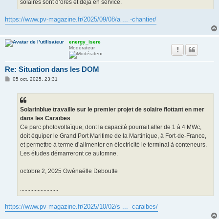
solaires sont d’ores et déjà en service.
https://www.pv-magazine.fr/2025/09/08/a ... -chantier/
energy_isere
Modérateur
Re: Situation dans les DOM
M
05 oct. 2025, 23:31
e
s
s
a
g
Solarinblue travaille sur le premier projet de solaire flottant en mer
e
dans les Caraïbes
Ce parc photovoltaïque, dont la capacité pourrait aller de 1 à 4 MWc,
doit équiper le Grand Port Maritime de la Martinique, à Fort-de-France,
et permettre à terme d’alimenter en électricité le terminal à conteneurs.
Les études démarreront ce automne.
octobre 2, 2025 Gwénaëlle Deboutte
..........................
https://www.pv-magazine.fr/2025/10/02/s ... -caraibes/