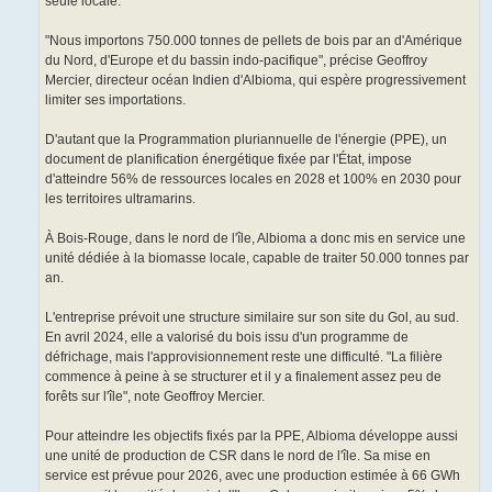
seule locale.
"Nous importons 750.000 tonnes de pellets de bois par an d'Amérique
du Nord, d'Europe et du bassin indo-pacifique", précise Geoffroy
Mercier, directeur océan Indien d'Albioma, qui espère progressivement
limiter ses importations.
D'autant que la Programmation pluriannuelle de l'énergie (PPE), un
document de planification énergétique fixée par l'État, impose
d'atteindre 56% de ressources locales en 2028 et 100% en 2030 pour
les territoires ultramarins.
À Bois-Rouge, dans le nord de l'île, Albioma a donc mis en service une
unité dédiée à la biomasse locale, capable de traiter 50.000 tonnes par
an.
L'entreprise prévoit une structure similaire sur son site du Gol, au sud.
En avril 2024, elle a valorisé du bois issu d'un programme de
défrichage, mais l'approvisionnement reste une difficulté. "La filière
commence à peine à se structurer et il y a finalement assez peu de
forêts sur l'île", note Geoffroy Mercier.
Pour atteindre les objectifs fixés par la PPE, Albioma développe aussi
une unité de production de CSR dans le nord de l'île. Sa mise en
service est prévue pour 2026, avec une production estimée à 66 GWh