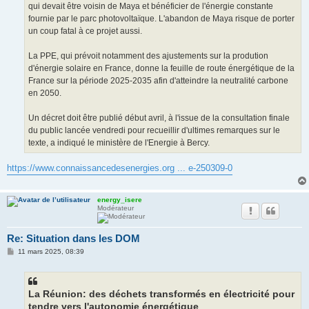
qui devait être voisin de Maya et bénéficier de l'énergie constante
fournie par le parc photovoltaïque. L'abandon de Maya risque de porter
un coup fatal à ce projet aussi.
La PPE, qui prévoit notamment des ajustements sur la prodution
d'énergie solaire en France, donne la feuille de route énergétique de la
France sur la période 2025-2035 afin d'atteindre la neutralité carbone
en 2050.
Un décret doit être publié début avril, à l'issue de la consultation finale
du public lancée vendredi pour recueillir d'ultimes remarques sur le
texte, a indiqué le ministère de l'Energie à Bercy.
https://www.connaissancedesenergies.org ... e-250309-0
energy_isere
Modérateur
Re: Situation dans les DOM
M
11 mars 2025, 08:39
e
s
s
a
g
La Réunion: des déchets transformés en électricité pour
e
tendre vers l'autonomie énergétique