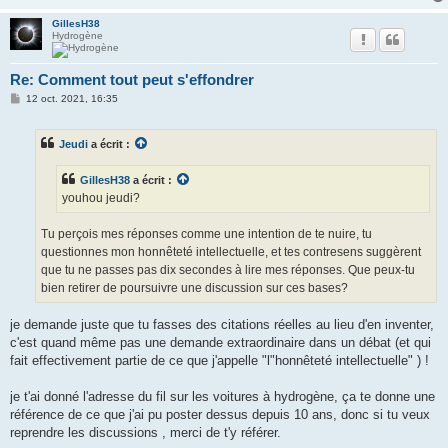
GillesH38
Hydrogène
Re: Comment tout peut s'effondrer
M
12 oct. 2021, 16:35
e
s
s
Jeudi
a écrit :
a
g
e
GillesH38
a écrit :
youhou jeudi?
Tu perçois mes réponses comme une intention de te nuire, tu
questionnes mon honnêteté intellectuelle, et tes contresens suggèrent
que tu ne passes pas dix secondes à lire mes réponses. Que peux-tu
bien retirer de poursuivre une discussion sur ces bases?
je demande juste que tu fasses des citations réelles au lieu d'en inventer,
c'est quand même pas une demande extraordinaire dans un débat (et qui
fait effectivement partie de ce que j'appelle "l"honnêteté intellectuelle" ) !
je t'ai donné l'adresse du fil sur les voitures à hydrogène, ça te donne une
référence de ce que j'ai pu poster dessus depuis 10 ans, donc si tu veux
reprendre les discussions , merci de t'y référer.