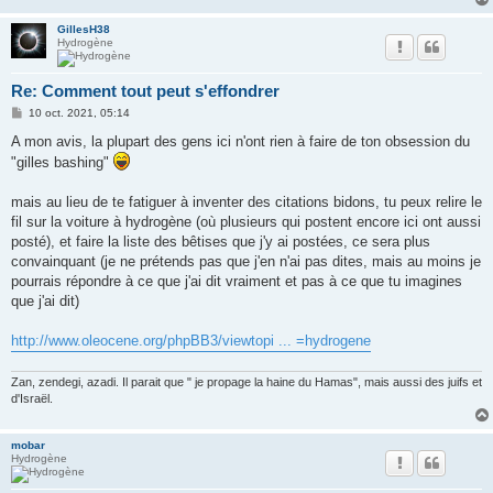
GillesH38
Hydrogène
Re: Comment tout peut s'effondrer
M
10 oct. 2021, 05:14
e
s
A mon avis, la plupart des gens ici n'ont rien à faire de ton obsession du
s
"gilles bashing"
a
g
e
mais au lieu de te fatiguer à inventer des citations bidons, tu peux relire le
fil sur la voiture à hydrogène (où plusieurs qui postent encore ici ont aussi
posté), et faire la liste des bêtises que j'y ai postées, ce sera plus
convainquant (je ne prétends pas que j'en n'ai pas dites, mais au moins je
pourrais répondre à ce que j'ai dit vraiment et pas à ce que tu imagines
que j'ai dit)
http://www.oleocene.org/phpBB3/viewtopi ... =hydrogene
Zan, zendegi, azadi. Il parait que " je propage la haine du Hamas", mais aussi des juifs et
d'Israël.
mobar
Hydrogène