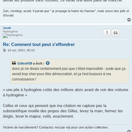
devait les produire sans fossiles, ce serait une autre paire de manche.
Zan, zendegi, azadi. Il parait que " je propage la haine du Hamas", mais aussi des juifs et
d'Israël.
Jeudi
Hydrogène
Re: Comment tout peut s'effondrer
M
10 oct. 2021, 00:15
e
s
s
GillesH38
a écrit :
a
g
donc je ne disais certainement pas que c'était impossible - juste que ça
e
serait trop cher pour être démocratisé, et ça l'est toujours à ma
connaissance !
« une pile à hydrogène coûte des millions alors avant de voir des voitures
à hydrogène »
Celles et ceux qui pensent que ma citation ne capture pas la
substantifique moelle des propos des Gilles, levez la main, fermez les
doigts, lever le majeur, voilà, exactement.
Victime de harcèlement? Contactez moi par mp pour une action collective.