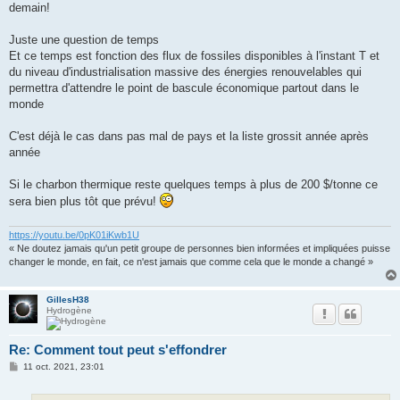
demain!
Juste une question de temps
Et ce temps est fonction des flux de fossiles disponibles à l'instant T et
du niveau d'industrialisation massive des énergies renouvelables qui
permettra d'attendre le point de bascule économique partout dans le
monde
C'est déjà le cas dans pas mal de pays et la liste grossit année après
année
Si le charbon thermique reste quelques temps à plus de 200 $/tonne ce
sera bien plus tôt que prévu!
https://youtu.be/0pK01iKwb1U
« Ne doutez jamais qu'un petit groupe de personnes bien informées et impliquées puisse
changer le monde, en fait, ce n'est jamais que comme cela que le monde a changé »
GillesH38
Hydrogène
Re: Comment tout peut s'effondrer
M
11 oct. 2021, 23:01
e
s
s