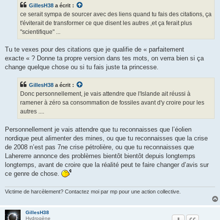
GillesH38
a écrit :
ce serait sympa de sourcer avec des liens quand tu fais des citations, ça
t'éviterait de transformer ce que disent les autres ,et ça ferait plus
"scientifique" ...
Tu te vexes pour des citations que je qualifie de « parfaitement
exacte « ? Donne ta propre version dans tes mots, on verra bien si ça
change quelque chose ou si tu fais juste ta princesse.
GillesH38
a écrit :
Donc personnellement, je vais attendre que l'Islande ait réussi à
ramener à zéro sa consommation de fossiles avant d'y croire pour les
autres ....
Personnellement je vais attendre que tu reconnaisses que l’éolien
nordique peut alimenter des mines, ou que tu reconnaisses que la crise
de 2008 n’est pas 7ne crise pétrolière, ou que tu reconnaisses que
Lahererre annonce des problèmes bientôt bientôt depuis longtemps
longtemps, avant de croire que la réalité peut te faire changer d’avis sur
ce genre de chose.
Victime de harcèlement? Contactez moi par mp pour une action collective.
GillesH38
Hydrogène