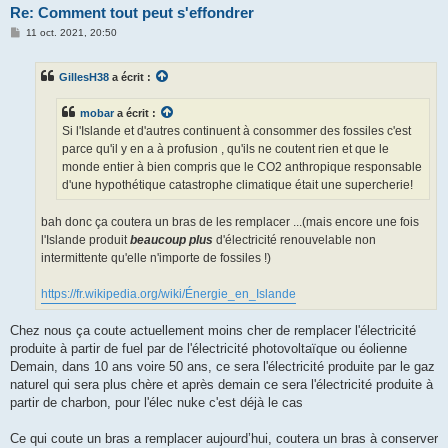
Re: Comment tout peut s'effondrer
M
11 oct. 2021, 20:50
e
s
s
GillesH38
a écrit :
a
g
e
mobar
a écrit :
Si l'Islande et d'autres continuent à consommer des fossiles c'est
parce qu'il y en a à profusion , qu'ils ne coutent rien et que le
monde entier à bien compris que le CO2 anthropique responsable
d'une hypothétique catastrophe climatique était une supercherie!
bah donc ça coutera un bras de les remplacer ...(mais encore une fois
l'Islande produit
beaucoup plus
d'électricité renouvelable non
intermittente qu'elle n'importe de fossiles !)
https://fr.wikipedia.org/wiki/Énergie_en_Islande
Chez nous ça coute actuellement moins cher de remplacer l'électricité
produite à partir de fuel par de l'électricité photovoltaïque ou éolienne
Demain, dans 10 ans voire 50 ans, ce sera l'électricité produite par le gaz
naturel qui sera plus chère et après demain ce sera l'électricité produite à
partir de charbon, pour l'élec nuke c'est déjà le cas
Ce qui coute un bras a remplacer aujourd’hui, coutera un bras à conserver