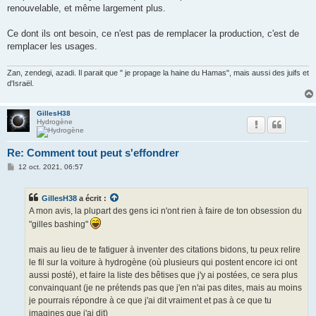
renouvelable, et même largement plus.
Ce dont ils ont besoin, ce n'est pas de remplacer la production, c'est de
remplacer les usages.
Zan, zendegi, azadi. Il parait que " je propage la haine du Hamas", mais aussi des juifs et
d'Israël.
GillesH38
Hydrogène
Re: Comment tout peut s'effondrer
M
12 oct. 2021, 06:57
e
s
s
GillesH38
a écrit :
a
g
A mon avis, la plupart des gens ici n'ont rien à faire de ton obsession du
e
"gilles bashing"
mais au lieu de te fatiguer à inventer des citations bidons, tu peux relire
le fil sur la voiture à hydrogène (où plusieurs qui postent encore ici ont
aussi posté), et faire la liste des bêtises que j'y ai postées, ce sera plus
convainquant (je ne prétends pas que j'en n'ai pas dites, mais au moins
je pourrais répondre à ce que j'ai dit vraiment et pas à ce que tu
imagines que j'ai dit)