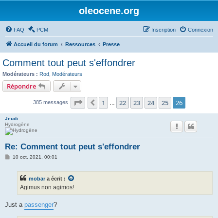
oleocene.org
FAQ
PCM
Inscription
Connexion
Accueil du forum
Ressources
Presse
Comment tout peut s'effondrer
Modérateurs :
Rod
,
Modérateurs
Répondre
Page
26
sur
26
1
22
23
24
25
26
Précédent
385 messages
…
Jeudi
Hydrogène
Re: Comment tout peut s'effondrer
M
10 oct. 2021, 00:01
e
s
s
mobar
a écrit :
a
g
Agimus non agimos!
e
Just a
passenger
?