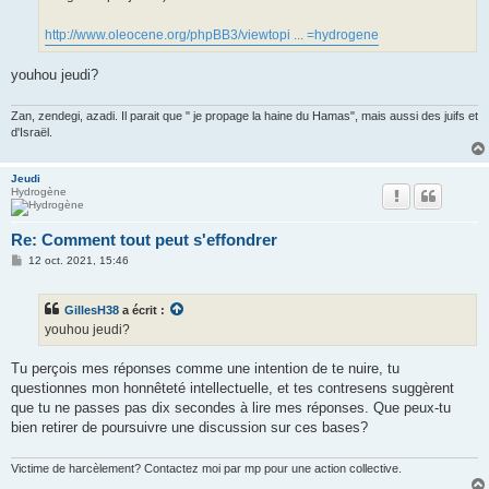
http://www.oleocene.org/phpBB3/viewtopi ... =hydrogene
youhou jeudi?
Zan, zendegi, azadi. Il parait que " je propage la haine du Hamas", mais aussi des juifs et
d'Israël.
Jeudi
Hydrogène
Re: Comment tout peut s'effondrer
M
12 oct. 2021, 15:46
e
s
s
GillesH38
a écrit :
a
g
youhou jeudi?
e
Tu perçois mes réponses comme une intention de te nuire, tu
questionnes mon honnêteté intellectuelle, et tes contresens suggèrent
que tu ne passes pas dix secondes à lire mes réponses. Que peux-tu
bien retirer de poursuivre une discussion sur ces bases?
Victime de harcèlement? Contactez moi par mp pour une action collective.