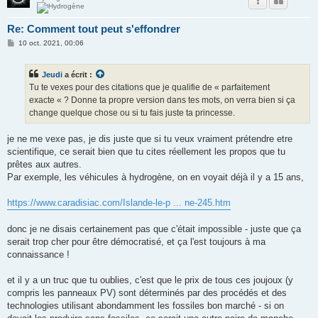
Re: Comment tout peut s'effondrer
M
10 oct. 2021, 00:06
e
s
s
Jeudi
a écrit :
a
g
Tu te vexes pour des citations que je qualifie de « parfaitement
e
exacte « ? Donne ta propre version dans tes mots, on verra bien si ça
change quelque chose ou si tu fais juste ta princesse.
je ne me vexe pas, je dis juste que si tu veux vraiment prétendre etre
scientifique, ce serait bien que tu cites réellement les propos que tu
prêtes aux autres.
Par exemple, les véhicules à hydrogène, on en voyait déjà il y a 15 ans,
https://www.caradisiac.com/Islande-le-p ... ne-245.htm
donc je ne disais certainement pas que c'était impossible - juste que ça
serait trop cher pour être démocratisé, et ça l'est toujours à ma
connaissance !
et il y a un truc que tu oublies, c'est que le prix de tous ces joujoux (y
compris les panneaux PV) sont déterminés par des procédés et des
technologies utilisant abondamment les fossiles bon marché - si on