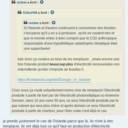
mobar
a écrit :
a
g
e
GillesH38
a écrit :
mobar
a écrit :
Si l'Islande et d'autres continuent à consommer des fossiles
c'est parce qu'il y en a à profusion , qu'ils ne coutent rien et
que le monde entier à bien compris que le CO2 anthropique
responsable d'une hypothétique catastrophe climatique était
une supercherie!
bah donc ça coutera un bras de les remplacer ...(mais encore une
fois l'Islande produit
beaucoup plus
d'électricité renouvelable non
intermittente qu'elle n'importe de fossiles !)
https://fr.wikipedia.org/wiki/Énergie_en_Islande
Chez nous ça coute actuellement moins cher de remplacer l'électricité
produite à partir de fuel par de l'électricité photovoltaïque ou éolienne
Demain, dans 10 ans voire 50 ans, ce sera l'électricité produite par le
gaz naturel qui sera plus chère et après demain ce sera l'électricité
produite à partir de charbon, pour l'élec nuke c'est déjà le cas
je prends justement le cas de l'Islande parce que là, ils n'ont à rien
remplacer, ils ont déjà tout ce qu'il faut en production d'électricité