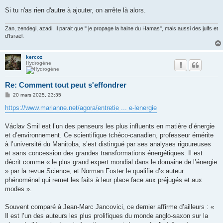
Si tu n'as rien d'autre à ajouter, on arrête là alors.
Zan, zendegi, azadi. Il parait que " je propage la haine du Hamas", mais aussi des juifs et
d'Israël.
kercoz
Hydrogène
Re: Comment tout peut s'effondrer
M
20 mars 2025, 23:35
e
s
https://www.marianne.net/agora/entretie ... e-lenergie
s
a
g
Václav Smil est l’un des penseurs les plus influents en matière d’énergie
e
et d’environnement. Ce scientifique tchéco-canadien, professeur émérite
à l’université du Manitoba, s’est distingué par ses analyses rigoureuses
et sans concession des grandes transformations énergétiques. Il est
décrit comme « le plus grand expert mondial dans le domaine de l’énergie
» par la revue Science, et Norman Foster le qualifie d’« auteur
phénoménal qui remet les faits à leur place face aux préjugés et aux
modes ».
Souvent comparé à Jean-Marc Jancovici, ce dernier affirme d’ailleurs : «
Il est l’un des auteurs les plus prolifiques du monde anglo-saxon sur la