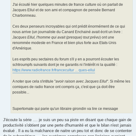
J'ai écouté hier quelques minutes de france culture où on parlait de
Jacques Ellul et de son ami et compagnon de pensée Bernard
Charbonneau.
Ces deux penseurs incroyables qui ont prédit énormément de ce qui
nous arrive (un journaliste du Canard Enchainé avait écrit un livre :
Jacques Ellul, l'homme qui avait (presque) tout prévu
) ont une
renommée modeste en France et bien plus forte aux Etats-Unis
d'Amérique.
Les esprits peu sectaires du forum s'il y en a pourront écouter les
schtroumpfs suivants dont je ne garantis ni l'intérêt ni la qualité :
https://www.radiofrance.fr/francecultur ... ques-ellul
A noter que cela s'intitule "
avoir raison avec Jacques Ellul
". Si même les
comiques de radio france ont compris ça, c'est que ça doit être
possible...
Supertomate qui parie qu'un libraire girondin va lire ce message
J'écoute la série .... je suis un peu sa piste en disant que chaque gain de
productivité s'obtient par une perte d'humanité et que le bilan n'est jamais
évalué . Il a eu la malchance de naitre un peu tot et donc de se contenter