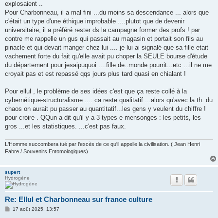
explosaient ..
Pour Charbonneau, il a mal fini ...du moins sa descendance ... alors que
c'était un type d'une éthique improbable ....plutot que de devenir
universitaire, il a préféré rester ds la campagne former des profs ! par
contre me rappelle un gus qui passait au magasin et portait son fils au
pinacle et qui devait manger chez lui .... je lui ai signalé que sa fille etait
vachement forte du fait qu'elle avait pu choper la SEULE bourse d'étude
du département pour jesaipuquoi ....fille de..monde pourrit...etc ...il ne me
croyait pas et est repassé qqs jours plus tard quasi en chialant !
Pour ellul , le problème de ses idées c'est que ça reste collé à la
cybernétique-structuralisme ...: ca reste qualitatif ...alors qu'avec la th. du
chaos on aurait pu passer au quantitatif...les gens y veulent du chiffre !
pour croire . QQun a dit qu'il y a 3 types e mensonges : les petits, les
gros ...et les statistiques. ...c'est pas faux.
L'Homme succombera tué par l'excès de ce qu'il appelle la civilisation. ( Jean Henri
Fabre / Souvenirs Entomologiques)
supert
Hydrogène
Re: Ellul et Charbonneau sur france culture
M
17 août 2025, 13:57
e