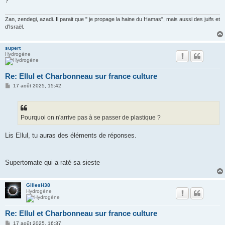
?
e
Zan, zendegi, azadi. Il parait que " je propage la haine du Hamas", mais aussi des juifs et
d'Israël.
supert
Hydrogène
Re: Ellul et Charbonneau sur france culture
M
17 août 2025, 15:42
e
s
s
a
g
Pourquoi on n'arrive pas à se passer de plastique ?
e
Lis Ellul, tu auras des éléments de réponses.
Supertomate qui a raté sa sieste
GillesH38
Hydrogène
Re: Ellul et Charbonneau sur france culture
M
17 août 2025, 16:37