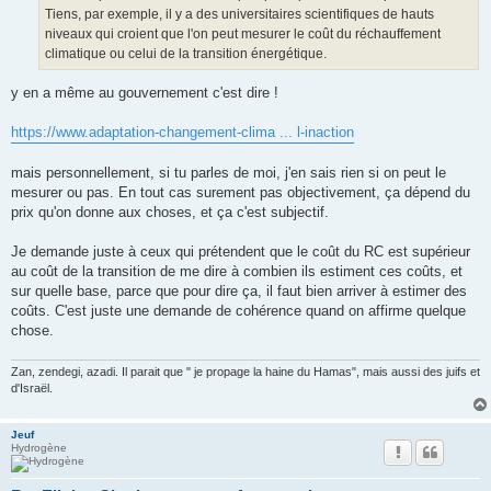
e
Tiens, par exemple, il y a des universitaires scientifiques de hauts
niveaux qui croient que l'on peut mesurer le coût du réchauffement
climatique ou celui de la transition énergétique.
y en a même au gouvernement c'est dire !
https://www.adaptation-changement-clima ... l-inaction
mais personnellement, si tu parles de moi, j'en sais rien si on peut le
mesurer ou pas. En tout cas surement pas objectivement, ça dépend du
prix qu'on donne aux choses, et ça c'est subjectif.
Je demande juste à ceux qui prétendent que le coût du RC est supérieur
au coût de la transition de me dire à combien ils estiment ces coûts, et
sur quelle base, parce que pour dire ça, il faut bien arriver à estimer des
coûts. C'est juste une demande de cohérence quand on affirme quelque
chose.
Zan, zendegi, azadi. Il parait que " je propage la haine du Hamas", mais aussi des juifs et
d'Israël.
Jeuf
Hydrogène