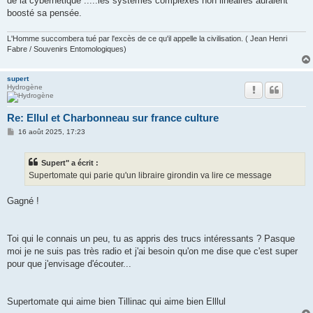
de la cybernétique .....les systèmes complexes non linéaires auraient
boosté sa pensée.
L'Homme succombera tué par l'excès de ce qu'il appelle la civilisation. ( Jean Henri
Fabre / Souvenirs Entomologiques)
supert
Hydrogène
Re: Ellul et Charbonneau sur france culture
M
16 août 2025, 17:23
e
s
s
Supert" a écrit :
a
g
Supertomate qui parie qu'un libraire girondin va lire ce message
e
Gagné !
Toi qui le connais un peu, tu as appris des trucs intéressants ? Pasque
moi je ne suis pas très radio et j'ai besoin qu'on me dise que c'est super
pour que j'envisage d'écouter...
Supertomate qui aime bien Tillinac qui aime bien Elllul