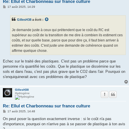
Re: Ellul et Charbonneau sur france culture
M
17 août 2025, 14:29
e
s
s
GillesH38
a écrit :
a
g
e
Je demande juste à ceux qui prétendent que le coût du RC est
supérieur au coût de la transition de me dire à combien ils estiment ces
coûts, et sur quelle base, parce que pour dire ça, il faut bien arriver à
estimer des coûts. C'est juste une demande de cohérence quand on
affirme quelque chose.
Echec sur le traité des plastiques. C'est pas un problème parce que
personne n'a quantifié les coûts. Que le plastique se dissémine sur les
sols et dans l'eau, c'est pas plus grave que le CO2 dans l'air. Pourquoi on
s'enquiquinerait avec ces problèmes de plastique?
GillesH38
Hydrogène
Re: Ellul et Charbonneau sur france culture
M
17 août 2025, 14:48
e
s
On peut poser la question exactement inverse : si le coût n'a pas
s
d'importance, pourquoi on n'arrive pas à se passer de plastique à ton avis
a
g