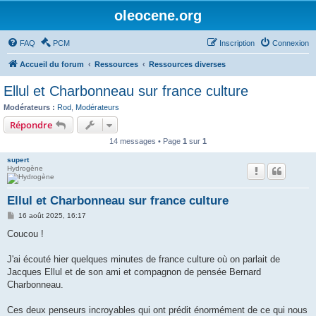
oleocene.org
FAQ
PCM
Inscription
Connexion
Accueil du forum
Ressources
Ressources diverses
Ellul et Charbonneau sur france culture
Modérateurs :
Rod
,
Modérateurs
Répondre
14 messages • Page
1
sur
1
supert
Hydrogène
Ellul et Charbonneau sur france culture
M
16 août 2025, 16:17
e
s
Coucou !
s
a
g
J'ai écouté hier quelques minutes de france culture où on parlait de
e
Jacques Ellul et de son ami et compagnon de pensée Bernard
Charbonneau.
Ces deux penseurs incroyables qui ont prédit énormément de ce qui nous