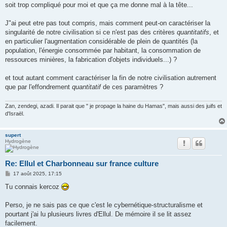
s
soit trop compliqué pour moi et que ça me donne mal à la tête...
a
g
e
J"ai peut etre pas tout compris, mais comment peut-on caractériser la
singularité de notre civilisation si ce n'est pas des critères
quantitatifs
, et
en particulier l'augmentation considérable de plein de quantités (la
population, l'énergie consommée par habitant, la consommation de
ressources minières, la fabrication d'objets individuels...) ?
et tout autant comment caractériser la fin de notre civilisation autrement
que par l'effondrement
quantitatif
de ces paramètres ?
Zan, zendegi, azadi. Il parait que " je propage la haine du Hamas", mais aussi des juifs et
d'Israël.
supert
Hydrogène
Re: Ellul et Charbonneau sur france culture
M
17 août 2025, 17:15
e
s
Tu connais kercoz
s
a
g
Perso, je ne sais pas ce que c'est le cybernétique-structuralisme et
e
pourtant j'ai lu plusieurs livres d'Ellul. De mémoire il se lit assez
facilement.