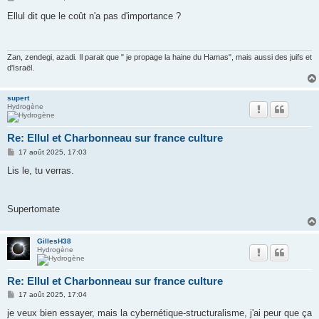
e
s
Ellul dit que le coût n'a pas d'importance ?
s
a
g
e
Zan, zendegi, azadi. Il parait que " je propage la haine du Hamas", mais aussi des juifs et
d'Israël.
supert
Hydrogène
Re: Ellul et Charbonneau sur france culture
M
17 août 2025, 17:03
e
s
Lis le, tu verras.
s
a
g
e
Supertomate
GillesH38
Hydrogène
Re: Ellul et Charbonneau sur france culture
M
17 août 2025, 17:04
e
s
je veux bien essayer, mais la cybernétique-structuralisme, j'ai peur que ça