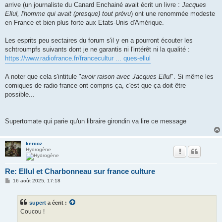
arrive (un journaliste du Canard Enchainé avait écrit un livre :
Jacques
Ellul, l'homme qui avait (presque) tout prévu
) ont une renommée modeste
en France et bien plus forte aux Etats-Unis d'Amérique.
Les esprits peu sectaires du forum s'il y en a pourront écouter les
schtroumpfs suivants dont je ne garantis ni l'intérêt ni la qualité :
https://www.radiofrance.fr/francecultur ... ques-ellul
A noter que cela s'intitule "
avoir raison avec Jacques Ellul
". Si même les
comiques de radio france ont compris ça, c'est que ça doit être
possible...
Supertomate qui parie qu'un libraire girondin va lire ce message
kercoz
Hydrogène
Re: Ellul et Charbonneau sur france culture
M
16 août 2025, 17:18
e
s
s
supert
a écrit :
a
g
Coucou !
e