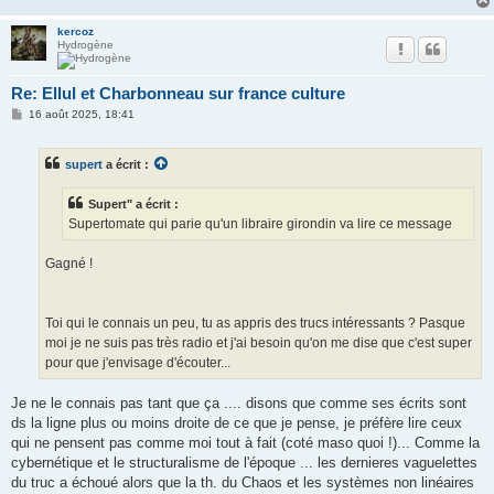
kercoz
Hydrogène
Re: Ellul et Charbonneau sur france culture
M
16 août 2025, 18:41
e
s
s
supert
a écrit :
a
g
e
Supert" a écrit :
Supertomate qui parie qu'un libraire girondin va lire ce message
Gagné !
Toi qui le connais un peu, tu as appris des trucs intéressants ? Pasque
moi je ne suis pas très radio et j'ai besoin qu'on me dise que c'est super
pour que j'envisage d'écouter...
Je ne le connais pas tant que ça .... disons que comme ses écrits sont
ds la ligne plus ou moins droite de ce que je pense, je préfère lire ceux
qui ne pensent pas comme moi tout à fait (coté maso quoi !)... Comme la
cybernétique et le structuralisme de l'époque ... les dernieres vaguelettes
du truc a échoué alors que la th. du Chaos et les systèmes non linéaires