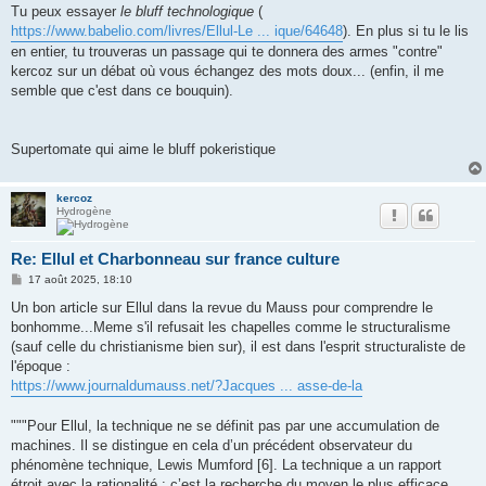
Tu peux essayer
le bluff technologique
(
https://www.babelio.com/livres/Ellul-Le ... ique/64648
). En plus si tu le lis
en entier, tu trouveras un passage qui te donnera des armes "contre"
kercoz sur un débat où vous échangez des mots doux... (enfin, il me
semble que c'est dans ce bouquin).
Supertomate qui aime le bluff pokeristique
kercoz
Hydrogène
Re: Ellul et Charbonneau sur france culture
M
17 août 2025, 18:10
e
s
Un bon article sur Ellul dans la revue du Mauss pour comprendre le
s
bonhomme...Meme s'il refusait les chapelles comme le structuralisme
a
g
(sauf celle du christianisme bien sur), il est dans l'esprit structuraliste de
e
l'époque :
https://www.journaldumauss.net/?Jacques ... asse-de-la
"""Pour Ellul, la technique ne se définit pas par une accumulation de
machines. Il se distingue en cela d’un précédent observateur du
phénomène technique, Lewis Mumford [6]. La technique a un rapport
étroit avec la rationalité : c’est la recherche du moyen le plus efficace