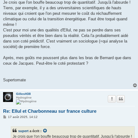
s
Je crois que l'on bouffe beaucoup trop de quantitatif. Jusqu'à l'absurde !
s
Tiens, par exemple, il y a des universitaires scientifiques de hauts
a
g
niveaux qui croient que l'on peut mesurer le coût du réchauffement
e
climatique ou celui de la transition énergétique. Faut être toqué quand
même !
C'est pour moi une des qualités d'Ellul, ne pas se perdre dans ses
pseudos vérités et être bien dans la réalité. Cela l'a probablement aidé
dans son coté prédictif. C'est vraiment un sociologue (=qui analyse la
société) de première force.
Après, mes goûts me poussent plus dans les bras de Bernard que dans
ceux de Jacques. Peut-être le coté protestant ?
Supertomate
GillesH38
Hydrogène
Re: Ellul et Charbonneau sur france culture
M
17 août 2025, 14:12
e
s
s
supert
a écrit :
a
g
Je crois que l'on bouffe beaucoup trop de quantitatif. Jusqu'à l'absurde !