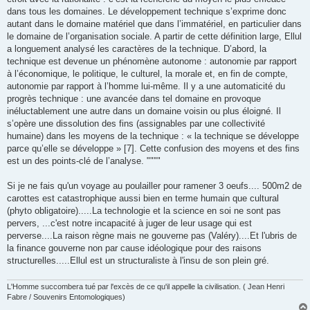
dans tous les domaines. Le développement technique s’exprime donc
autant dans le domaine matériel que dans l’immatériel, en particulier dans
le domaine de l’organisation sociale. A partir de cette définition large, Ellul
a longuement analysé les caractères de la technique. D’abord, la
technique est devenue un phénomène autonome : autonomie par rapport
à l’économique, le politique, le culturel, la morale et, en fin de compte,
autonomie par rapport à l’homme lui-même. Il y a une automaticité du
progrès technique : une avancée dans tel domaine en provoque
inéluctablement une autre dans un domaine voisin ou plus éloigné. Il
s’opère une dissolution des fins (assignables par une collectivité
humaine) dans les moyens de la technique : « la technique se développe
parce qu’elle se développe » [7]. Cette confusion des moyens et des fins
est un des points-clé de l’analyse. """"
Si je ne fais qu'un voyage au poulailler pour ramener 3 oeufs.... 500m2 de
carottes est catastrophique aussi bien en terme humain que cultural
(phyto obligatoire).....La technologie et la science en soi ne sont pas
pervers, ...c'est notre incapacité à juger de leur usage qui est
perverse....La raison règne mais ne gouverne pas (Valéry)....Et l'ubris de
la finance gouverne non par cause idéologique pour des raisons
structurelles.....Ellul est un structuraliste à l'insu de son plein gré.
L'Homme succombera tué par l'excès de ce qu'il appelle la civilisation. ( Jean Henri
Fabre / Souvenirs Entomologiques)